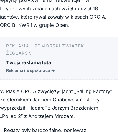
wpłynął pozytywnie na frekwencję – w
trzydniowych zmaganiach wzięło udział 16
jachtów, które rywalizowały w klasach ORC A,
ORC B, KWR i w grupie Open.
REKLAMA · POMORSKI ZWIĄZEK
ŻEGLARSKI
Twoja reklama tutaj
Reklama i współpraca
→
W klasie ORC A zwyciężył jacht „Sailing Factory”
ze sternikiem Jackiem Chabowskim, którzy
wyprzedził „Hadara” z Jerzym Brezdeniem i
„Polled 2” z Andrzejem Mrozem.
– Regaty były bardzo fajne, ponieważ