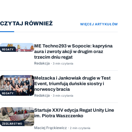
CZYTAJ RÓWNIEŻ
WIĘCEJ ARTYKUŁÓW
ME Techno293 w Sopocie: kapryśna
REGATY
aura i zwroty akcji w drugim oraz
trzecim dniu regat
Redakcja ·
3 min czytania
Melzacka i Jankowiak drugie w Test
Event, triumfują duńskie siostry i
norwescy bracia
REGATY
Redakcja ·
3 min czytania
Startuje XXIV edycja Regat Unity Line
im. Piotra Waszczenko
ŻEGLARSTWO
Maciej Frąckiewicz ·
2 min czytania