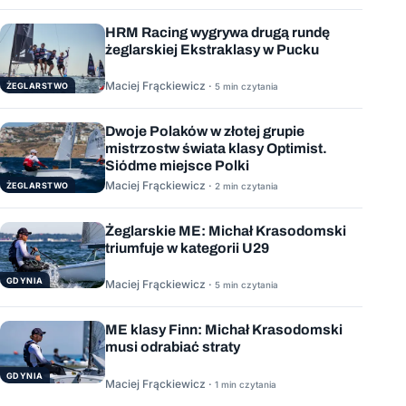
HRM Racing wygrywa drugą rundę
żeglarskiej Ekstraklasy w Pucku
Maciej Frąckiewicz ·
ŻEGLARSTWO
5 min czytania
Dwoje Polaków w złotej grupie
mistrzostw świata klasy Optimist.
Siódme miejsce Polki
Maciej Frąckiewicz ·
ŻEGLARSTWO
2 min czytania
Żeglarskie ME: Michał Krasodomski
triumfuje w kategorii U29
GDYNIA
Maciej Frąckiewicz ·
5 min czytania
ME klasy Finn: Michał Krasodomski
musi odrabiać straty
GDYNIA
Maciej Frąckiewicz ·
1 min czytania