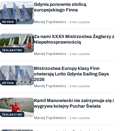
Gdynia ponownie stolicą
europejskiego Finna
Maciej Frąckiewicz ·
GDYNIA
3 min czytania
Za nami XXXII Mistrzostwa Żeglarzy z
Niepełnosprawnością
ŻEGLARSTWO
Maciej Frąckiewicz ·
2 min czytania
Mistrzostwa Europy klasy Finn
otwierają Lotto Gdynia Sailing Days
2026
GDYNIA
Maciej Frąckiewicz ·
3 min czytania
Kamil Manowiecki nie zatrzymuje się i
wygrywa kolejny Puchar Świata
ŻEGLARSTWO
Maciej Frąckiewicz ·
2 min czytania