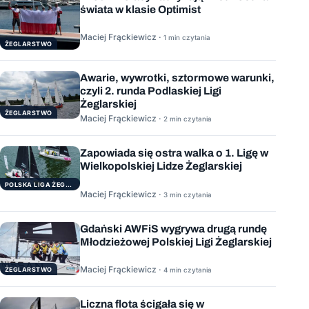
świata w klasie Optimist
Maciej Frąckiewicz ·
1 min czytania
ŻEGLARSTWO
Awarie, wywrotki, sztormowe warunki,
czyli 2. runda Podlaskiej Ligi
Żeglarskiej
ŻEGLARSTWO
Maciej Frąckiewicz ·
2 min czytania
Zapowiada się ostra walka o 1. Ligę w
Wielkopolskiej Lidze Żeglarskiej
POLSKA LIGA ŻEGLARSKA
Maciej Frąckiewicz ·
3 min czytania
Gdański AWFiS wygrywa drugą rundę
Młodzieżowej Polskiej Ligi Żeglarskiej
Maciej Frąckiewicz ·
ŻEGLARSTWO
4 min czytania
Liczna flota ścigała się w