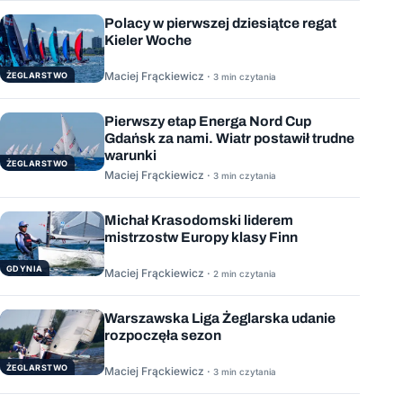
Polacy w pierwszej dziesiątce regat
Kieler Woche
Maciej Frąckiewicz ·
ŻEGLARSTWO
3 min czytania
Pierwszy etap Energa Nord Cup
Gdańsk za nami. Wiatr postawił trudne
warunki
ŻEGLARSTWO
Maciej Frąckiewicz ·
3 min czytania
Michał Krasodomski liderem
mistrzostw Europy klasy Finn
GDYNIA
Maciej Frąckiewicz ·
2 min czytania
Warszawska Liga Żeglarska udanie
rozpoczęła sezon
ŻEGLARSTWO
Maciej Frąckiewicz ·
3 min czytania