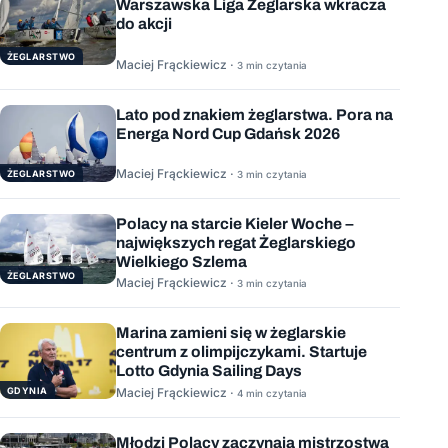
Warszawska Liga Żeglarska wkracza
do akcji
ŻEGLARSTWO
Maciej Frąckiewicz ·
3 min czytania
Lato pod znakiem żeglarstwa. Pora na
Energa Nord Cup Gdańsk 2026
Maciej Frąckiewicz ·
ŻEGLARSTWO
3 min czytania
Polacy na starcie Kieler Woche –
największych regat Żeglarskiego
Wielkiego Szlema
ŻEGLARSTWO
Maciej Frąckiewicz ·
3 min czytania
Marina zamieni się w żeglarskie
centrum z olimpijczykami. Startuje
Lotto Gdynia Sailing Days
GDYNIA
Maciej Frąckiewicz ·
4 min czytania
Młodzi Polacy zaczynają mistrzostwa