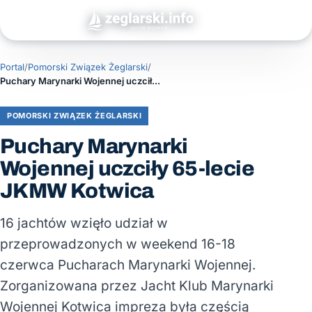
Portal
/
Pomorski Związek Żeglarski
/
Puchary Marynarki Wojennej uczciły 65-lecie JKMW Kotwica
POMORSKI ZWIĄZEK ŻEGLARSKI
Puchary Marynarki
Wojennej uczciły 65-lecie
JKMW Kotwica
16 jachtów wzięło udział w
przeprowadzonych w weekend 16-18
czerwca Pucharach Marynarki Wojennej.
Zorganizowana przez Jacht Klub Marynarki
Wojennej Kotwica impreza była częścią