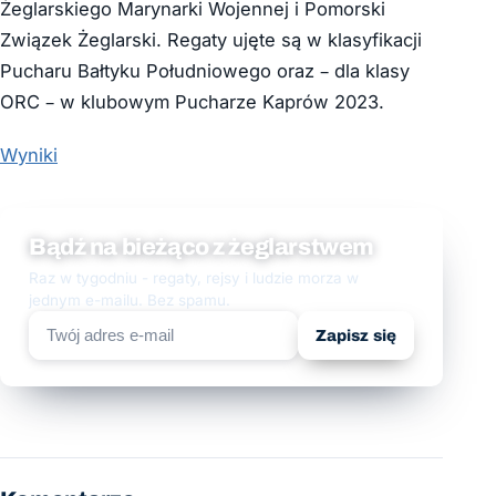
Żeglarskiego Marynarki Wojennej i Pomorski
Związek Żeglarski. Regaty ujęte są w klasyfikacji
Pucharu Bałtyku Południowego oraz – dla klasy
ORC – w klubowym Pucharze Kaprów 2023.
Wyniki
Bądź na bieżąco z żeglarstwem
Raz w tygodniu - regaty, rejsy i ludzie morza w
jednym e-mailu. Bez spamu.
Zapisz się