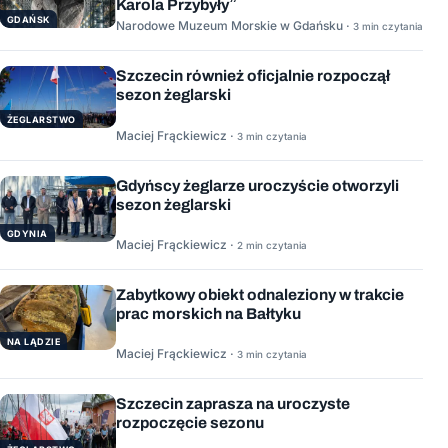
Karola Przybyły”
GDAŃSK
Narodowe Muzeum Morskie w Gdańsku ·
3 min czytania
Szczecin również oficjalnie rozpoczął
sezon żeglarski
ŻEGLARSTWO
Maciej Frąckiewicz ·
3 min czytania
Gdyńscy żeglarze uroczyście otworzyli
sezon żeglarski
GDYNIA
Maciej Frąckiewicz ·
2 min czytania
Zabytkowy obiekt odnaleziony w trakcie
prac morskich na Bałtyku
NA LĄDZIE
Maciej Frąckiewicz ·
3 min czytania
Szczecin zaprasza na uroczyste
rozpoczęcie sezonu