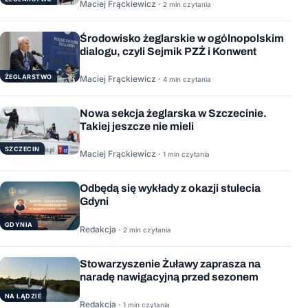
Maciej Frąckiewicz ·
2 min czytania
Środowisko żeglarskie w ogólnopolskim
dialogu, czyli Sejmik PZŻ i Konwent
ŻEGLARSTWO
Maciej Frąckiewicz ·
4 min czytania
Nowa sekcja żeglarska w Szczecinie.
Takiej jeszcze nie mieli
SZCZECIN
Maciej Frąckiewicz ·
1 min czytania
Odbędą się wykłady z okazji stulecia
Gdyni
GDYNIA
Redakcja ·
2 min czytania
Stowarzyszenie Żuławy zaprasza na
naradę nawigacyjną przed sezonem
NA LĄDZIE
Redakcja ·
1 min czytania