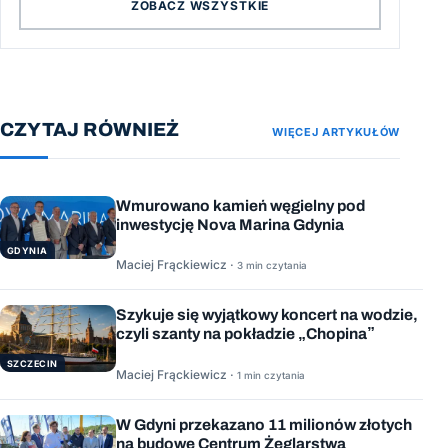
ZOBACZ WSZYSTKIE
CZYTAJ RÓWNIEŻ
WIĘCEJ ARTYKUŁÓW
Wmurowano kamień węgielny pod
inwestycję Nova Marina Gdynia
GDYNIA
Maciej Frąckiewicz ·
3 min czytania
Szykuje się wyjątkowy koncert na wodzie,
czyli szanty na pokładzie „Chopina”
SZCZECIN
Maciej Frąckiewicz ·
1 min czytania
W Gdyni przekazano 11 milionów złotych
na budowę Centrum Żeglarstwa