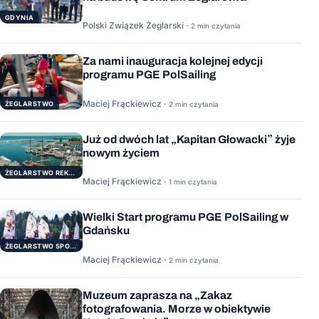
GDYNIA
Polski Związek Żeglarski ·
2 min czytania
Za nami inauguracja kolejnej edycji
programu PGE PolSailing
Maciej Frąckiewicz ·
ŻEGLARSTWO
2 min czytania
Już od dwóch lat „Kapitan Głowacki” żyje
nowym życiem
ŻEGLARSTWO REKERACYJNE
Maciej Frąckiewicz ·
1 min czytania
Wielki Start programu PGE PolSailing w
Gdańsku
ŻEGLARSTWO SPORTOWE
Maciej Frąckiewicz ·
2 min czytania
Muzeum zaprasza na „Zakaz
fotografowania. Morze w obiektywie