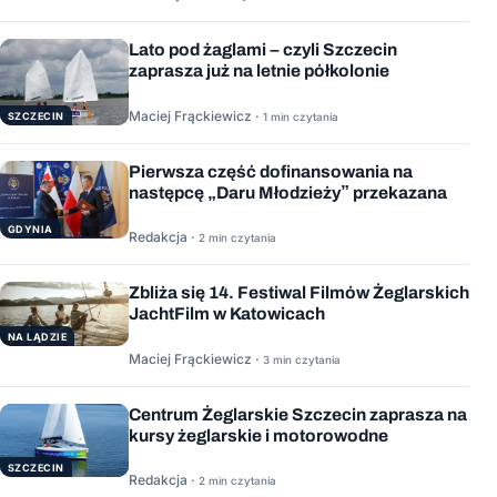
Lato pod żaglami – czyli Szczecin
zaprasza już na letnie półkolonie
Maciej Frąckiewicz ·
1 min czytania
SZCZECIN
Pierwsza część dofinansowania na
następcę „Daru Młodzieży” przekazana
GDYNIA
Redakcja ·
2 min czytania
Zbliża się 14. Festiwal Filmów Żeglarskich
JachtFilm w Katowicach
NA LĄDZIE
Maciej Frąckiewicz ·
3 min czytania
Centrum Żeglarskie Szczecin zaprasza na
kursy żeglarskie i motorowodne
SZCZECIN
Redakcja ·
2 min czytania