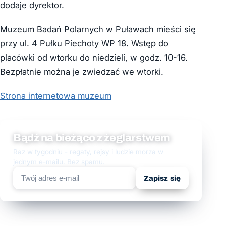
dodaje dyrektor.
Muzeum Badań Polarnych w Puławach mieści się
przy ul. 4 Pułku Piechoty WP 18. Wstęp do
placówki od wtorku do niedzieli, w godz. 10-16.
Bezpłatnie można je zwiedzać we wtorki.
Strona internetowa muzeum
Bądź na bieżąco z żeglarstwem
Raz w tygodniu - regaty, rejsy i ludzie morza w
jednym e-mailu. Bez spamu.
Zapisz się