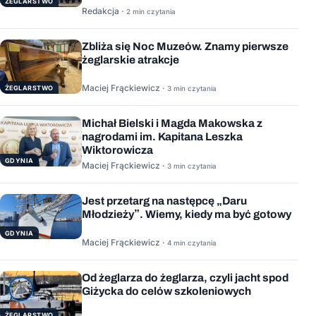
ŻEGLARSTWO
Redakcja ·
2 min czytania
Zbliża się Noc Muzeów. Znamy pierwsze
żeglarskie atrakcje
Maciej Frąckiewicz ·
ŻEGLARSTWO
3 min czytania
Michał Bielski i Magda Makowska z
nagrodami im. Kapitana Leszka
Wiktorowicza
GDYNIA
Maciej Frąckiewicz ·
3 min czytania
Jest przetarg na następcę „Daru
Młodzieży”. Wiemy, kiedy ma być gotowy
GDYNIA
Maciej Frąckiewicz ·
4 min czytania
Od żeglarza do żeglarza, czyli jacht spod
Giżycka do celów szkoleniowych
ŻEGLARSTWO