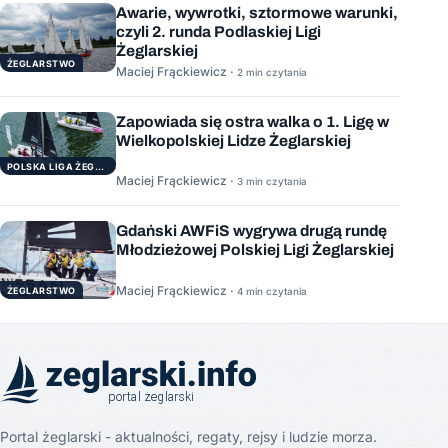
Awarie, wywrotki, sztormowe warunki,
czyli 2. runda Podlaskiej Ligi
Żeglarskiej
ŻEGLARSTWO
Maciej Frąckiewicz ·
2 min czytania
Zapowiada się ostra walka o 1. Ligę w
Wielkopolskiej Lidze Żeglarskiej
POLSKA LIGA ŻEGLARSKA
Maciej Frąckiewicz ·
3 min czytania
Gdański AWFiS wygrywa drugą rundę
Młodzieżowej Polskiej Ligi Żeglarskiej
Maciej Frąckiewicz ·
ŻEGLARSTWO
4 min czytania
Portal żeglarski - aktualności, regaty, rejsy i ludzie morza.