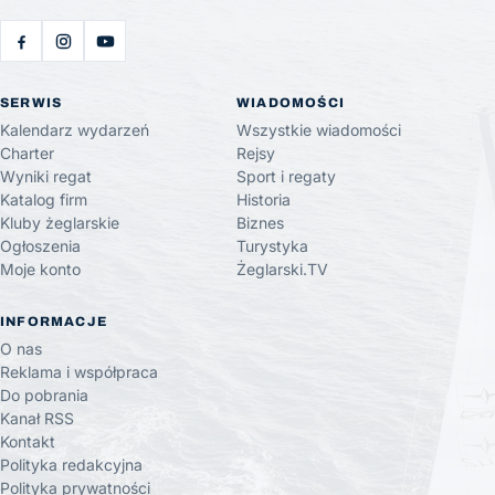
SERWIS
WIADOMOŚCI
Kalendarz wydarzeń
Wszystkie wiadomości
Charter
Rejsy
Wyniki regat
Sport i regaty
Katalog firm
Historia
Kluby żeglarskie
Biznes
Ogłoszenia
Turystyka
Moje konto
Żeglarski.TV
INFORMACJE
O nas
Reklama i współpraca
Do pobrania
Kanał RSS
Kontakt
Polityka redakcyjna
Polityka prywatności