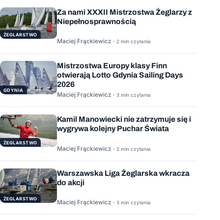
Za nami XXXII Mistrzostwa Żeglarzy z
Niepełnosprawnością
ŻEGLARSTWO
Maciej Frąckiewicz ·
2 min czytania
Mistrzostwa Europy klasy Finn
otwierają Lotto Gdynia Sailing Days
2026
GDYNIA
Maciej Frąckiewicz ·
3 min czytania
Kamil Manowiecki nie zatrzymuje się i
wygrywa kolejny Puchar Świata
ŻEGLARSTWO
Maciej Frąckiewicz ·
2 min czytania
Warszawska Liga Żeglarska wkracza
do akcji
ŻEGLARSTWO
Maciej Frąckiewicz ·
3 min czytania