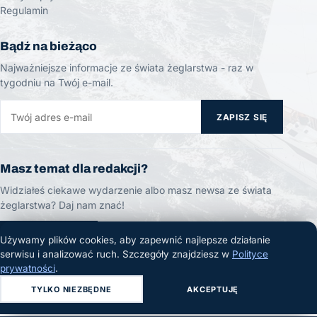
Regulamin
Bądź na bieżąco
Najważniejsze informacje ze świata żeglarstwa - raz w
tygodniu na Twój e-mail.
ZAPISZ SIĘ
Masz temat dla redakcji?
Widziałeś ciekawe wydarzenie albo masz newsa ze świata
żeglarstwa? Daj nam znać!
ZGŁOŚ TEMAT
Używamy plików cookies, aby zapewnić najlepsze działanie
serwisu i analizować ruch. Szczegóły znajdziesz w
Polityce
prywatności
.
TYLKO NIEZBĘDNE
AKCEPTUJĘ
© 2026 Żeglarski.info. Wszelkie prawa zastrzeżone.