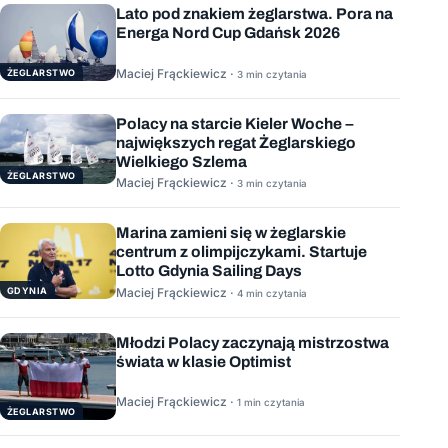
Lato pod znakiem żeglarstwa. Pora na
Energa Nord Cup Gdańsk 2026
Maciej Frąckiewicz ·
ŻEGLARSTWO
3 min czytania
Polacy na starcie Kieler Woche –
największych regat Żeglarskiego
Wielkiego Szlema
ŻEGLARSTWO
Maciej Frąckiewicz ·
3 min czytania
Marina zamieni się w żeglarskie
centrum z olimpijczykami. Startuje
Lotto Gdynia Sailing Days
GDYNIA
Maciej Frąckiewicz ·
4 min czytania
Młodzi Polacy zaczynają mistrzostwa
świata w klasie Optimist
Maciej Frąckiewicz ·
1 min czytania
ŻEGLARSTWO