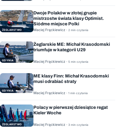
Dwoje Polaków w złotej grupie
mistrzostw świata klasy Optimist.
Siódme miejsce Polki
Maciej Frąckiewicz ·
ŻEGLARSTWO
2 min czytania
Żeglarskie ME: Michał Krasodomski
triumfuje w kategorii U29
GDYNIA
Maciej Frąckiewicz ·
5 min czytania
ME klasy Finn: Michał Krasodomski
musi odrabiać straty
GDYNIA
Maciej Frąckiewicz ·
1 min czytania
Polacy w pierwszej dziesiątce regat
Kieler Woche
Maciej Frąckiewicz ·
ŻEGLARSTWO
3 min czytania