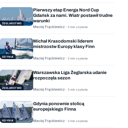
Pierwszy etap Energa Nord Cup
Gdańsk za nami. Wiatr postawił trudne
warunki
ŻEGLARSTWO
Maciej Frąckiewicz ·
3 min czytania
Michał Krasodomski liderem
mistrzostw Europy klasy Finn
GDYNIA
Maciej Frąckiewicz ·
2 min czytania
Warszawska Liga Żeglarska udanie
rozpoczęła sezon
ŻEGLARSTWO
Maciej Frąckiewicz ·
3 min czytania
Gdynia ponownie stolicą
europejskiego Finna
Maciej Frąckiewicz ·
GDYNIA
3 min czytania