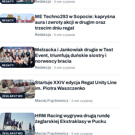
Redakcja ·
REGATY
3 min czytania
ME Techno293 w Sopocie: kapryśna
REGATY
aura i zwroty akcji w drugim oraz
trzecim dniu regat
Redakcja ·
3 min czytania
Melzacka i Jankowiak drugie w Test
Event, triumfują duńskie siostry i
norwescy bracia
REGATY
Redakcja ·
3 min czytania
Startuje XXIV edycja Regat Unity Line
im. Piotra Waszczenko
ŻEGLARSTWO
Maciej Frąckiewicz ·
2 min czytania
HRM Racing wygrywa drugą rundę
żeglarskiej Ekstraklasy w Pucku
Maciej Frąckiewicz ·
ŻEGLARSTWO
5 min czytania