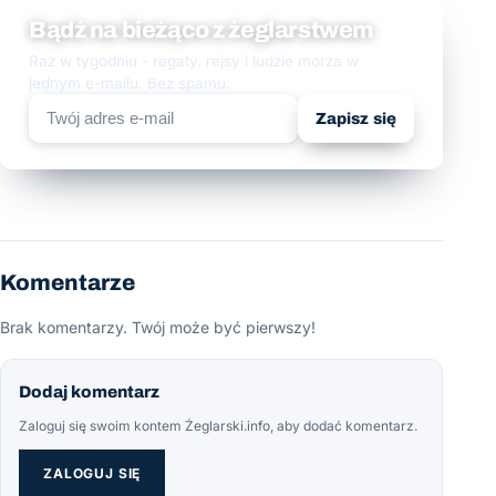
Bądź na bieżąco z żeglarstwem
Raz w tygodniu - regaty, rejsy i ludzie morza w
jednym e-mailu. Bez spamu.
Zapisz się
Komentarze
Brak komentarzy. Twój może być pierwszy!
Dodaj komentarz
Zaloguj się swoim kontem Żeglarski.info, aby dodać komentarz.
ZALOGUJ SIĘ