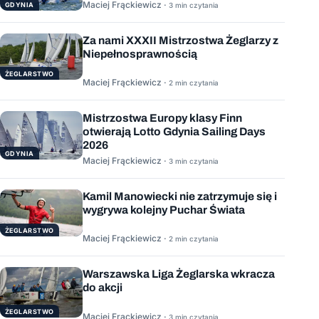
Maciej Frąckiewicz ·
GDYNIA
3 min czytania
Za nami XXXII Mistrzostwa Żeglarzy z
Niepełnosprawnością
ŻEGLARSTWO
Maciej Frąckiewicz ·
2 min czytania
Mistrzostwa Europy klasy Finn
otwierają Lotto Gdynia Sailing Days
2026
GDYNIA
Maciej Frąckiewicz ·
3 min czytania
Kamil Manowiecki nie zatrzymuje się i
wygrywa kolejny Puchar Świata
ŻEGLARSTWO
Maciej Frąckiewicz ·
2 min czytania
Warszawska Liga Żeglarska wkracza
do akcji
ŻEGLARSTWO
Maciej Frąckiewicz ·
3 min czytania