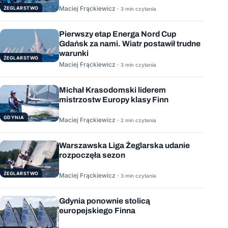
Maciej Frąckiewicz ·
ŻEGLARSTWO
3 min czytania
Pierwszy etap Energa Nord Cup
Gdańsk za nami. Wiatr postawił trudne
warunki
ŻEGLARSTWO
Maciej Frąckiewicz ·
3 min czytania
Michał Krasodomski liderem
mistrzostw Europy klasy Finn
GDYNIA
Maciej Frąckiewicz ·
2 min czytania
Warszawska Liga Żeglarska udanie
rozpoczęła sezon
ŻEGLARSTWO
Maciej Frąckiewicz ·
3 min czytania
Gdynia ponownie stolicą
europejskiego Finna