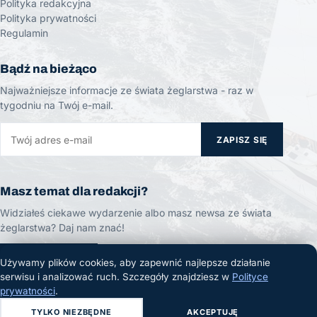
Polityka redakcyjna
Polityka prywatności
Regulamin
Bądź na bieżąco
Najważniejsze informacje ze świata żeglarstwa - raz w
tygodniu na Twój e-mail.
ZAPISZ SIĘ
Masz temat dla redakcji?
Widziałeś ciekawe wydarzenie albo masz newsa ze świata
żeglarstwa? Daj nam znać!
ZGŁOŚ TEMAT
Używamy plików cookies, aby zapewnić najlepsze działanie
serwisu i analizować ruch. Szczegóły znajdziesz w
Polityce
prywatności
.
TYLKO NIEZBĘDNE
AKCEPTUJĘ
© 2026 Żeglarski.info. Wszelkie prawa zastrzeżone.