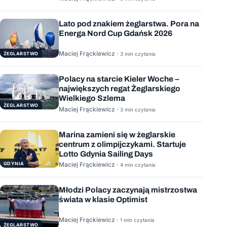
Lato pod znakiem żeglarstwa. Pora na
Energa Nord Cup Gdańsk 2026
Maciej Frąckiewicz ·
ŻEGLARSTWO
3 min czytania
Polacy na starcie Kieler Woche –
największych regat Żeglarskiego
Wielkiego Szlema
ŻEGLARSTWO
Maciej Frąckiewicz ·
3 min czytania
Marina zamieni się w żeglarskie
centrum z olimpijczykami. Startuje
Lotto Gdynia Sailing Days
GDYNIA
Maciej Frąckiewicz ·
4 min czytania
Młodzi Polacy zaczynają mistrzostwa
świata w klasie Optimist
Maciej Frąckiewicz ·
1 min czytania
ŻEGLARSTWO