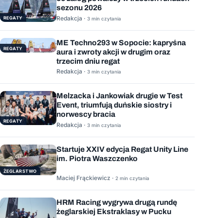
sezonu 2026
Redakcja ·
REGATY
3 min czytania
ME Techno293 w Sopocie: kapryśna
REGATY
aura i zwroty akcji w drugim oraz
trzecim dniu regat
Redakcja ·
3 min czytania
Melzacka i Jankowiak drugie w Test
Event, triumfują duńskie siostry i
norwescy bracia
REGATY
Redakcja ·
3 min czytania
Startuje XXIV edycja Regat Unity Line
im. Piotra Waszczenko
ŻEGLARSTWO
Maciej Frąckiewicz ·
2 min czytania
HRM Racing wygrywa drugą rundę
żeglarskiej Ekstraklasy w Pucku