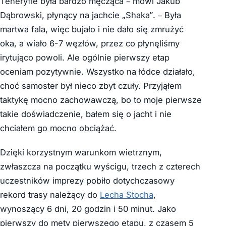
Teneryfie była bardzo męcząca – mówi Jakub
Dąbrowski, płynący na jachcie „Shaka”. – Była
martwa fala, więc bujało i nie dało się zmrużyć
oka, a wiało 6-7 węzłów, przez co płynęliśmy
irytująco powoli. Ale ogólnie pierwszy etap
oceniam pozytywnie. Wszystko na łódce działało,
choć samoster był nieco zbyt czuły. Przyjąłem
taktykę mocno zachowawczą, bo to moje pierwsze
takie doświadczenie, bałem się o jacht i nie
chciałem go mocno obciążać.
Dzięki korzystnym warunkom wietrznym,
zwłaszcza na początku wyścigu, trzech z czterech
uczestników imprezy pobiło dotychczasowy
rekord trasy należący do
Lecha Stocha
,
wynoszący 6 dni, 20 godzin i 50 minut. Jako
pierwszy do mety pierwszego etapu, z czasem 5