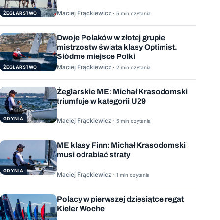
Maciej Frąckiewicz ·
ŻEGLARSTWO
5 min czytania
Dwoje Polaków w złotej grupie
mistrzostw świata klasy Optimist.
Siódme miejsce Polki
Maciej Frąckiewicz ·
ŻEGLARSTWO
2 min czytania
Żeglarskie ME: Michał Krasodomski
triumfuje w kategorii U29
GDYNIA
Maciej Frąckiewicz ·
5 min czytania
ME klasy Finn: Michał Krasodomski
musi odrabiać straty
GDYNIA
Maciej Frąckiewicz ·
1 min czytania
Polacy w pierwszej dziesiątce regat
Kieler Woche