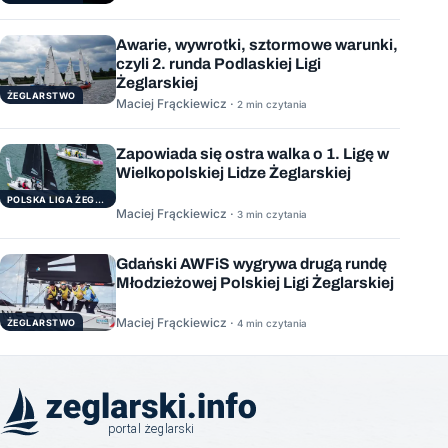
Awarie, wywrotki, sztormowe warunki,
czyli 2. runda Podlaskiej Ligi
Żeglarskiej
ŻEGLARSTWO
Maciej Frąckiewicz ·
2 min czytania
Zapowiada się ostra walka o 1. Ligę w
Wielkopolskiej Lidze Żeglarskiej
POLSKA LIGA ŻEGLARSKA
Maciej Frąckiewicz ·
3 min czytania
Gdański AWFiS wygrywa drugą rundę
Młodzieżowej Polskiej Ligi Żeglarskiej
Maciej Frąckiewicz ·
ŻEGLARSTWO
4 min czytania