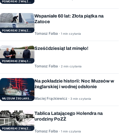
POMORSKI ZWIĄZEK ŻEGLARSKI
Wspaniałe 60 lat: Złota piątka na
Zatoce
POMORSKI ZWIĄZEK ŻEGLARSKI
Tomasz Falba ·
1 min czytania
Sześćdziesiąt lat minęło!
POMORSKI ZWIĄZEK ŻEGLARSKI
Tomasz Falba ·
2 min czytania
Na pokładzie historii: Noc Muzeów w
żeglarskiej i wodnej odsłonie
Maciej Frąckiewicz ·
3 min czytania
MUZEUM ŻEGLARSTWA POMORSKIEGO
Tablica Latającego Holendra na
urodziny PoZŻ
POMORSKI ZWIĄZEK ŻEGLARSKI
Tomasz Falba ·
1 min czytania