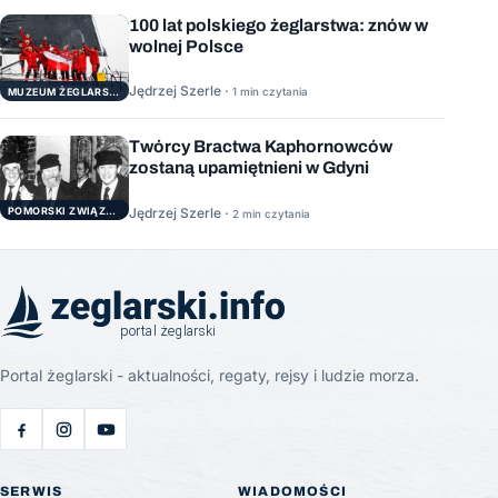
100 lat polskiego żeglarstwa: znów w
wolnej Polsce
Jędrzej Szerle ·
1 min czytania
MUZEUM ŻEGLARSTWA POMORSKIEGO
Twórcy Bractwa Kaphornowców
zostaną upamiętnieni w Gdyni
POMORSKI ZWIĄZEK ŻEGLARSKI
Jędrzej Szerle ·
2 min czytania
Portal żeglarski - aktualności, regaty, rejsy i ludzie morza.
SERWIS
WIADOMOŚCI