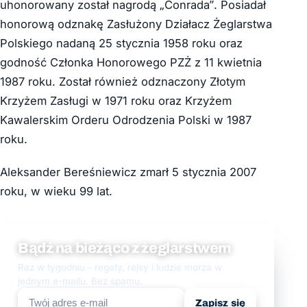
uhonorowany został nagrodą „Conrada”. Posiadał
honorową odznakę Zasłużony Działacz Żeglarstwa
Polskiego nadaną 25 stycznia 1958 roku oraz
godność Członka Honorowego PZŻ z 11 kwietnia
1987 roku. Został również odznaczony Złotym
Krzyżem Zasługi w 1971 roku oraz Krzyżem
Kawalerskim Orderu Odrodzenia Polski w 1987
roku.
Aleksander Bereśniewicz zmarł 5 stycznia 2007
roku, w wieku 99 lat.
Bądź na bieżąco z żeglarstwem
Raz w tygodniu - regaty, rejsy i ludzie morza w
jednym e-mailu. Bez spamu.
Zapisz się