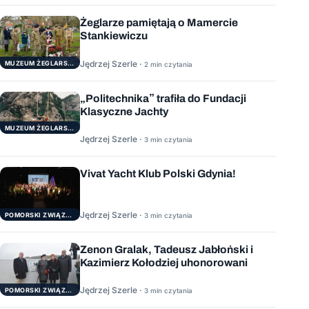
Żeglarze pamiętają o Mamercie
Stankiewiczu
Jędrzej Szerle ·
MUZEUM ŻEGLARSTWA POMORSKIEGO
2 min czytania
„Politechnika” trafiła do Fundacji
Klasyczne Jachty
MUZEUM ŻEGLARSTWA POMORSKIEGO
Jędrzej Szerle ·
3 min czytania
Vivat Yacht Klub Polski Gdynia!
Jędrzej Szerle ·
3 min czytania
POMORSKI ZWIĄZEK ŻEGLARSKI
Zenon Gralak, Tadeusz Jabłoński i
Kazimierz Kołodziej uhonorowani
Jędrzej Szerle ·
3 min czytania
POMORSKI ZWIĄZEK ŻEGLARSKI