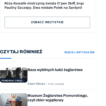
Róża Kowalik mistrzynią świata O'pen Skiff, brąz
Pauliny Szczepy. Dwa medale Polek na Sardynii
ZOBACZ WSZYSTKIE
CZYTAJ RÓWNIEŻ
WIĘCEJ ARTYKUŁÓW
Baza wybitnych ludzi żeglarstwa
POMORSKI ZWIĄZEK ŻEGLARSKI
Adam Mauks ·
4 min czytania
Muzeum Żeglarstwa Pomorskiego,
czyli zbiór wyjątkowy