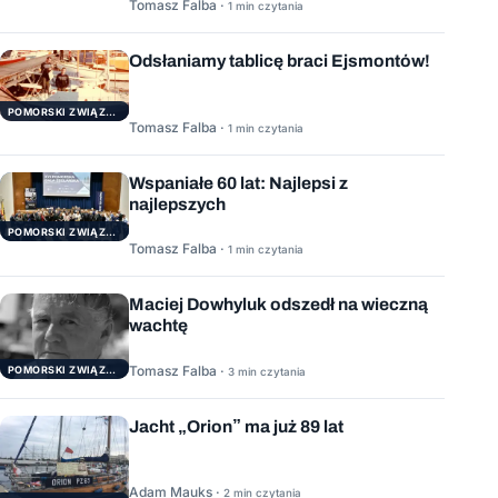
Tomasz Falba ·
1 min czytania
Odsłaniamy tablicę braci Ejsmontów!
POMORSKI ZWIĄZEK ŻEGLARSKI
Tomasz Falba ·
1 min czytania
Wspaniałe 60 lat: Najlepsi z
najlepszych
POMORSKI ZWIĄZEK ŻEGLARSKI
Tomasz Falba ·
1 min czytania
Maciej Dowhyluk odszedł na wieczną
wachtę
Tomasz Falba ·
POMORSKI ZWIĄZEK ŻEGLARSKI
3 min czytania
Jacht „Orion” ma już 89 lat
Adam Mauks ·
2 min czytania