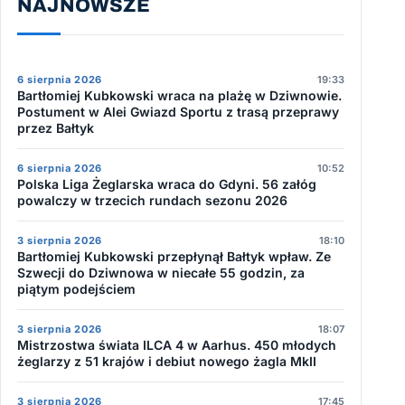
NAJNOWSZE
6 sierpnia 2026
19:33
Bartłomiej Kubkowski wraca na plażę w Dziwnowie.
Postument w Alei Gwiazd Sportu z trasą przeprawy
przez Bałtyk
6 sierpnia 2026
10:52
Polska Liga Żeglarska wraca do Gdyni. 56 załóg
powalczy w trzecich rundach sezonu 2026
3 sierpnia 2026
18:10
Bartłomiej Kubkowski przepłynął Bałtyk wpław. Ze
Szwecji do Dziwnowa w niecałe 55 godzin, za
piątym podejściem
3 sierpnia 2026
18:07
Mistrzostwa świata ILCA 4 w Aarhus. 450 młodych
żeglarzy z 51 krajów i debiut nowego żagla MkII
3 sierpnia 2026
17:45