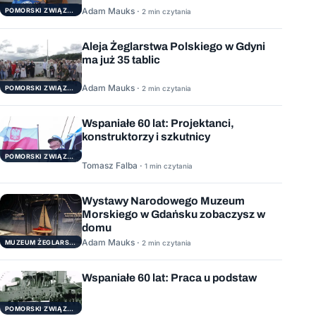
Adam Mauks ·
POMORSKI ZWIĄZEK ŻEGLARSKI
2 min czytania
Aleja Żeglarstwa Polskiego w Gdyni
ma już 35 tablic
Adam Mauks ·
POMORSKI ZWIĄZEK ŻEGLARSKI
2 min czytania
Wspaniałe 60 lat: Projektanci,
konstruktorzy i szkutnicy
POMORSKI ZWIĄZEK ŻEGLARSKI
Tomasz Falba ·
1 min czytania
Wystawy Narodowego Muzeum
Morskiego w Gdańsku zobaczysz w
domu
Adam Mauks ·
MUZEUM ŻEGLARSTWA POMORSKIEGO
2 min czytania
Wspaniałe 60 lat: Praca u podstaw
POMORSKI ZWIĄZEK ŻEGLARSKI