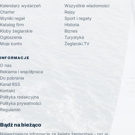
Kalendarz wydarzeń
Wszystkie wiadomości
Charter
Rejsy
Wyniki regat
Sport i regaty
Katalog firm
Historia
Kluby żeglarskie
Biznes
Ogłoszenia
Turystyka
Moje konto
Żeglarski.TV
INFORMACJE
O nas
Reklama i współpraca
Do pobrania
Kanał RSS
Kontakt
Polityka redakcyjna
Polityka prywatności
Regulamin
Bądź na bieżąco
Najważniejsze informacje ze świata żeglarstwa - raz w