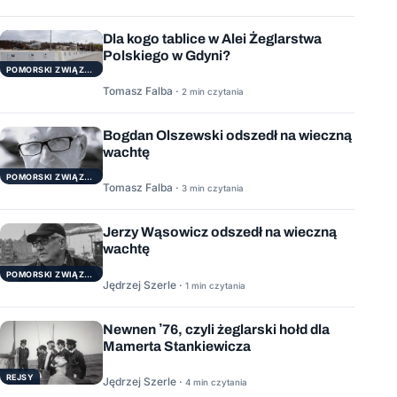
Dla kogo tablice w Alei Żeglarstwa
Polskiego w Gdyni?
POMORSKI ZWIĄZEK ŻEGLARSKI
Tomasz Falba ·
2 min czytania
Bogdan Olszewski odszedł na wieczną
wachtę
POMORSKI ZWIĄZEK ŻEGLARSKI
Tomasz Falba ·
3 min czytania
Jerzy Wąsowicz odszedł na wieczną
wachtę
POMORSKI ZWIĄZEK ŻEGLARSKI
Jędrzej Szerle ·
1 min czytania
Newnen ’76, czyli żeglarski hołd dla
Mamerta Stankiewicza
REJSY
Jędrzej Szerle ·
4 min czytania