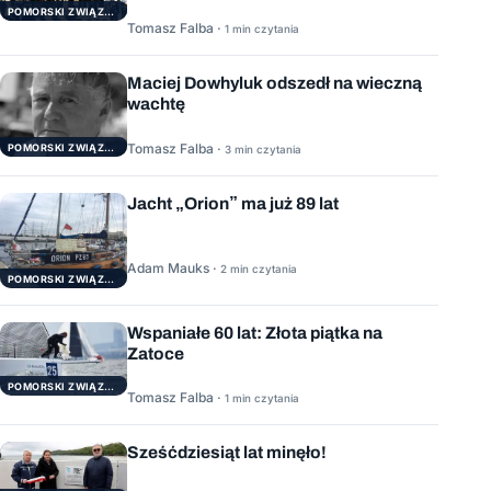
POMORSKI ZWIĄZEK ŻEGLARSKI
Tomasz Falba ·
1 min czytania
Maciej Dowhyluk odszedł na wieczną
wachtę
Tomasz Falba ·
POMORSKI ZWIĄZEK ŻEGLARSKI
3 min czytania
Jacht „Orion” ma już 89 lat
Adam Mauks ·
2 min czytania
POMORSKI ZWIĄZEK ŻEGLARSKI
Wspaniałe 60 lat: Złota piątka na
Zatoce
POMORSKI ZWIĄZEK ŻEGLARSKI
Tomasz Falba ·
1 min czytania
Sześćdziesiąt lat minęło!