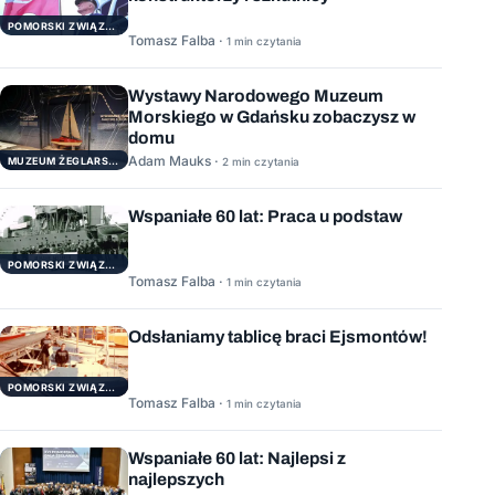
POMORSKI ZWIĄZEK ŻEGLARSKI
Tomasz Falba ·
1 min czytania
Wystawy Narodowego Muzeum
Morskiego w Gdańsku zobaczysz w
domu
Adam Mauks ·
MUZEUM ŻEGLARSTWA POMORSKIEGO
2 min czytania
Wspaniałe 60 lat: Praca u podstaw
POMORSKI ZWIĄZEK ŻEGLARSKI
Tomasz Falba ·
1 min czytania
Odsłaniamy tablicę braci Ejsmontów!
POMORSKI ZWIĄZEK ŻEGLARSKI
Tomasz Falba ·
1 min czytania
Wspaniałe 60 lat: Najlepsi z
najlepszych