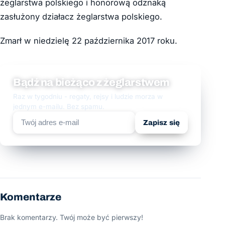
żeglarstwa polskiego i honorową odznaką
zasłużony działacz żeglarstwa polskiego.
Zmarł w niedzielę 22 października 2017 roku.
Bądź na bieżąco z żeglarstwem
Raz w tygodniu - regaty, rejsy i ludzie morza w
jednym e-mailu. Bez spamu.
Zapisz się
Komentarze
Brak komentarzy. Twój może być pierwszy!