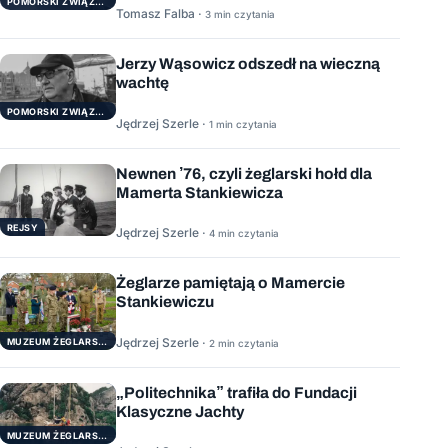
POMORSKI ZWIĄZEK ŻEGLARSKI
Tomasz Falba ·
3 min czytania
Jerzy Wąsowicz odszedł na wieczną
wachtę
POMORSKI ZWIĄZEK ŻEGLARSKI
Jędrzej Szerle ·
1 min czytania
Newnen ’76, czyli żeglarski hołd dla
Mamerta Stankiewicza
REJSY
Jędrzej Szerle ·
4 min czytania
Żeglarze pamiętają o Mamercie
Stankiewiczu
Jędrzej Szerle ·
MUZEUM ŻEGLARSTWA POMORSKIEGO
2 min czytania
„Politechnika” trafiła do Fundacji
Klasyczne Jachty
MUZEUM ŻEGLARSTWA POMORSKIEGO