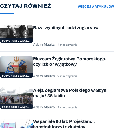
CZYTAJ RÓWNIEŻ
WIĘCEJ ARTYKUŁÓW
Baza wybitnych ludzi żeglarstwa
POMORSKI ZWIĄZEK ŻEGLARSKI
Adam Mauks ·
4 min czytania
Muzeum Żeglarstwa Pomorskiego,
czyli zbiór wyjątkowy
Adam Mauks ·
POMORSKI ZWIĄZEK ŻEGLARSKI
2 min czytania
Aleja Żeglarstwa Polskiego w Gdyni
ma już 35 tablic
Adam Mauks ·
POMORSKI ZWIĄZEK ŻEGLARSKI
2 min czytania
Wspaniałe 60 lat: Projektanci,
konstruktorzy i szkutnicy