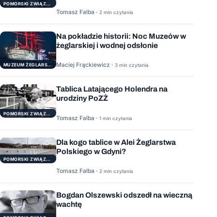
POMORSKI ZWIĄZEK ŻEGLARSKI
Tomasz Falba ·
2 min czytania
Na pokładzie historii: Noc Muzeów w
żeglarskiej i wodnej odsłonie
Maciej Frąckiewicz ·
3 min czytania
MUZEUM ŻEGLARSTWA POMORSKIEGO
Tablica Latającego Holendra na
urodziny PoZŻ
POMORSKI ZWIĄZEK ŻEGLARSKI
Tomasz Falba ·
1 min czytania
Dla kogo tablice w Alei Żeglarstwa
Polskiego w Gdyni?
POMORSKI ZWIĄZEK ŻEGLARSKI
Tomasz Falba ·
2 min czytania
Bogdan Olszewski odszedł na wieczną
wachtę