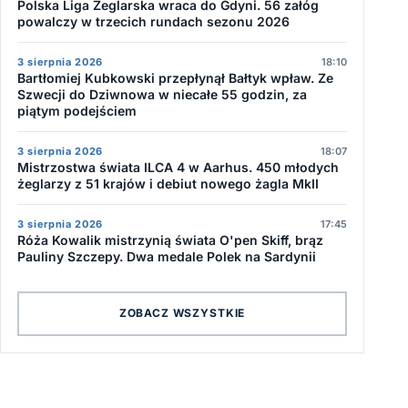
Polska Liga Żeglarska wraca do Gdyni. 56 załóg
powalczy w trzecich rundach sezonu 2026
3 sierpnia 2026
18:10
Bartłomiej Kubkowski przepłynął Bałtyk wpław. Ze
Szwecji do Dziwnowa w niecałe 55 godzin, za
piątym podejściem
3 sierpnia 2026
18:07
Mistrzostwa świata ILCA 4 w Aarhus. 450 młodych
żeglarzy z 51 krajów i debiut nowego żagla MkII
3 sierpnia 2026
17:45
Róża Kowalik mistrzynią świata O'pen Skiff, brąz
Pauliny Szczepy. Dwa medale Polek na Sardynii
ZOBACZ WSZYSTKIE