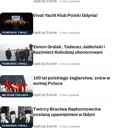
Jędrzej Szerle ·
3 min czytania
Vivat Yacht Klub Polski Gdynia!
Jędrzej Szerle ·
3 min czytania
POMORSKI ZWIĄZEK ŻEGLARSKI
Zenon Gralak, Tadeusz Jabłoński i
Kazimierz Kołodziej uhonorowani
Jędrzej Szerle ·
3 min czytania
POMORSKI ZWIĄZEK ŻEGLARSKI
100 lat polskiego żeglarstwa: znów w
wolnej Polsce
Jędrzej Szerle ·
1 min czytania
MUZEUM ŻEGLARSTWA POMORSKIEGO
Twórcy Bractwa Kaphornowców
zostaną upamiętnieni w Gdyni
POMORSKI ZWIĄZEK ŻEGLARSKI
Jędrzej Szerle ·
2 min czytania