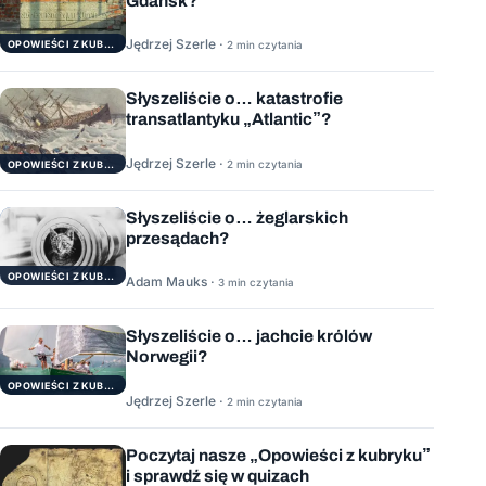
Gdańsk?
Jędrzej Szerle ·
OPOWIEŚCI Z KUBRYKU
2 min czytania
Słyszeliście o… katastrofie
transatlantyku „Atlantic”?
Jędrzej Szerle ·
2 min czytania
OPOWIEŚCI Z KUBRYKU
Słyszeliście o… żeglarskich
przesądach?
OPOWIEŚCI Z KUBRYKU
Adam Mauks ·
3 min czytania
Słyszeliście o… jachcie królów
Norwegii?
OPOWIEŚCI Z KUBRYKU
Jędrzej Szerle ·
2 min czytania
Poczytaj nasze „Opowieści z kubryku”
i sprawdź się w quizach