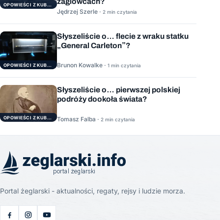
żaglowcach?
OPOWIEŚCI Z KUBRYKU
Jędrzej Szerle ·
2 min czytania
Słyszeliście o… flecie z wraku statku
„General Carleton”?
Brunon Kowalke ·
OPOWIEŚCI Z KUBRYKU
1 min czytania
Słyszeliście o… pierwszej polskiej
podróży dookoła świata?
OPOWIEŚCI Z KUBRYKU
Tomasz Falba ·
2 min czytania
Portal żeglarski - aktualności, regaty, rejsy i ludzie morza.