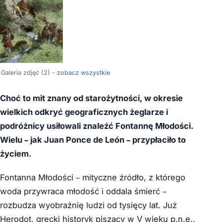
Galeria zdjęć (2) -
zobacz wszystkie
Choć to mit znany od starożytności, w okresie
wielkich odkryć geograficznych żeglarze i
podróżnicy usiłowali znaleźć Fontannę Młodości.
Wielu – jak Juan Ponce de León – przypłaciło to
życiem.
Fontanna Młodości – mityczne źródło, z którego
woda przywraca młodość i oddala śmierć –
rozbudza wyobraźnię ludzi od tysięcy lat. Już
Herodot, grecki historyk piszący w V wieku p.n.e.,