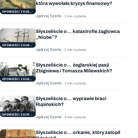
która wywołała kryzys finansowy?
OPOWIEŚCI Z KUBRYKU
Jędrzej Szerle ·
2 min czytania
Słyszeliście o… katastrofie żaglowca
„Niobe”?
OPOWIEŚCI Z KUBRYKU
Jędrzej Szerle ·
2 min czytania
Słyszeliście o… żeglarskiej pasji
Zbigniewa i Tomasza Milewskich?
OPOWIEŚCI Z KUBRYKU
Jędrzej Szerle ·
3 min czytania
Słyszeliście o… wyprawie braci
Rupińskich?
OPOWIEŚCI Z KUBRYKU
Jędrzej Szerle ·
3 min czytania
Słyszeliście o… orkanie, który zatopił