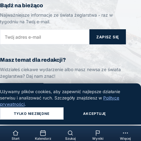
Bądź na bieżąco
Najważniejsze informacje ze świata żeglarstwa - raz w
tygodniu na Twój e-mail.
ZAPISZ SIĘ
Masz temat dla redakcji?
Widziałeś ciekawe wydarzenie albo masz newsa ze świata
żeglarstwa? Daj nam znać!
ZGŁOŚ TEMAT
Używamy plików cookies, aby zapewnić najlepsze działanie
serwisu i analizować ruch. Szczegóły znajdziesz w
Polityce
prywatności
.
TYLKO NIEZBĘDNE
AKCEPTUJĘ
© 2026 Żeglarski.info. Wszelkie prawa zastrzeżone.
Start
Kalendarz
Szukaj
Wyniki
Więcej