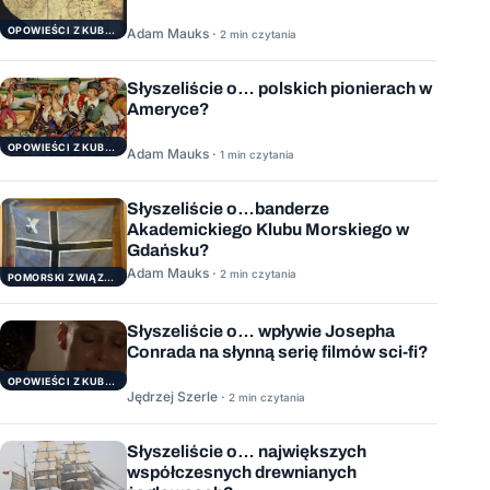
OPOWIEŚCI Z KUBRYKU
Adam Mauks ·
2 min czytania
Słyszeliście o… polskich pionierach w
Ameryce?
OPOWIEŚCI Z KUBRYKU
Adam Mauks ·
1 min czytania
Słyszeliście o…banderze
Akademickiego Klubu Morskiego w
Gdańsku?
Adam Mauks ·
2 min czytania
POMORSKI ZWIĄZEK ŻEGLARSKI
Słyszeliście o… wpływie Josepha
Conrada na słynną serię filmów sci-fi?
OPOWIEŚCI Z KUBRYKU
Jędrzej Szerle ·
2 min czytania
Słyszeliście o… największych
współczesnych drewnianych