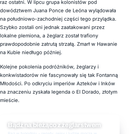
raz ostatni. W lipcu grupa kolonistów pod
dowództwem Juana Ponce de Leóna wylądowała
na południowo-zachodniej części tego przylądka.
Szybko zostali oni jednak zaatakowani przez
lokalne plemiona, a żeglarz został trafiony
prawdopodobnie zatrutą strzałą. Zmarł w Hawanie
na Kubie niedługo później.
Kolejne pokolenia podróżników, żeglarzy i
konkwistadorów nie fascynowały się tak Fontanną
Młodości. Po odkryciu imperiów Azteków i Inków
na znaczeniu zyskała legenda o El Dorado, złotym
mieście.
Bądź na bieżąco z żeglarstwem
Raz w tygodniu - regaty, rejsy i ludzie morza w