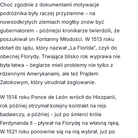
Choć zgodnie z dokumentami motywacje
podróżnika były raczej przyziemne – na
nowoodkrytych ziemiach mógłby znów być
gubernatorem – późniejsi kronikarze twierdzili, że
poszukiwał on Fontanny Młodości. W 1513 roku
dotarł do lądu, który nazwał „La Florida”, czyli do
obecnej Florydy. Trwająca blisko rok wyprawa nie
była łatwa – żeglarze mieli problemy nie tylko z
rdzennymi Amerykanami, ale też Prądem
Zatokowym, który utrudniał żeglowanie.
W 1514 roku Ponce de León wrócił do Hiszpanii,
rok później otrzymał kolejny kontrakt na rejs
badawczy, a później – już po śmierci króla
Ferdynanda II – pływał na Florydę na własną rękę.
W 1521 roku ponownie się na nią wybrał, już po