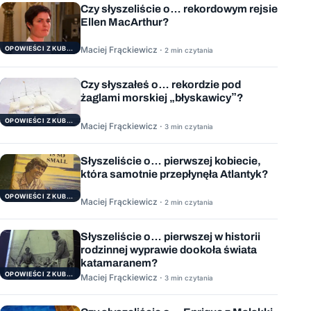
Czy słyszeliście o… rekordowym rejsie
Ellen MacArthur?
Maciej Frąckiewicz ·
OPOWIEŚCI Z KUBRYKU
2 min czytania
Czy słyszałeś o… rekordzie pod
żaglami morskiej „błyskawicy”?
OPOWIEŚCI Z KUBRYKU
Maciej Frąckiewicz ·
3 min czytania
Słyszeliście o… pierwszej kobiecie,
która samotnie przepłynęła Atlantyk?
OPOWIEŚCI Z KUBRYKU
Maciej Frąckiewicz ·
2 min czytania
Słyszeliście o… pierwszej w historii
rodzinnej wyprawie dookoła świata
katamaranem?
OPOWIEŚCI Z KUBRYKU
Maciej Frąckiewicz ·
3 min czytania