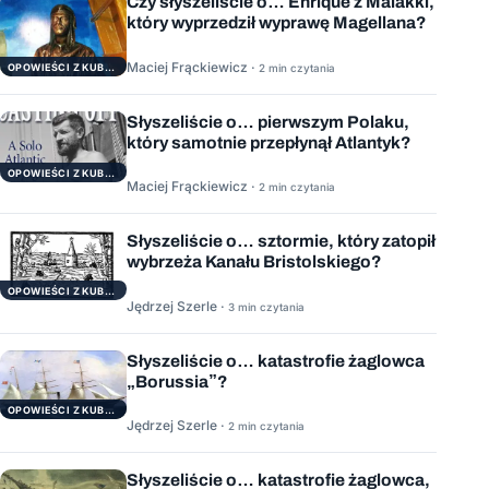
Czy słyszeliście o… Enrique z Malakki,
który wyprzedził wyprawę Magellana?
Maciej Frąckiewicz ·
2 min czytania
OPOWIEŚCI Z KUBRYKU
Słyszeliście o… pierwszym Polaku,
który samotnie przepłynął Atlantyk?
OPOWIEŚCI Z KUBRYKU
Maciej Frąckiewicz ·
2 min czytania
Słyszeliście o… sztormie, który zatopił
wybrzeża Kanału Bristolskiego?
OPOWIEŚCI Z KUBRYKU
Jędrzej Szerle ·
3 min czytania
Słyszeliście o… katastrofie żaglowca
„Borussia”?
OPOWIEŚCI Z KUBRYKU
Jędrzej Szerle ·
2 min czytania
Słyszeliście o… katastrofie żaglowca,