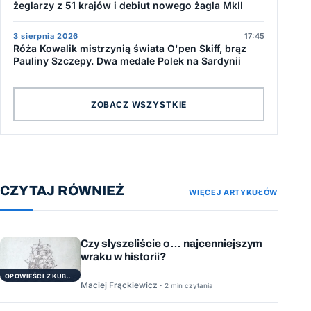
żeglarzy z 51 krajów i debiut nowego żagla MkII
3 sierpnia 2026
17:45
Róża Kowalik mistrzynią świata O'pen Skiff, brąz
Pauliny Szczepy. Dwa medale Polek na Sardynii
ZOBACZ WSZYSTKIE
CZYTAJ RÓWNIEŻ
WIĘCEJ ARTYKUŁÓW
Czy słyszeliście o… najcenniejszym
wraku w historii?
OPOWIEŚCI Z KUBRYKU
Maciej Frąckiewicz ·
2 min czytania