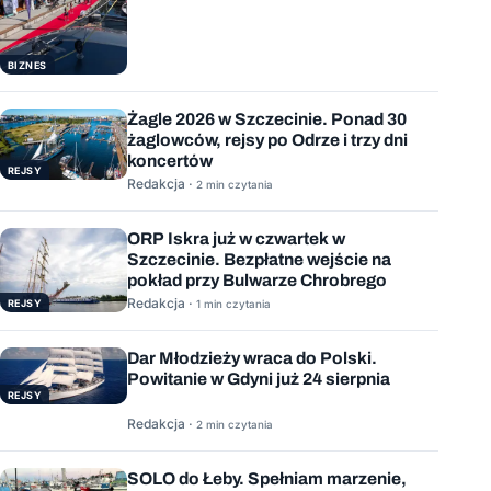
BIZNES
Żagle 2026 w Szczecinie. Ponad 30
żaglowców, rejsy po Odrze i trzy dni
koncertów
REJSY
Redakcja ·
2 min czytania
ORP Iskra już w czwartek w
Szczecinie. Bezpłatne wejście na
pokład przy Bulwarze Chrobrego
Redakcja ·
REJSY
1 min czytania
Dar Młodzieży wraca do Polski.
Powitanie w Gdyni już 24 sierpnia
REJSY
Redakcja ·
2 min czytania
SOLO do Łeby. Spełniam marzenie,