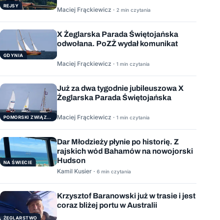
REJSY
Maciej Frąckiewicz ·
2 min czytania
X Żeglarska Parada Świętojańska
odwołana. PoZŻ wydał komunikat
GDYNIA
Maciej Frąckiewicz ·
1 min czytania
Już za dwa tygodnie jubileuszowa X
Żeglarska Parada Świętojańska
Maciej Frąckiewicz ·
POMORSKI ZWIĄZEK ŻEGLARSKI
1 min czytania
Dar Młodzieży płynie po historię. Z
rajskich wód Bahamów na nowojorski
Hudson
NA ŚWIECIE
Kamil Kusier ·
6 min czytania
Krzysztof Baranowski już w trasie i jest
coraz bliżej portu w Australii
ŻEGLARSTWO