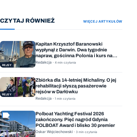
CZYTAJ RÓWNIEŻ
WIĘCEJ ARTYKUŁÓW
Kapitan Krzysztof Baranowski
wypłynął z Darwin. Dwa tygodnie
napraw, gościnna Polonia i kurs na
Mauritius
Redakcja ·
4 min czytania
REJSY
Zbiórka dla 14-letniej Michaliny. O jej
rehabilitacji słyszą pasażerowie
rejsów w Darłówku
REJSY
Redakcja ·
1 min czytania
Polboat Yachting Festival 2026
zakończony. Pięć nagród Gdynia
POLBOAT Award i blisko 30 premier
Oskar Wojciechowski ·
3 min czytania