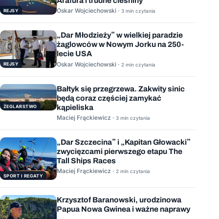
Arafura i trudne cieśniny
Oskar Wojciechowski ·
REJSY
3 min czytania
„Dar Młodzieży” w wielkiej paradzie
żaglowców w Nowym Jorku na 250-
lecie USA
Oskar Wojciechowski ·
REJSY
2 min czytania
Bałtyk się przegrzewa. Zakwity sinic
będą coraz częściej zamykać
kąpieliska
ŻEGLARSTWO
Maciej Frąckiewicz ·
3 min czytania
„Dar Szczecina” i „Kapitan Głowacki”
zwycięzcami pierwszego etapu The
Tall Ships Races
Maciej Frąckiewicz ·
2 min czytania
SPORT I REGATY
Krzysztof Baranowski, urodzinowa
Papua Nowa Gwinea i ważne naprawy