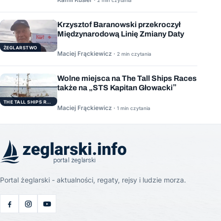
Krzysztof Baranowski przekroczył
Międzynarodową Linię Zmiany Daty
ŻEGLARSTWO
Maciej Frąckiewicz ·
2 min czytania
Wolne miejsca na The Tall Ships Races
także na „STS Kapitan Głowacki”
THE TALL SHIPS RACES
Maciej Frąckiewicz ·
1 min czytania
Portal żeglarski - aktualności, regaty, rejsy i ludzie morza.