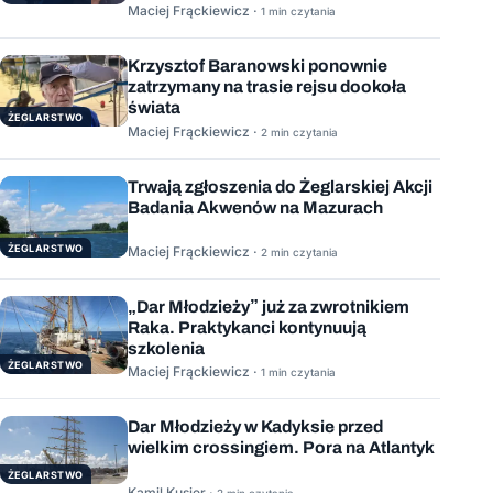
Maciej Frąckiewicz ·
1 min czytania
Krzysztof Baranowski ponownie
zatrzymany na trasie rejsu dookoła
świata
ŻEGLARSTWO
Maciej Frąckiewicz ·
2 min czytania
Trwają zgłoszenia do Żeglarskiej Akcji
Badania Akwenów na Mazurach
ŻEGLARSTWO
Maciej Frąckiewicz ·
2 min czytania
„Dar Młodzieży” już za zwrotnikiem
Raka. Praktykanci kontynuują
szkolenia
ŻEGLARSTWO
Maciej Frąckiewicz ·
1 min czytania
Dar Młodzieży w Kadyksie przed
wielkim crossingiem. Pora na Atlantyk
ŻEGLARSTWO
Kamil Kusier ·
2 min czytania