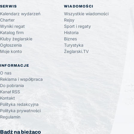
SERWIS
WIADOMOŚCI
Kalendarz wydarzeń
Wszystkie wiadomości
Charter
Rejsy
Wyniki regat
Sport i regaty
Katalog firm
Historia
Kluby żeglarskie
Biznes
Ogłoszenia
Turystyka
Moje konto
Żeglarski.TV
INFORMACJE
O nas
Reklama i współpraca
Do pobrania
Kanał RSS
Kontakt
Polityka redakcyjna
Polityka prywatności
Regulamin
Bądź na bieżąco