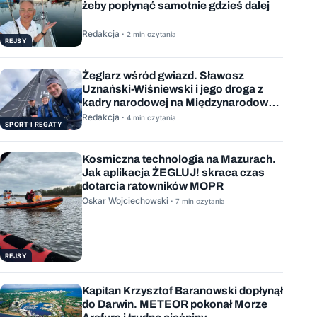
żeby popłynąć samotnie gdzieś dalej
Redakcja ·
2 min czytania
REJSY
Żeglarz wśród gwiazd. Sławosz
Uznański-Wiśniewski i jego droga z
kadry narodowej na Międzynarodową
Stację Kosmiczną
Redakcja ·
4 min czytania
SPORT I REGATY
Kosmiczna technologia na Mazurach.
Jak aplikacja ŻEGLUJ! skraca czas
dotarcia ratowników MOPR
Oskar Wojciechowski ·
7 min czytania
REJSY
Kapitan Krzysztof Baranowski dopłynął
do Darwin. METEOR pokonał Morze