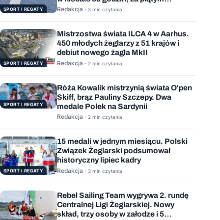
podejściem
Redakcja ·
SPORT I REGATY
3 min czytania
Mistrzostwa świata ILCA 4 w Aarhus.
450 młodych żeglarzy z 51 krajów i
debiut nowego żagla MkII
Redakcja ·
SPORT I REGATY
2 min czytania
Róża Kowalik mistrzynią świata O'pen
Skiff, brąz Pauliny Szczepy. Dwa
SPORT I REGATY
medale Polek na Sardynii
Redakcja ·
2 min czytania
15 medali w jednym miesiącu. Polski
Związek Żeglarski podsumował
historyczny lipiec kadry
Redakcja ·
SPORT I REGATY
3 min czytania
Rebel Sailing Team wygrywa 2. rundę
Centralnej Ligi Żeglarskiej. Nowy
skład, trzy osoby w załodze i 5