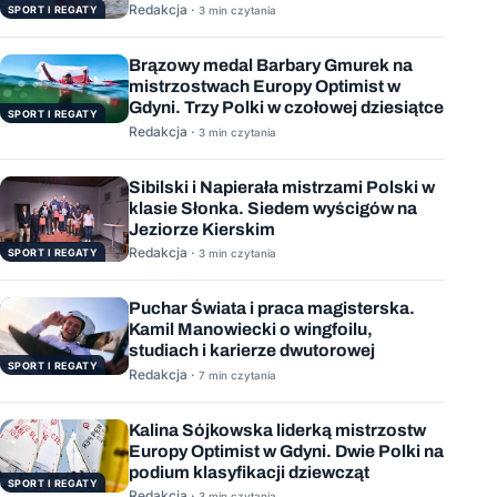
wygranych wyścigów
Redakcja ·
SPORT I REGATY
3 min czytania
Brązowy medal Barbary Gmurek na
mistrzostwach Europy Optimist w
Gdyni. Trzy Polki w czołowej dziesiątce
SPORT I REGATY
Redakcja ·
3 min czytania
Sibilski i Napierała mistrzami Polski w
klasie Słonka. Siedem wyścigów na
Jeziorze Kierskim
Redakcja ·
SPORT I REGATY
3 min czytania
Puchar Świata i praca magisterska.
Kamil Manowiecki o wingfoilu,
studiach i karierze dwutorowej
SPORT I REGATY
Redakcja ·
7 min czytania
Kalina Sójkowska liderką mistrzostw
Europy Optimist w Gdyni. Dwie Polki na
podium klasyfikacji dziewcząt
SPORT I REGATY
Redakcja ·
3 min czytania