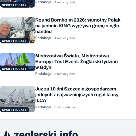
Stację Kosmiczną
Redakcja ·
4 min czytania
SPORT I REGATY
Round Bornholm 2026: samotny Polak
na jachcie KING wygrywa grupę single-
handed
Redakcja ·
4 min czytania
SPORT I REGATY
Mistrzostwa Świata, Mistrzostwa
Europy i Test Event. Żeglarski tydzień
w Gdyni
SPORT I REGATY
Redakcja ·
3 min czytania
Już za 10 dni Szczecin gospodarzem
jednych z najważniejszych regat klasy
ILCA
Redakcja ·
1 min czytania
SPORT I REGATY