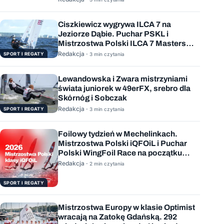
Ciszkiewicz wygrywa ILCA 7 na
Jeziorze Dąbie. Puchar PSKL i
Mistrzostwa Polski ILCA 7 Masters
rozstrzygnięte
Redakcja ·
SPORT I REGATY
3 min czytania
Lewandowska i Zwara mistrzyniami
świata juniorek w 49erFX, srebro dla
Skórnóg i Sobczak
Redakcja ·
SPORT I REGATY
3 min czytania
Foilowy tydzień w Mechelinkach.
Mistrzostwa Polski iQFOiL i Puchar
Polski WingFoil Race na początku
sierpnia
Redakcja ·
2 min czytania
SPORT I REGATY
Mistrzostwa Europy w klasie Optimist
wracają na Zatokę Gdańską. 292