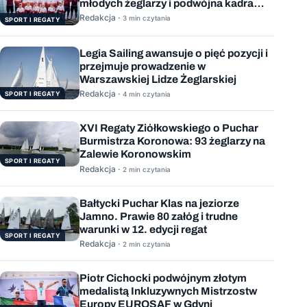
młodych żeglarzy i podwójna kadra
Polski
Redakcja ·
3 min czytania
SPORT I REGATY
Legia Sailing awansuje o pięć pozycji i
przejmuje prowadzenie w
Warszawskiej Lidze Żeglarskiej
Redakcja ·
SPORT I REGATY
4 min czytania
XVI Regaty Ziółkowskiego o Puchar
Burmistrza Koronowa: 93 żeglarzy na
Zalewie Koronowskim
SPORT I REGATY
Redakcja ·
2 min czytania
Bałtycki Puchar Klas na jeziorze
Jamno. Prawie 80 załóg i trudne
warunki w 12. edycji regat
SPORT I REGATY
Redakcja ·
2 min czytania
Piotr Cichocki podwójnym złotym
medalistą Inkluzywnych Mistrzostw
Europy EUROSAF w Gdyni