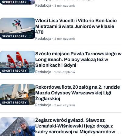
SPORT I REGATY
Redakcja ·
3 min czytania
Włosi Lisa Vucetti i Vittorio Bonifacio
Mistrzami Świata Juniorów w klasie
470
SPORT I REGATY
Redakcja ·
3 min czytania
Szóste miejsce Pawła Tarnowskiego w
Long Beach. Polacy walczą też w
Salonikach i Gdyni
SPORT I REGATY
Redakcja ·
1 min czytania
Rekordowa flota 20 załóg na 2. rundzie
Mazda Odyssey Warszawskiej Ligi
Żeglarskiej
SPORT I REGATY
Redakcja ·
3 min czytania
Żeglarz wśród gwiazd. Sławosz
Uznański-Wiśniewski i jego droga z
kadry narodowej na Międzynarodową