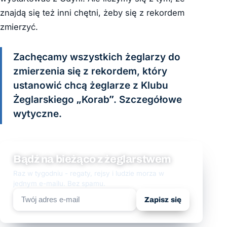
znajdą się też inni chętni, żeby się z rekordem
zmierzyć.
Zachęcamy wszystkich żeglarzy do
zmierzenia się z rekordem, który
ustanowić chcą żeglarze z Klubu
Żeglarskiego „Korab”. Szczegółowe
wytyczne.
Bądź na bieżąco z żeglarstwem
Raz w tygodniu - regaty, rejsy i ludzie morza w
jednym e-mailu. Bez spamu.
Zapisz się