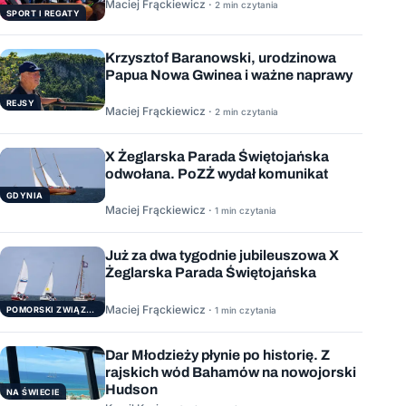
Maciej Frąckiewicz ·
2 min czytania
SPORT I REGATY
Krzysztof Baranowski, urodzinowa
Papua Nowa Gwinea i ważne naprawy
REJSY
Maciej Frąckiewicz ·
2 min czytania
X Żeglarska Parada Świętojańska
odwołana. PoZŻ wydał komunikat
GDYNIA
Maciej Frąckiewicz ·
1 min czytania
Już za dwa tygodnie jubileuszowa X
Żeglarska Parada Świętojańska
Maciej Frąckiewicz ·
POMORSKI ZWIĄZEK ŻEGLARSKI
1 min czytania
Dar Młodzieży płynie po historię. Z
rajskich wód Bahamów na nowojorski
Hudson
NA ŚWIECIE