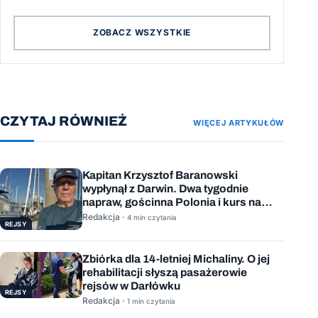
ZOBACZ WSZYSTKIE
CZYTAJ RÓWNIEŻ
WIĘCEJ ARTYKUŁÓW
Kapitan Krzysztof Baranowski
wypłynął z Darwin. Dwa tygodnie
napraw, gościnna Polonia i kurs na
Mauritius
Redakcja ·
4 min czytania
REJSY
Zbiórka dla 14-letniej Michaliny. O jej
rehabilitacji słyszą pasażerowie
rejsów w Darłówku
REJSY
Redakcja ·
1 min czytania