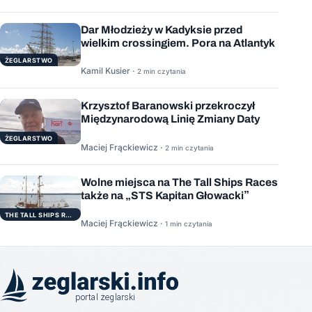
Dar Młodzieży w Kadyksie przed
wielkim crossingiem. Pora na Atlantyk
ŻEGLARSTWO
Kamil Kusier ·
2 min czytania
Krzysztof Baranowski przekroczył
Międzynarodową Linię Zmiany Daty
ŻEGLARSTWO
Maciej Frąckiewicz ·
2 min czytania
Wolne miejsca na The Tall Ships Races
także na „STS Kapitan Głowacki”
THE TALL SHIPS RACES
Maciej Frąckiewicz ·
1 min czytania