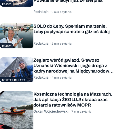
Powitanie w Gdyni już 24 sierpnia
REJSY
Redakcja ·
2 min czytania
SOLO do Łeby. Spełniam marzenie,
żeby popłynąć samotnie gdzieś dalej
Redakcja ·
2 min czytania
REJSY
Żeglarz wśród gwiazd. Sławosz
Uznański-Wiśniewski i jego droga z
kadry narodowej na Międzynarodową
Stację Kosmiczną
Redakcja ·
4 min czytania
SPORT I REGATY
Kosmiczna technologia na Mazurach.
Jak aplikacja ŻEGLUJ! skraca czas
dotarcia ratowników MOPR
Oskar Wojciechowski ·
7 min czytania