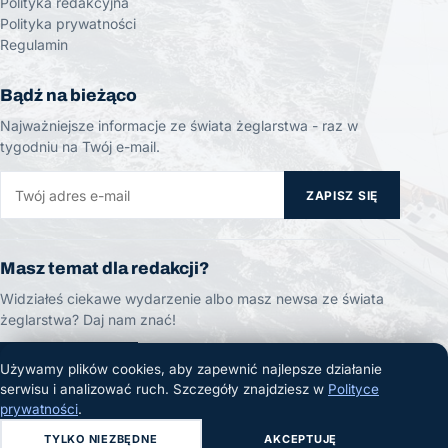
Polityka redakcyjna
Polityka prywatności
Regulamin
Bądź na bieżąco
Najważniejsze informacje ze świata żeglarstwa - raz w
tygodniu na Twój e-mail.
ZAPISZ SIĘ
Masz temat dla redakcji?
Widziałeś ciekawe wydarzenie albo masz newsa ze świata
żeglarstwa? Daj nam znać!
ZGŁOŚ TEMAT
Używamy plików cookies, aby zapewnić najlepsze działanie
serwisu i analizować ruch. Szczegóły znajdziesz w
Polityce
prywatności
.
TYLKO NIEZBĘDNE
AKCEPTUJĘ
© 2026 Żeglarski.info. Wszelkie prawa zastrzeżone.