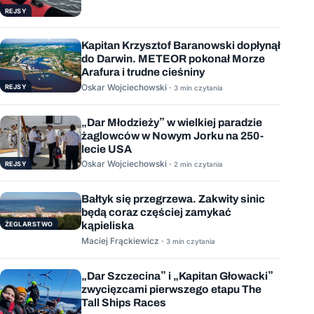
REJSY
Kapitan Krzysztof Baranowski dopłynął
do Darwin. METEOR pokonał Morze
Arafura i trudne cieśniny
Oskar Wojciechowski ·
REJSY
3 min czytania
„Dar Młodzieży” w wielkiej paradzie
żaglowców w Nowym Jorku na 250-
lecie USA
Oskar Wojciechowski ·
REJSY
2 min czytania
Bałtyk się przegrzewa. Zakwity sinic
będą coraz częściej zamykać
kąpieliska
ŻEGLARSTWO
Maciej Frąckiewicz ·
3 min czytania
„Dar Szczecina” i „Kapitan Głowacki”
zwycięzcami pierwszego etapu The
Tall Ships Races