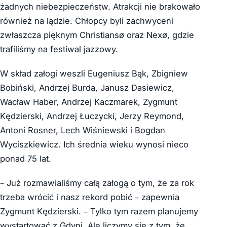
żadnych niebezpieczeństw. Atrakcji nie brakowało
również na lądzie. Chłopcy byli zachwyceni
zwłaszcza pięknym Christiansø oraz Nexø, gdzie
trafiliśmy na festiwal jazzowy.
W skład załogi weszli Eugeniusz Bąk, Zbigniew
Bobiński, Andrzej Burda, Janusz Dasiewicz,
Wacław Haber, Andrzej Kaczmarek, Zygmunt
Kędzierski, Andrzej Łuczycki, Jerzy Reymond,
Antoni Rosner, Lech Wiśniewski i Bogdan
Wyciszkiewicz. Ich średnia wieku wynosi nieco
ponad 75 lat.
– Już rozmawialiśmy całą załogą o tym, że za rok
trzeba wrócić i nasz rekord pobić – zapewnia
Zygmunt Kędzierski. – Tylko tym razem planujemy
wystartować z Gdyni. Ale liczymy się z tym, że