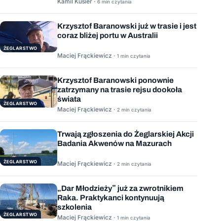
Kamil Kusier ·
6 min czytania
Krzysztof Baranowski już w trasie i jest
coraz bliżej portu w Australii
ŻEGLARSTWO
Maciej Frąckiewicz ·
1 min czytania
Krzysztof Baranowski ponownie
zatrzymany na trasie rejsu dookoła
świata
ŻEGLARSTWO
Maciej Frąckiewicz ·
2 min czytania
Trwają zgłoszenia do Żeglarskiej Akcji
Badania Akwenów na Mazurach
ŻEGLARSTWO
Maciej Frąckiewicz ·
2 min czytania
„Dar Młodzieży” już za zwrotnikiem
Raka. Praktykanci kontynuują
szkolenia
ŻEGLARSTWO
Maciej Frąckiewicz ·
1 min czytania