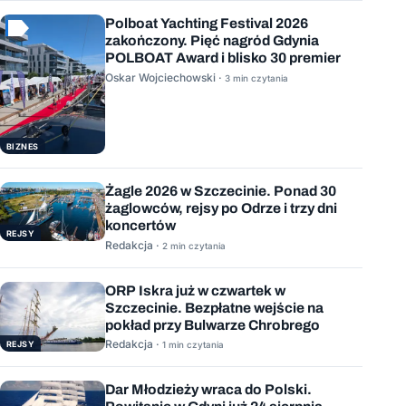
Polboat Yachting Festival 2026
zakończony. Pięć nagród Gdynia
POLBOAT Award i blisko 30 premier
Oskar Wojciechowski ·
3 min czytania
BIZNES
Żagle 2026 w Szczecinie. Ponad 30
żaglowców, rejsy po Odrze i trzy dni
koncertów
REJSY
Redakcja ·
2 min czytania
ORP Iskra już w czwartek w
Szczecinie. Bezpłatne wejście na
pokład przy Bulwarze Chrobrego
Redakcja ·
REJSY
1 min czytania
Dar Młodzieży wraca do Polski.