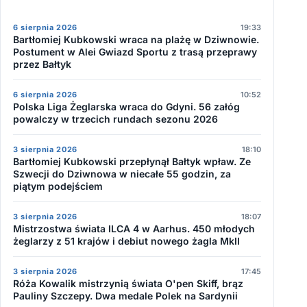
6 sierpnia 2026
19:33
Bartłomiej Kubkowski wraca na plażę w Dziwnowie.
Postument w Alei Gwiazd Sportu z trasą przeprawy
przez Bałtyk
6 sierpnia 2026
10:52
Polska Liga Żeglarska wraca do Gdyni. 56 załóg
powalczy w trzecich rundach sezonu 2026
3 sierpnia 2026
18:10
Bartłomiej Kubkowski przepłynął Bałtyk wpław. Ze
Szwecji do Dziwnowa w niecałe 55 godzin, za
piątym podejściem
3 sierpnia 2026
18:07
Mistrzostwa świata ILCA 4 w Aarhus. 450 młodych
żeglarzy z 51 krajów i debiut nowego żagla MkII
3 sierpnia 2026
17:45
Róża Kowalik mistrzynią świata O'pen Skiff, brąz
Pauliny Szczepy. Dwa medale Polek na Sardynii