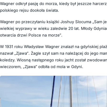
Wagner odkrył pasję do morza, kiedy był jeszcze harcer
polskiego rejsu dookoła świata.
Wagner po przeczytaniu książki Joshuy Slocuma „Sam j
wielkiej wyprawy w wieku zaledwie 20 lat. Młody Gdynia
otwarcia drzwi Polsce na morze”.
W 1931 roku Władysław Wagner znalazł na gdyńskiej plaż
nazwał „Zjawa”. Żagle szył sam na należącej do jego ma
koledzy. Wiosną następnego roku jacht został zwodowany
wieczorem, „Zjawa” odbiła od mola w Gdyni.