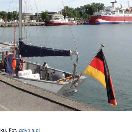
ku. Fot.
gdynia.pl