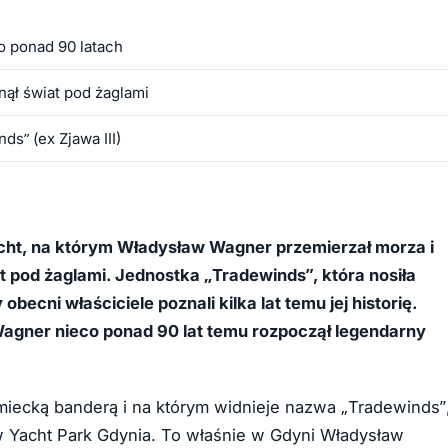
po ponad 90 latach
nął świat pod żaglami
s” (ex Zjawa III)
cht, na którym Władysław Wagner przemierzał morza i
t pod żaglami. Jednostka „Tradewinds”, która nosiła
becni właściciele poznali kilka lat temu jej historię.
Wagner nieco ponad 90 lat temu rozpoczął legendarny
emiecką banderą i na którym widnieje nazwa „Tradewinds”
 w Yacht Park Gdynia. To właśnie w Gdyni Władysław