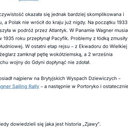
czywistość okazała się jednak bardziej skomplikowana i
u, a Polak nie wrócił do kraju już nigdy. Na początku 1933
uszyła w podróż przez Atlantyk. W Panamie Wagner musia
w 1935 roku przepłynął Pacyfik. Problemy z łódką zmusiły
dniowej. W ostatni etap rejsu – z Ekwadoru do Wielkiej
i żeglarz zamknął pętlę wokółziemską, a 2 września
chu wojny do Gdyni dopłynąć nie zdołał.
siadł najpierw na Brytyjskich Wyspach Dziewiczych –
gner Sailing Rally
– a następnie w Portoryko i ostateczni
dy dowiedzieli się jaka jest historia „Zjawy”.