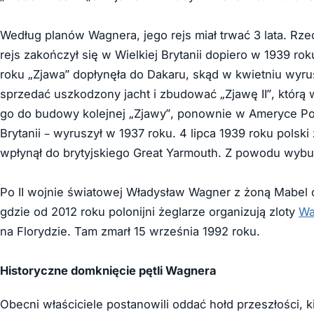
Według planów Wagnera, jego rejs miał trwać 3 lata. Rze
rejs zakończył się w Wielkiej Brytanii dopiero w 1939 rok
roku „Zjawa” dopłynęła do Dakaru, skąd w kwietniu wyr
sprzedać uszkodzony jacht i zbudować „Zjawę II”, którą 
go do budowy kolejnej „Zjawy”, ponownie w Ameryce Połu
Brytanii – wyruszył w 1937 roku. 4 lipca 1939 roku polsk
wpłynął do brytyjskiego Great Yarmouth. Z powodu wybu
Po II wojnie światowej Władysław Wagner z żoną Mabel o
gdzie od 2012 roku polonijni żeglarze organizują zloty
Wa
na Florydzie. Tam zmarł 15 września 1992 roku.
Historyczne domknięcie pętli Wagnera
Obecni właściciele postanowili oddać hołd przeszłości, kie