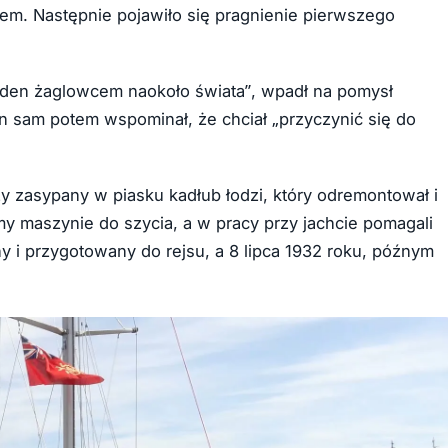
zem. Następnie pojawiło się pragnienie pierwszego
eden żaglowcem naokoło świata”, wpadł na pomysł
n sam potem wspominał, że chciał „przyczynić się do
y zasypany w piasku kadłub łodzi, który odremontował i
my maszynie do szycia, a w pracy przy jachcie pomagali
 i przygotowany do rejsu, a 8 lipca 1932 roku, późnym