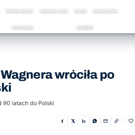
WYNIKI REGAT
KATALOG FIRM
KLUBY
OGŁOSZENIA
HISTORIA
BIZNES
 Wagnera wróciła po
ki
 90 latach do Polski
Do