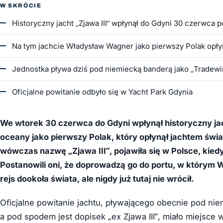
W SKRÓCIE
Historyczny jacht „Zjawa III” wpłynął do Gdyni 30 czerwca 
Na tym jachcie Władysław Wagner jako pierwszy Polak opły
Jednostka pływa dziś pod niemiecką banderą jako „Tradewind
Oficjalne powitanie odbyło się w Yacht Park Gdynia
We wtorek 30 czerwca do Gdyni wpłynął historyczny ja
oceany jako pierwszy Polak, który opłynął jachtem świa
wówczas nazwę „Zjawa III”, pojawiła się w Polsce, kiedy o
Postanowili oni, że doprowadzą go do portu, w którym 
rejs dookoła świata, ale nigdy już tutaj nie wrócił.
Oficjalne powitanie jachtu, pływającego obecnie pod ni
a pod spodem jest dopisek „ex Zjawa III”, miało miejsce