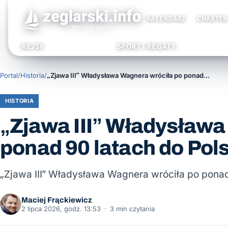
KALENDARZ
CHARTER
REJSY
SPORT I REGATY
Portal
/
Historia
/
„Zjawa III” Władysława Wagnera wróciła po ponad 90 latach do Polski
HISTORIA
„Zjawa III” Władysława
ponad 90 latach do Pols
„Zjawa III” Władysława Wagnera wróciła po ponad
Maciej Frąckiewicz
2 lipca 2026, godz. 13:53
·
3 min czytania