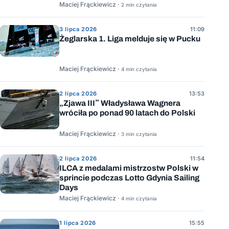
Maciej Frąckiewicz ·
2 min czytania
3 lipca 2026
11:09
Żeglarska 1. Liga melduje się w Pucku
Maciej Frąckiewicz ·
4 min czytania
2 lipca 2026
13:53
„Zjawa III” Władysława Wagnera
wróciła po ponad 90 latach do Polski
Maciej Frąckiewicz ·
3 min czytania
2 lipca 2026
11:54
ILCA z medalami mistrzostw Polski w
sprincie podczas Lotto Gdynia Sailing
Days
Maciej Frąckiewicz ·
4 min czytania
1 lipca 2026
15:55