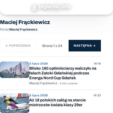
Maciej Frąckiewicz
Portal
/
Maciej Frąckiewicz
← POPRZEDNIA
Strona 1 z 24
NASTĘPNA →
3 lipca 2026
16:16
Blisko 180 optimiściarzy walczyło na
falach Zatoki Gdańskiej podczas
Energa Nord Cup Gdańsk
Maciej Frąckiewicz ·
4 min czytania
3 lipca 2026
14:32
Aż 18 polskich załóg na starcie
mistrzostw świata klasy 29er