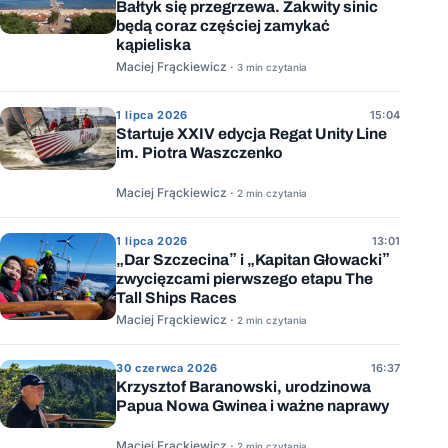
Bałtyk się przegrzewa. Zakwity sinic
będą coraz częściej zamykać
kąpieliska
Maciej Frąckiewicz ·
3 min czytania
1 lipca 2026
15:04
Startuje XXIV edycja Regat Unity Line
im. Piotra Waszczenko
Maciej Frąckiewicz ·
2 min czytania
1 lipca 2026
13:01
„Dar Szczecina” i „Kapitan Głowacki”
zwycięzcami pierwszego etapu The
Tall Ships Races
Maciej Frąckiewicz ·
2 min czytania
30 czerwca 2026
16:37
Krzysztof Baranowski, urodzinowa
Papua Nowa Gwinea i ważne naprawy
Maciej Frąckiewicz ·
2 min czytania