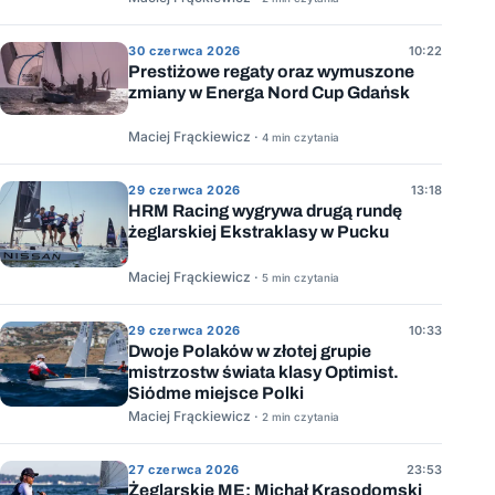
30 czerwca 2026
10:22
Prestiżowe regaty oraz wymuszone
zmiany w Energa Nord Cup Gdańsk
Maciej Frąckiewicz ·
4 min czytania
29 czerwca 2026
13:18
HRM Racing wygrywa drugą rundę
żeglarskiej Ekstraklasy w Pucku
Maciej Frąckiewicz ·
5 min czytania
29 czerwca 2026
10:33
Dwoje Polaków w złotej grupie
mistrzostw świata klasy Optimist.
Siódme miejsce Polki
Maciej Frąckiewicz ·
2 min czytania
27 czerwca 2026
23:53
Żeglarskie ME: Michał Krasodomski