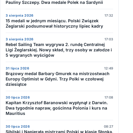
Pauliny Szczepy. Dwa medale Polek na Sardynii
3 sierpnia 2026
17:32
15 medali w jednym miesiącu. Polski Związek
Żeglarski podsumował historyczny lipiec kadry
3 sierpnia 2026
17:03
Rebel Sailing Team wygrywa 2. rundę Centralnej
Ligi Żeglarskiej. Nowy skład, trzy osoby w załodze i
5 wygranych wyścigów
31 lipca 2026
12:49
Brązowy medal Barbary Gmurek na mistrzostwach
Europy Optimist w Gdyni. Trzy Polki w czołowej
dziesiątce
30 lipca 2026
17:08
Kapitan Krzysztof Baranowski wypłynął z Darwin.
Dwa tygodnie napraw, gościnna Polonia i kurs na
Mauritius
30 lipca 2026
08:27
Sibilski i Napierała mistrzami Polski w klasie Słonka.