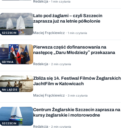
Redakcja ·
1 min czytania
Lato pod żaglami – czyli Szczecin
zaprasza już na letnie półkolonie
Maciej Frąckiewicz ·
1 min czytania
SZCZECIN
Pierwsza część dofinansowania na
następcę „Daru Młodzieży” przekazana
GDYNIA
Redakcja ·
2 min czytania
Zbliża się 14. Festiwal Filmów Żeglarskich
JachtFilm w Katowicach
NA LĄDZIE
Maciej Frąckiewicz ·
3 min czytania
Centrum Żeglarskie Szczecin zaprasza na
kursy żeglarskie i motorowodne
SZCZECIN
Redakcja ·
2 min czytania