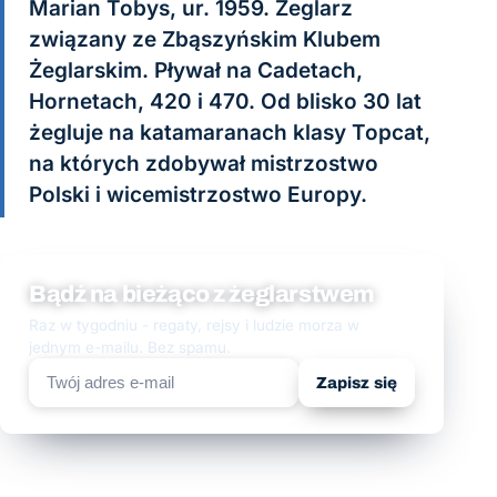
Marian Tobys, ur. 1959. Żeglarz
związany ze Zbąszyńskim Klubem
Żeglarskim. Pływał na Cadetach,
Hornetach, 420 i 470. Od blisko 30 lat
żegluje na katamaranach klasy Topcat,
na których zdobywał mistrzostwo
Polski i wicemistrzostwo Europy.
Bądź na bieżąco z żeglarstwem
Raz w tygodniu - regaty, rejsy i ludzie morza w
jednym e-mailu. Bez spamu.
Zapisz się