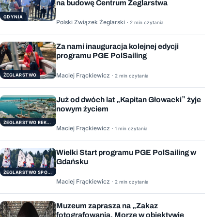
na budowę Centrum Żeglarstwa
GDYNIA
Polski Związek Żeglarski ·
2 min czytania
Za nami inauguracja kolejnej edycji
programu PGE PolSailing
Maciej Frąckiewicz ·
ŻEGLARSTWO
2 min czytania
Już od dwóch lat „Kapitan Głowacki” żyje
nowym życiem
ŻEGLARSTWO REKERACYJNE
Maciej Frąckiewicz ·
1 min czytania
Wielki Start programu PGE PolSailing w
Gdańsku
ŻEGLARSTWO SPORTOWE
Maciej Frąckiewicz ·
2 min czytania
Muzeum zaprasza na „Zakaz
fotografowania. Morze w obiektywie