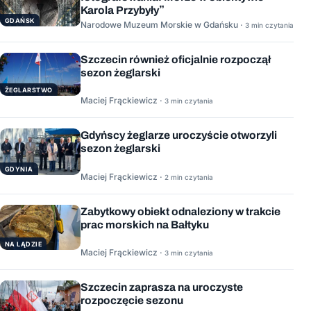
Karola Przybyły”
GDAŃSK
Narodowe Muzeum Morskie w Gdańsku ·
3 min czytania
Szczecin również oficjalnie rozpoczął
sezon żeglarski
ŻEGLARSTWO
Maciej Frąckiewicz ·
3 min czytania
Gdyńscy żeglarze uroczyście otworzyli
sezon żeglarski
GDYNIA
Maciej Frąckiewicz ·
2 min czytania
Zabytkowy obiekt odnaleziony w trakcie
prac morskich na Bałtyku
NA LĄDZIE
Maciej Frąckiewicz ·
3 min czytania
Szczecin zaprasza na uroczyste
rozpoczęcie sezonu