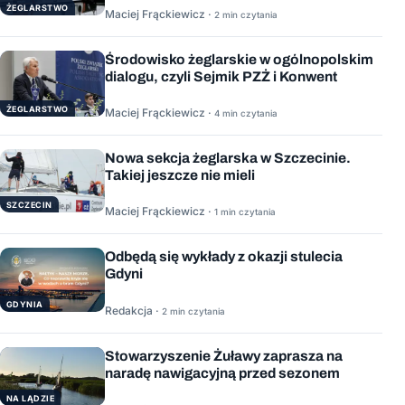
ŻEGLARSTWO
Maciej Frąckiewicz ·
2 min czytania
Środowisko żeglarskie w ogólnopolskim
dialogu, czyli Sejmik PZŻ i Konwent
ŻEGLARSTWO
Maciej Frąckiewicz ·
4 min czytania
Nowa sekcja żeglarska w Szczecinie.
Takiej jeszcze nie mieli
SZCZECIN
Maciej Frąckiewicz ·
1 min czytania
Odbędą się wykłady z okazji stulecia
Gdyni
GDYNIA
Redakcja ·
2 min czytania
Stowarzyszenie Żuławy zaprasza na
naradę nawigacyjną przed sezonem
NA LĄDZIE