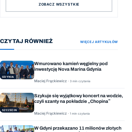
ZOBACZ WSZYSTKIE
CZYTAJ RÓWNIEŻ
WIĘCEJ ARTYKUŁÓW
Wmurowano kamień węgielny pod
inwestycję Nova Marina Gdynia
GDYNIA
Maciej Frąckiewicz ·
3 min czytania
Szykuje się wyjątkowy koncert na wodzie,
czyli szanty na pokładzie „Chopina”
SZCZECIN
Maciej Frąckiewicz ·
1 min czytania
W Gdyni przekazano 11 milionów złotych