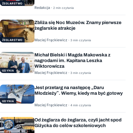
ŻEGLARSTWO
Redakcja ·
2 min czytania
Zbliża się Noc Muzeów. Znamy pierwsze
żeglarskie atrakcje
Maciej Frąckiewicz ·
ŻEGLARSTWO
3 min czytania
Michał Bielski i Magda Makowska z
nagrodami im. Kapitana Leszka
Wiktorowicza
GDYNIA
Maciej Frąckiewicz ·
3 min czytania
Jest przetarg na następcę „Daru
Młodzieży”. Wiemy, kiedy ma być gotowy
GDYNIA
Maciej Frąckiewicz ·
4 min czytania
Od żeglarza do żeglarza, czyli jacht spod
Giżycka do celów szkoleniowych