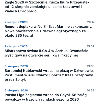
Żagle 2026 w Szczecinie: rusza Biuro Przepustek,
od 12 sierpnia zamknięte ulice na Łasztowni i
Wałach Chrobrego
7 sierpnia 2026
20:17
Remont deptaku w North East Marinie zakończony.
Nowa nawierzchnia z drewna egzotycznego za
około 285 tys. zł
7 sierpnia 2026
15:39
Mistrzostwa świata ILCA 4 w Aarhus. Dwanaście
wyścigów na otwarcie serii kwalifikacyjnej
6 sierpnia 2026
19:33
Bartłomiej Kubkowski wraca na plażę w Dziwnowie.
Postument w Alei Gwiazd Sportu z trasą przeprawy
przez Bałtyk
6 sierpnia 2026
10:52
Polska Liga Żeglarska wraca do Gdyni. 56 załóg
powalczy w trzecich rundach sezonu 2026