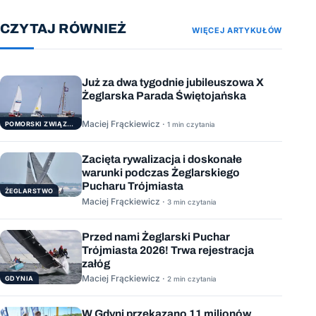
CZYTAJ RÓWNIEŻ
WIĘCEJ ARTYKUŁÓW
Już za dwa tygodnie jubileuszowa X
Żeglarska Parada Świętojańska
Maciej Frąckiewicz ·
POMORSKI ZWIĄZEK ŻEGLARSKI
1 min czytania
Zacięta rywalizacja i doskonałe
warunki podczas Żeglarskiego
Pucharu Trójmiasta
ŻEGLARSTWO
Maciej Frąckiewicz ·
3 min czytania
Przed nami Żeglarski Puchar
Trójmiasta 2026! Trwa rejestracja
załóg
Maciej Frąckiewicz ·
GDYNIA
2 min czytania
W Gdyni przekazano 11 milionów