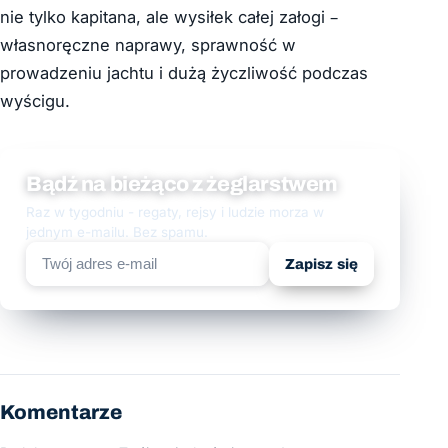
nie tylko kapitana, ale wysiłek całej załogi –
własnoręczne naprawy, sprawność w
prowadzeniu jachtu i dużą życzliwość podczas
wyścigu.
Bądź na bieżąco z żeglarstwem
Raz w tygodniu - regaty, rejsy i ludzie morza w
jednym e-mailu. Bez spamu.
Zapisz się
Komentarze