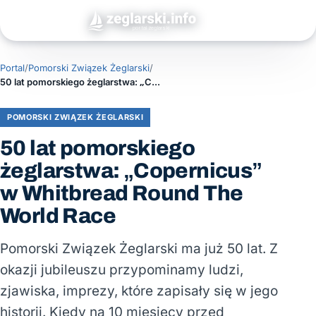
Portal
/
Pomorski Związek Żeglarski
/
50 lat pomorskiego żeglarstwa: „Copernicus” w Whitbread Round The World Race
POMORSKI ZWIĄZEK ŻEGLARSKI
50 lat pomorskiego
żeglarstwa: „Copernicus”
w Whitbread Round The
World Race
Pomorski Związek Żeglarski ma już 50 lat. Z
okazji jubileuszu przypominamy ludzi,
zjawiska, imprezy, które zapisały się w jego
historii. Kiedy na 10 miesięcy przed