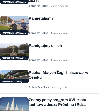
2025!
POMORSKI ZWIĄZEK ŻEGLARSKI
Tomasz Falba ·
2 min czytania
Pamiętaliśmy
Tomasz Falba ·
POMORSKI ZWIĄZEK ŻEGLARSKI
1 min czytania
Pamiętajmy o nich
POMORSKI ZWIĄZEK ŻEGLARSKI
Tomasz Falba ·
1 min czytania
Puchar Małych Żagli finiszował w
Osieku
POMORSKI ZWIĄZEK ŻEGLARSKI
Adam Mauks ·
2 min czytania
Znamy pełny program XVII zlotu
jachtów z duszą Próchno i Rdza