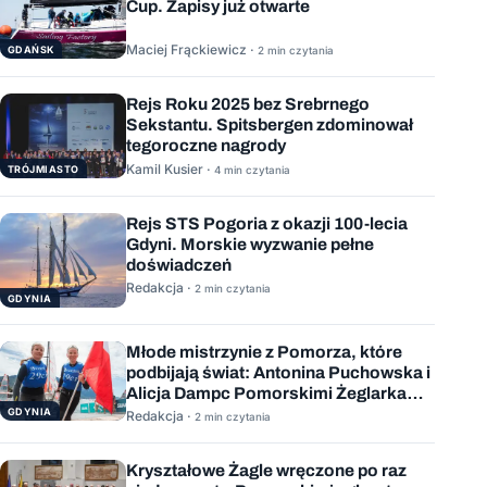
Cup. Zapisy już otwarte
Maciej Frąckiewicz ·
GDAŃSK
2 min czytania
Rejs Roku 2025 bez Srebrnego
Sekstantu. Spitsbergen zdominował
tegoroczne nagrody
Kamil Kusier ·
TRÓJMIASTO
4 min czytania
Rejs STS Pogoria z okazji 100-lecia
Gdyni. Morskie wyzwanie pełne
doświadczeń
Redakcja ·
2 min czytania
GDYNIA
Młode mistrzynie z Pomorza, które
podbijają świat: Antonina Puchowska i
Alicja Dampc Pomorskimi Żeglarkami
Roku 2025
GDYNIA
Redakcja ·
2 min czytania
Kryształowe Żagle wręczone po raz