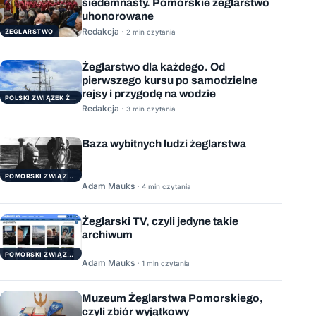
siedemnasty. Pomorskie żeglarstwo
uhonorowane
Redakcja ·
ŻEGLARSTWO
2 min czytania
Żeglarstwo dla każdego. Od
pierwszego kursu po samodzielne
rejsy i przygodę na wodzie
POLSKI ZWIĄZEK ŻEGLARSKI
Redakcja ·
3 min czytania
Baza wybitnych ludzi żeglarstwa
POMORSKI ZWIĄZEK ŻEGLARSKI
Adam Mauks ·
4 min czytania
Żeglarski TV, czyli jedyne takie
archiwum
POMORSKI ZWIĄZEK ŻEGLARSKI
Adam Mauks ·
1 min czytania
Muzeum Żeglarstwa Pomorskiego,
czyli zbiór wyjątkowy