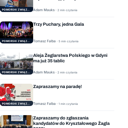
Adam Mauks ·
POMORSKI ZWIĄZEK ŻEGLARSKI
2 min czytania
Trzy Puchary, jedna Gala
Tomasz Falba ·
POMORSKI ZWIĄZEK ŻEGLARSKI
5 min czytania
Aleja Żeglarstwa Polskiego w Gdyni
ma już 35 tablic
Adam Mauks ·
POMORSKI ZWIĄZEK ŻEGLARSKI
2 min czytania
Zapraszamy na paradę!
Tomasz Falba ·
POMORSKI ZWIĄZEK ŻEGLARSKI
1 min czytania
Zapraszamy do zgłaszania
kandydatów do Kryształowego Żagla