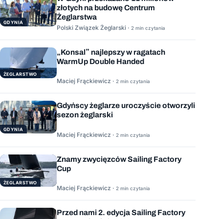
złotych na budowę Centrum
Żeglarstwa
GDYNIA
Polski Związek Żeglarski ·
2 min czytania
„Konsal” najlepszy w ragatach
WarmUp Double Handed
ŻEGLARSTWO
Maciej Frąckiewicz ·
2 min czytania
Gdyńscy żeglarze uroczyście otworzyli
sezon żeglarski
GDYNIA
Maciej Frąckiewicz ·
2 min czytania
Znamy zwycięzców Sailing Factory
Cup
ŻEGLARSTWO
Maciej Frąckiewicz ·
2 min czytania
Przed nami 2. edycja Sailing Factory