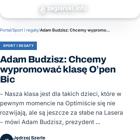
Portal
/
Sport i regaty
/
Adam Budzisz: Chcemy wypromować klasę O’pen Bic
SPORT I REGATY
Adam Budzisz: Chcemy
wypromować klasę O’pen
Bic
– Nasza klasa jest dla takich dzieci, które w
pewnym momencie na Optimiście się nie
rozwijają, ale są jeszcze za słabe na Lasera
– mówi Adam Budzisz, prezydent …
Jędrzej Szerle