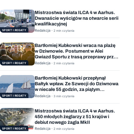
Mistrzostwa świata ILCA 4 w Aarhus.
Dwanaście wyścigów na otwarcie serii
kwalifikacyjnej
Redakcja ·
SPORT I REGATY
2 min czytania
Bartłomiej Kubkowski wraca na plażę
w Dziwnowie. Postument w Alei
Gwiazd Sportu z trasą przeprawy przez
Bałtyk
Redakcja ·
SPORT I REGATY
2 min czytania
Bartłomiej Kubkowski przepłynął
Bałtyk wpław. Ze Szwecji do Dziwnowa
w niecałe 55 godzin, za piątym
podejściem
Redakcja ·
SPORT I REGATY
3 min czytania
Mistrzostwa świata ILCA 4 w Aarhus.
450 młodych żeglarzy z 51 krajów i
debiut nowego żagla MkII
Redakcja ·
SPORT I REGATY
2 min czytania