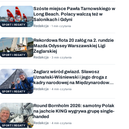
Szóste miejsce Pawła Tarnowskiego w
Long Beach. Polacy walczą też w
Salonikach i Gdyni
SPORT I REGATY
Redakcja ·
1 min czytania
Rekordowa flota 20 załóg na 2. rundzie
Mazda Odyssey Warszawskiej Ligi
Żeglarskiej
SPORT I REGATY
Redakcja ·
3 min czytania
Żeglarz wśród gwiazd. Sławosz
Uznański-Wiśniewski i jego droga z
kadry narodowej na Międzynarodową
Stację Kosmiczną
Redakcja ·
4 min czytania
SPORT I REGATY
Round Bornholm 2026: samotny Polak
na jachcie KING wygrywa grupę single-
handed
Redakcja ·
4 min czytania
SPORT I REGATY