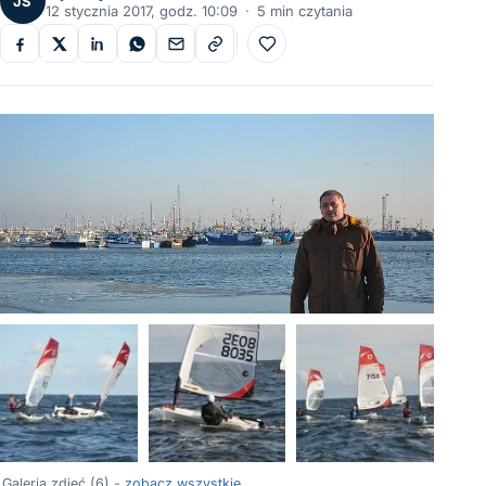
JS
12 stycznia 2017, godz. 10:09
·
5 min czytania
Do ulubionych
+2
Galeria zdjęć (6) -
zobacz wszystkie