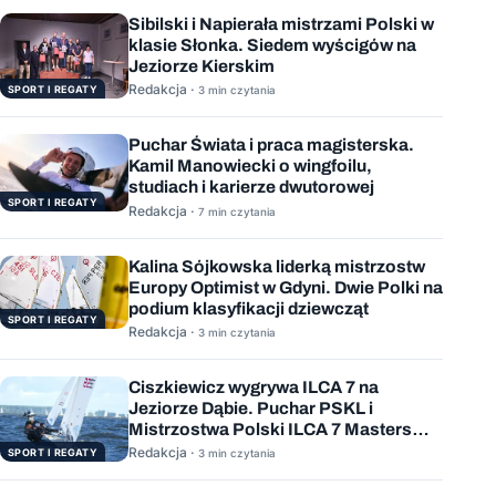
Sibilski i Napierała mistrzami Polski w
klasie Słonka. Siedem wyścigów na
Jeziorze Kierskim
Redakcja ·
SPORT I REGATY
3 min czytania
Puchar Świata i praca magisterska.
Kamil Manowiecki o wingfoilu,
studiach i karierze dwutorowej
SPORT I REGATY
Redakcja ·
7 min czytania
Kalina Sójkowska liderką mistrzostw
Europy Optimist w Gdyni. Dwie Polki na
podium klasyfikacji dziewcząt
SPORT I REGATY
Redakcja ·
3 min czytania
Ciszkiewicz wygrywa ILCA 7 na
Jeziorze Dąbie. Puchar PSKL i
Mistrzostwa Polski ILCA 7 Masters
rozstrzygnięte
Redakcja ·
SPORT I REGATY
3 min czytania