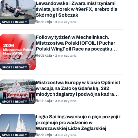
Lewandowska i Zwara mistrzyniami
świata juniorek w 49erFX, srebro dla
Skórnóg i Sobczak
Redakcja ·
SPORT I REGATY
3 min czytania
Foilowy tydzień w Mechelinkach.
Mistrzostwa Polski iQFOiL i Puchar
Polski WingFoil Race na początku
sierpnia
Redakcja ·
2 min czytania
SPORT I REGATY
Mistrzostwa Europy w klasie Optimist
wracają na Zatokę Gdańską. 292
młodych żeglarzy i podwójna kadra
Polski
Redakcja ·
3 min czytania
SPORT I REGATY
Legia Sailing awansuje o pięć pozycji i
przejmuje prowadzenie w
Warszawskiej Lidze Żeglarskiej
Redakcja ·
SPORT I REGATY
4 min czytania