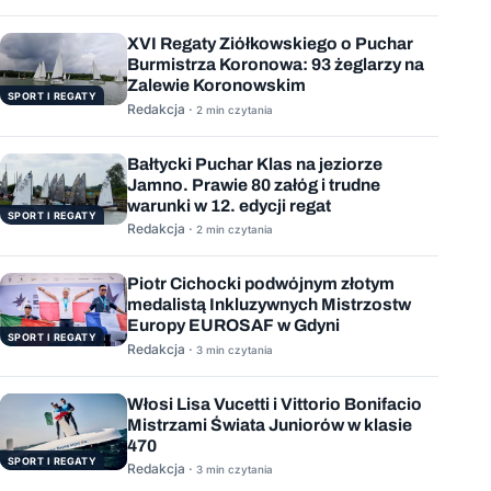
XVI Regaty Ziółkowskiego o Puchar
Burmistrza Koronowa: 93 żeglarzy na
Zalewie Koronowskim
SPORT I REGATY
Redakcja ·
2 min czytania
Bałtycki Puchar Klas na jeziorze
Jamno. Prawie 80 załóg i trudne
warunki w 12. edycji regat
SPORT I REGATY
Redakcja ·
2 min czytania
Piotr Cichocki podwójnym złotym
medalistą Inkluzywnych Mistrzostw
Europy EUROSAF w Gdyni
SPORT I REGATY
Redakcja ·
3 min czytania
Włosi Lisa Vucetti i Vittorio Bonifacio
Mistrzami Świata Juniorów w klasie
470
SPORT I REGATY
Redakcja ·
3 min czytania