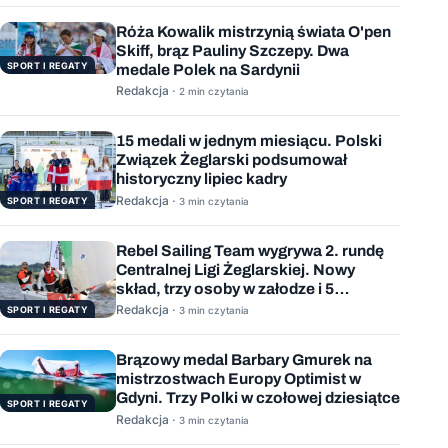
Róża Kowalik mistrzynią świata O'pen
Skiff, brąz Pauliny Szczepy. Dwa
SPORT I REGATY
medale Polek na Sardynii
Redakcja ·
2 min czytania
15 medali w jednym miesiącu. Polski
Związek Żeglarski podsumował
historyczny lipiec kadry
Redakcja ·
SPORT I REGATY
3 min czytania
Rebel Sailing Team wygrywa 2. rundę
Centralnej Ligi Żeglarskiej. Nowy
skład, trzy osoby w załodze i 5
wygranych wyścigów
Redakcja ·
SPORT I REGATY
3 min czytania
Brązowy medal Barbary Gmurek na
mistrzostwach Europy Optimist w
Gdyni. Trzy Polki w czołowej dziesiątce
SPORT I REGATY
Redakcja ·
3 min czytania