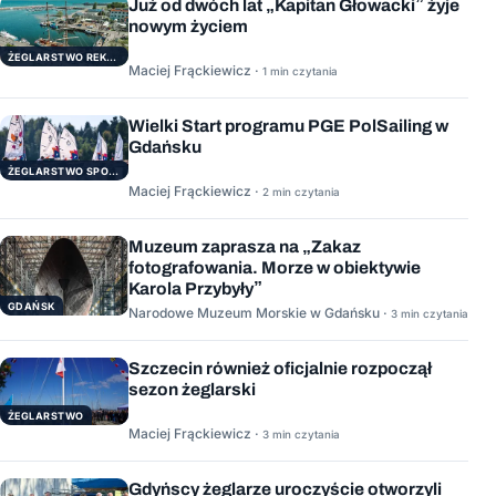
Już od dwóch lat „Kapitan Głowacki” żyje
nowym życiem
ŻEGLARSTWO REKERACYJNE
Maciej Frąckiewicz ·
1 min czytania
Wielki Start programu PGE PolSailing w
Gdańsku
ŻEGLARSTWO SPORTOWE
Maciej Frąckiewicz ·
2 min czytania
Muzeum zaprasza na „Zakaz
fotografowania. Morze w obiektywie
Karola Przybyły”
GDAŃSK
Narodowe Muzeum Morskie w Gdańsku ·
3 min czytania
Szczecin również oficjalnie rozpoczął
sezon żeglarski
ŻEGLARSTWO
Maciej Frąckiewicz ·
3 min czytania
Gdyńscy żeglarze uroczyście otworzyli