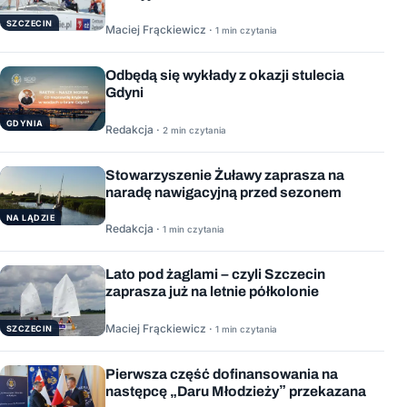
SZCZECIN
Maciej Frąckiewicz ·
1 min czytania
Odbędą się wykłady z okazji stulecia
Gdyni
GDYNIA
Redakcja ·
2 min czytania
Stowarzyszenie Żuławy zaprasza na
naradę nawigacyjną przed sezonem
NA LĄDZIE
Redakcja ·
1 min czytania
Lato pod żaglami – czyli Szczecin
zaprasza już na letnie półkolonie
Maciej Frąckiewicz ·
1 min czytania
SZCZECIN
Pierwsza część dofinansowania na
następcę „Daru Młodzieży” przekazana