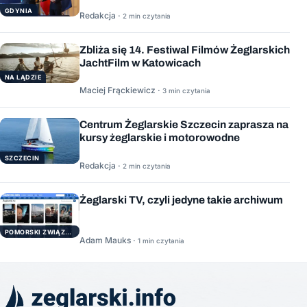
GDYNIA
Redakcja ·
2 min czytania
Zbliża się 14. Festiwal Filmów Żeglarskich
JachtFilm w Katowicach
NA LĄDZIE
Maciej Frąckiewicz ·
3 min czytania
Centrum Żeglarskie Szczecin zaprasza na
kursy żeglarskie i motorowodne
SZCZECIN
Redakcja ·
2 min czytania
Żeglarski TV, czyli jedyne takie archiwum
POMORSKI ZWIĄZEK ŻEGLARSKI
Adam Mauks ·
1 min czytania