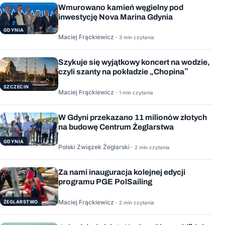
Wmurowano kamień węgielny pod
inwestycję Nova Marina Gdynia
GDYNIA
Maciej Frąckiewicz ·
3 min czytania
Szykuje się wyjątkowy koncert na wodzie,
czyli szanty na pokładzie „Chopina”
SZCZECIN
Maciej Frąckiewicz ·
1 min czytania
W Gdyni przekazano 11 milionów złotych
na budowę Centrum Żeglarstwa
GDYNIA
Polski Związek Żeglarski ·
2 min czytania
Za nami inauguracja kolejnej edycji
programu PGE PolSailing
Maciej Frąckiewicz ·
ŻEGLARSTWO
2 min czytania