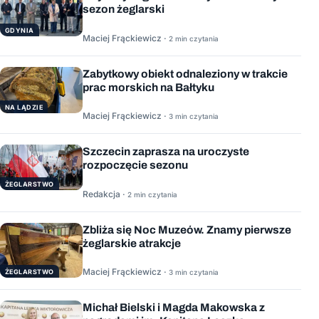
sezon żeglarski
GDYNIA
Maciej Frąckiewicz ·
2 min czytania
Zabytkowy obiekt odnaleziony w trakcie
prac morskich na Bałtyku
NA LĄDZIE
Maciej Frąckiewicz ·
3 min czytania
Szczecin zaprasza na uroczyste
rozpoczęcie sezonu
ŻEGLARSTWO
Redakcja ·
2 min czytania
Zbliża się Noc Muzeów. Znamy pierwsze
żeglarskie atrakcje
Maciej Frąckiewicz ·
ŻEGLARSTWO
3 min czytania
Michał Bielski i Magda Makowska z