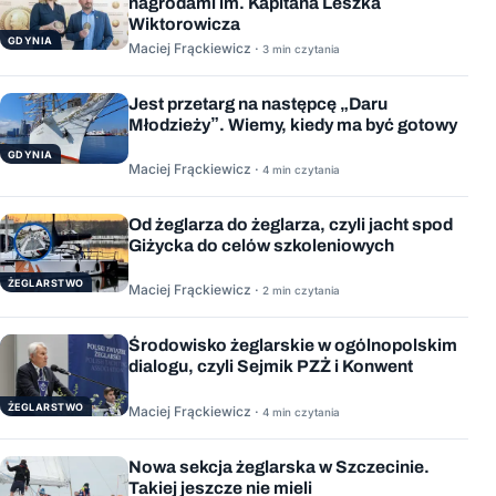
nagrodami im. Kapitana Leszka
Wiktorowicza
GDYNIA
Maciej Frąckiewicz ·
3 min czytania
Jest przetarg na następcę „Daru
Młodzieży”. Wiemy, kiedy ma być gotowy
GDYNIA
Maciej Frąckiewicz ·
4 min czytania
Od żeglarza do żeglarza, czyli jacht spod
Giżycka do celów szkoleniowych
ŻEGLARSTWO
Maciej Frąckiewicz ·
2 min czytania
Środowisko żeglarskie w ogólnopolskim
dialogu, czyli Sejmik PZŻ i Konwent
ŻEGLARSTWO
Maciej Frąckiewicz ·
4 min czytania
Nowa sekcja żeglarska w Szczecinie.
Takiej jeszcze nie mieli