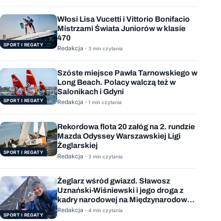
Włosi Lisa Vucetti i Vittorio Bonifacio
Mistrzami Świata Juniorów w klasie
470
SPORT I REGATY
Redakcja ·
3 min czytania
Szóste miejsce Pawła Tarnowskiego w
Long Beach. Polacy walczą też w
Salonikach i Gdyni
SPORT I REGATY
Redakcja ·
1 min czytania
Rekordowa flota 20 załóg na 2. rundzie
Mazda Odyssey Warszawskiej Ligi
Żeglarskiej
SPORT I REGATY
Redakcja ·
3 min czytania
Żeglarz wśród gwiazd. Sławosz
Uznański-Wiśniewski i jego droga z
kadry narodowej na Międzynarodową
Stację Kosmiczną
Redakcja ·
4 min czytania
SPORT I REGATY