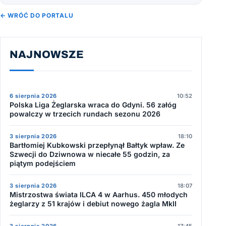
← WRÓĆ DO PORTALU
NAJNOWSZE
6 sierpnia 2026
10:52
Polska Liga Żeglarska wraca do Gdyni. 56 załóg
powalczy w trzecich rundach sezonu 2026
3 sierpnia 2026
18:10
Bartłomiej Kubkowski przepłynął Bałtyk wpław. Ze
Szwecji do Dziwnowa w niecałe 55 godzin, za
piątym podejściem
3 sierpnia 2026
18:07
Mistrzostwa świata ILCA 4 w Aarhus. 450 młodych
żeglarzy z 51 krajów i debiut nowego żagla MkII
3 sierpnia 2026
17:45