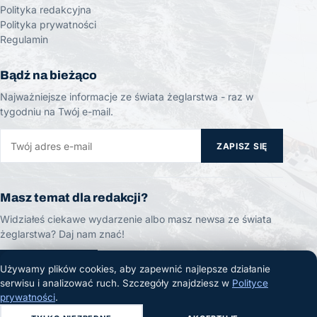
Polityka redakcyjna
Polityka prywatności
Regulamin
Bądź na bieżąco
Najważniejsze informacje ze świata żeglarstwa - raz w
tygodniu na Twój e-mail.
ZAPISZ SIĘ
Masz temat dla redakcji?
Widziałeś ciekawe wydarzenie albo masz newsa ze świata
żeglarstwa? Daj nam znać!
ZGŁOŚ TEMAT
Używamy plików cookies, aby zapewnić najlepsze działanie
serwisu i analizować ruch. Szczegóły znajdziesz w
Polityce
prywatności
.