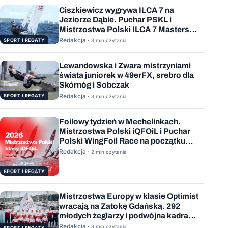
Ciszkiewicz wygrywa ILCA 7 na
Jeziorze Dąbie. Puchar PSKL i
Mistrzostwa Polski ILCA 7 Masters
rozstrzygnięte
Redakcja ·
SPORT I REGATY
3 min czytania
Lewandowska i Zwara mistrzyniami
świata juniorek w 49erFX, srebro dla
Skórnóg i Sobczak
Redakcja ·
SPORT I REGATY
3 min czytania
Foilowy tydzień w Mechelinkach.
Mistrzostwa Polski iQFOiL i Puchar
Polski WingFoil Race na początku
sierpnia
Redakcja ·
2 min czytania
SPORT I REGATY
Mistrzostwa Europy w klasie Optimist
wracają na Zatokę Gdańską. 292
młodych żeglarzy i podwójna kadra
Polski
Redakcja ·
3 min czytania
SPORT I REGATY