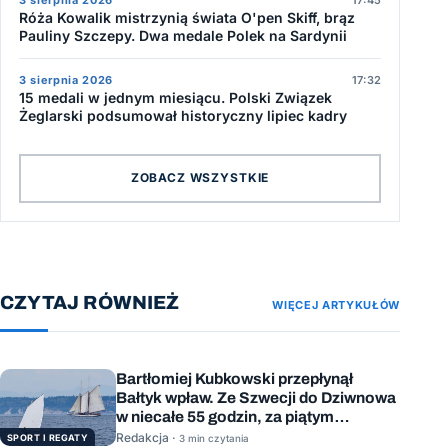
Róża Kowalik mistrzynią świata O'pen Skiff, brąz
Pauliny Szczepy. Dwa medale Polek na Sardynii
3 sierpnia 2026
17:32
15 medali w jednym miesiącu. Polski Związek
Żeglarski podsumował historyczny lipiec kadry
ZOBACZ WSZYSTKIE
CZYTAJ RÓWNIEŻ
WIĘCEJ ARTYKUŁÓW
Bartłomiej Kubkowski przepłynął
Bałtyk wpław. Ze Szwecji do Dziwnowa
w niecałe 55 godzin, za piątym
podejściem
Redakcja ·
SPORT I REGATY
3 min czytania