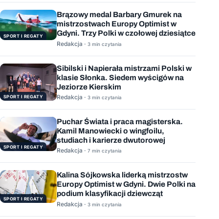
Brązowy medal Barbary Gmurek na
mistrzostwach Europy Optimist w
Gdyni. Trzy Polki w czołowej dziesiątce
SPORT I REGATY
Redakcja ·
3 min czytania
Sibilski i Napierała mistrzami Polski w
klasie Słonka. Siedem wyścigów na
Jeziorze Kierskim
Redakcja ·
SPORT I REGATY
3 min czytania
Puchar Świata i praca magisterska.
Kamil Manowiecki o wingfoilu,
studiach i karierze dwutorowej
SPORT I REGATY
Redakcja ·
7 min czytania
Kalina Sójkowska liderką mistrzostw
Europy Optimist w Gdyni. Dwie Polki na
podium klasyfikacji dziewcząt
SPORT I REGATY
Redakcja ·
3 min czytania