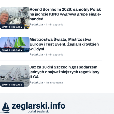
Round Bornholm 2026: samotny Polak
na jachcie KING wygrywa grupę single-
handed
Redakcja ·
4 min czytania
SPORT I REGATY
Mistrzostwa Świata, Mistrzostwa
Europy i Test Event. Żeglarski tydzień
w Gdyni
SPORT I REGATY
Redakcja ·
3 min czytania
Już za 10 dni Szczecin gospodarzem
jednych z najważniejszych regat klasy
ILCA
Redakcja ·
1 min czytania
SPORT I REGATY