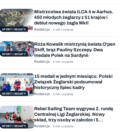
Mistrzostwa świata ILCA 4 w Aarhus.
450 młodych żeglarzy z 51 krajów i
debiut nowego żagla MkII
Redakcja ·
SPORT I REGATY
2 min czytania
Róża Kowalik mistrzynią świata O'pen
Skiff, brąz Pauliny Szczepy. Dwa
SPORT I REGATY
medale Polek na Sardynii
Redakcja ·
2 min czytania
15 medali w jednym miesiącu. Polski
Związek Żeglarski podsumował
historyczny lipiec kadry
Redakcja ·
SPORT I REGATY
3 min czytania
Rebel Sailing Team wygrywa 2. rundę
Centralnej Ligi Żeglarskiej. Nowy
skład, trzy osoby w załodze i 5
wygranych wyścigów
Redakcja ·
SPORT I REGATY
3 min czytania