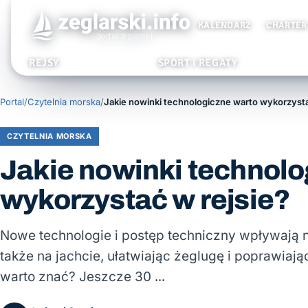
KALENDARZ
CHARTER
REJSY
SPORT I REGATY
Portal
/
Czytelnia morska
/
CZYTELNIA MORSKA
Jakie nowinki technolo
wykorzystać w rejsie?
Nowe technologie i postęp techniczny wpływają n
także na jachcie, ułatwiając żeglugę i poprawiaj
warto znać? Jeszcze 30 …