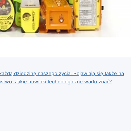
ażdą dziedzinę naszego życia. Pojawiają się także na
eństwo. Jakie nowinki technologiczne warto znać?