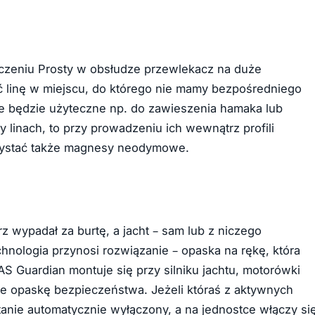
czeniu Prosty w obsłudze przewlekacz na duże
ć linę w miejscu, do którego nie mamy bezpośredniego
e będzie użyteczne np. do zawieszenia hamaka lub
y linach, to przy prowadzeniu ich wewnątrz profili
rzystać także magnesy neodymowe.
rz wypadał za burtę, a jacht – sam lub z niczego
hnologia przynosi rozwiązanie – opaska na rękę, która
AS Guardian montuje się przy silniku jachtu, motorówki
uje opaskę bezpieczeństwa. Jeżeli któraś z aktywnych
stanie automatycznie wyłączony, a na jednostce włączy si