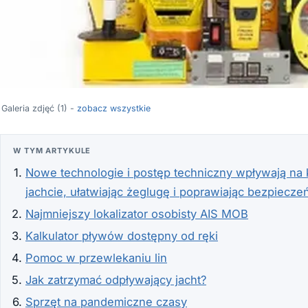
Galeria zdjęć (1) -
zobacz wszystkie
W TYM ARTYKULE
Nowe technologie i postęp techniczny wpływają na k
jachcie, ułatwiając żeglugę i poprawiając bezpiecz
Najmniejszy lokalizator osobisty AIS MOB
Kalkulator pływów dostępny od ręki
Pomoc w przewlekaniu lin
Jak zatrzymać odpływający jacht?
Sprzęt na pandemiczne czasy