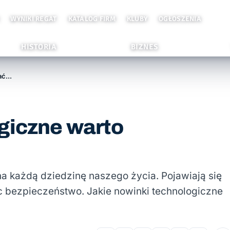
WYNIKI REGAT
KATALOG FIRM
KLUBY
OGŁOSZENIA
HISTORIA
BIZNES
Jakie nowinki technologiczne warto wykorzystać w rejsie?
giczne warto
a każdą dziedzinę naszego życia. Pojawiają się
ąc bezpieczeństwo. Jakie nowinki technologiczne