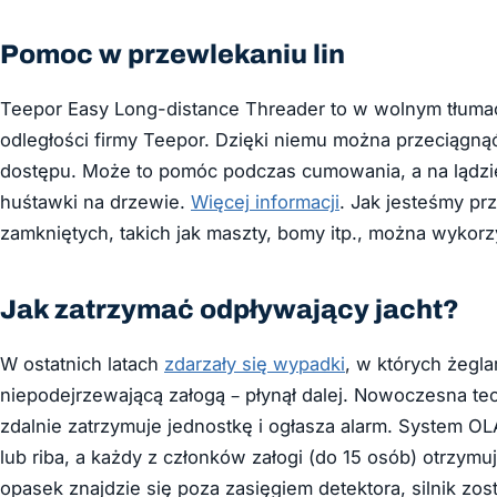
Pomoc w przewlekaniu lin
Teepor Easy Long-distance Threader to w wolnym tłuma
odległości firmy Teepor. Dzięki niemu można przeciągną
dostępu. Może to pomóc podczas cumowania, a na lądzi
huśtawki na drzewie.
Więcej informacji
. Jak jesteśmy prz
zamkniętych, takich jak maszty, bomy itp., można wyko
Jak zatrzymać odpływający jacht?
W ostatnich latach
zdarzały się wypadki
, w których żegla
niepodejrzewającą załogą – płynął dalej. Nowoczesna tec
zdalnie zatrzymuje jednostkę i ogłasza alarm. System OL
lub riba, a każdy z członków załogi (do 15 osób) otrzym
opasek znajdzie się poza zasięgiem detektora, silnik zo