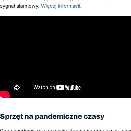
sygnał alarmowy.
Więcej informacji
.
Sprzęt na pandemiczne czasy
Choć pandemia na szczęście stopniowo odpuszcza, niew