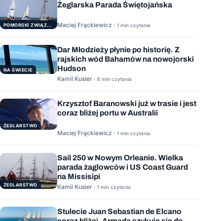
Żeglarska Parada Świętojańska
Maciej Frąckiewicz ·
POMORSKI ZWIĄZEK ŻEGLARSKI
1 min czytania
Dar Młodzieży płynie po historię. Z
rajskich wód Bahamów na nowojorski
Hudson
NA ŚWIECIE
Kamil Kusier ·
6 min czytania
Krzysztof Baranowski już w trasie i jest
coraz bliżej portu w Australii
ŻEGLARSTWO
Maciej Frąckiewicz ·
1 min czytania
Sail 250 w Nowym Orleanie. Wielka
parada żaglowców i US Coast Guard
na Missisipi
ŻEGLARSTWO
Kamil Kusier ·
1 min czytania
Stulecie Juan Sebastian de Elcano
coraz bliżej. Armada szykuje się do