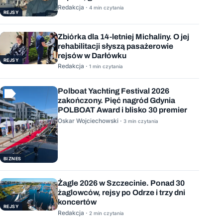
Mauritius
Redakcja ·
4 min czytania
REJSY
Zbiórka dla 14-letniej Michaliny. O jej
rehabilitacji słyszą pasażerowie
rejsów w Darłówku
REJSY
Redakcja ·
1 min czytania
Polboat Yachting Festival 2026
zakończony. Pięć nagród Gdynia
POLBOAT Award i blisko 30 premier
Oskar Wojciechowski ·
3 min czytania
BIZNES
Żagle 2026 w Szczecinie. Ponad 30
żaglowców, rejsy po Odrze i trzy dni
koncertów
REJSY
Redakcja ·
2 min czytania