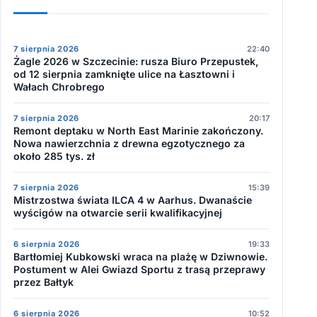
7 sierpnia 2026
22:40
Żagle 2026 w Szczecinie: rusza Biuro Przepustek,
od 12 sierpnia zamknięte ulice na Łasztowni i
Wałach Chrobrego
7 sierpnia 2026
20:17
Remont deptaku w North East Marinie zakończony.
Nowa nawierzchnia z drewna egzotycznego za
około 285 tys. zł
7 sierpnia 2026
15:39
Mistrzostwa świata ILCA 4 w Aarhus. Dwanaście
wyścigów na otwarcie serii kwalifikacyjnej
6 sierpnia 2026
19:33
Bartłomiej Kubkowski wraca na plażę w Dziwnowie.
Postument w Alei Gwiazd Sportu z trasą przeprawy
przez Bałtyk
6 sierpnia 2026
10:52