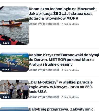
Kosmiczna technologia na Mazurach.
Jak aplikacja ŻEGLUJ! skraca czas
dotarcia ratowników MOPR
Oskar Wojciechowski ·
7 min czytania
REJSY
Kapitan Krzysztof Baranowski dopłynął
do Darwin. METEOR pokonał Morze
Arafura i trudne cieśniny
Oskar Wojciechowski ·
REJSY
3 min czytania
„Dar Młodzieży” w wielkiej paradzie
żaglowców w Nowym Jorku na 250-
lecie USA
Oskar Wojciechowski ·
REJSY
2 min czytania
Bałtyk się przegrzewa. Zakwity sinic