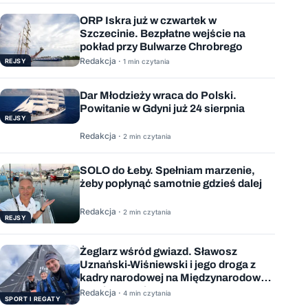
ORP Iskra już w czwartek w
Szczecinie. Bezpłatne wejście na
pokład przy Bulwarze Chrobrego
Redakcja ·
REJSY
1 min czytania
Dar Młodzieży wraca do Polski.
Powitanie w Gdyni już 24 sierpnia
REJSY
Redakcja ·
2 min czytania
SOLO do Łeby. Spełniam marzenie,
żeby popłynąć samotnie gdzieś dalej
Redakcja ·
2 min czytania
REJSY
Żeglarz wśród gwiazd. Sławosz
Uznański-Wiśniewski i jego droga z
kadry narodowej na Międzynarodową
Stację Kosmiczną
Redakcja ·
4 min czytania
SPORT I REGATY