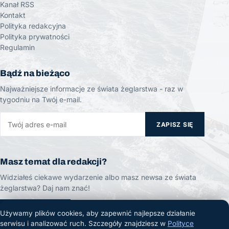
Kanał RSS
Kontakt
Polityka redakcyjna
Polityka prywatności
Regulamin
Bądź na bieżąco
Najważniejsze informacje ze świata żeglarstwa - raz w
tygodniu na Twój e-mail.
ZAPISZ SIĘ
Masz temat dla redakcji?
Widziałeś ciekawe wydarzenie albo masz newsa ze świata
żeglarstwa? Daj nam znać!
ZGŁOŚ TEMAT
Używamy plików cookies, aby zapewnić najlepsze działanie
serwisu i analizować ruch. Szczegóły znajdziesz w
Polityce