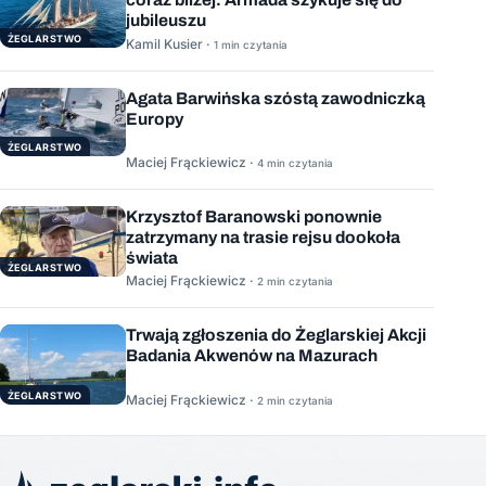
jubileuszu
ŻEGLARSTWO
Kamil Kusier ·
1 min czytania
Agata Barwińska szóstą zawodniczką
Europy
ŻEGLARSTWO
Maciej Frąckiewicz ·
4 min czytania
Krzysztof Baranowski ponownie
zatrzymany na trasie rejsu dookoła
świata
ŻEGLARSTWO
Maciej Frąckiewicz ·
2 min czytania
Trwają zgłoszenia do Żeglarskiej Akcji
Badania Akwenów na Mazurach
ŻEGLARSTWO
Maciej Frąckiewicz ·
2 min czytania