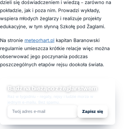
dzieli się doświadczeniem i wiedzą – zarówno na
pokładzie, jak i poza nim. Prowadzi wykłady,
wspiera młodych żeglarzy i realizuje projekty
edukacyjne, w tym słynną Szkołę pod Żaglami.
Na stronie
meteorhart.pl
kapitan Baranowski
regularnie umieszcza krótkie relacje więc można
obserwować jego poczynania podczas
poszczególnych etapów rejsu dookoła świata.
Bądź na bieżąco z żeglarstwem
Raz w tygodniu - regaty, rejsy i ludzie morza w
jednym e-mailu. Bez spamu.
Zapisz się