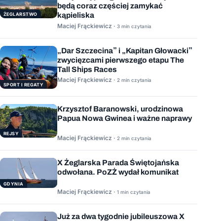
będą coraz częściej zamykać
kąpieliska
ŻEGLARSTWO
Maciej Frąckiewicz ·
3 min czytania
„Dar Szczecina” i „Kapitan Głowacki”
zwycięzcami pierwszego etapu The
Tall Ships Races
Maciej Frąckiewicz ·
2 min czytania
SPORT I REGATY
Krzysztof Baranowski, urodzinowa
Papua Nowa Gwinea i ważne naprawy
REJSY
Maciej Frąckiewicz ·
2 min czytania
X Żeglarska Parada Świętojańska
odwołana. PoZŻ wydał komunikat
GDYNIA
Maciej Frąckiewicz ·
1 min czytania
Już za dwa tygodnie jubileuszowa X