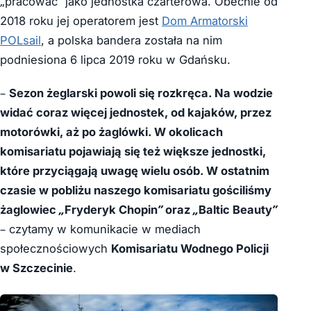
„pracować” jako jednostka czarterowa. Obecnie od
2018 roku jej operatorem jest
Dom Armatorski
POLsail
, a polska bandera została na nim
podniesiona 6 lipca 2019 roku w Gdańsku.
–
Sezon żeglarski powoli się rozkręca. Na wodzie
widać coraz więcej jednostek, od kajaków, przez
motorówki, aż po żaglówki. W okolicach
komisariatu pojawiają się też większe jednostki,
które przyciągają uwagę wielu osób. W ostatnim
czasie w pobliżu naszego komisariatu gościliśmy
żaglowiec „Fryderyk Chopin” oraz „Baltic Beauty”
– czytamy w komunikacie w mediach
społecznościowych
Komisariatu Wodnego Policji
w Szczecinie
.