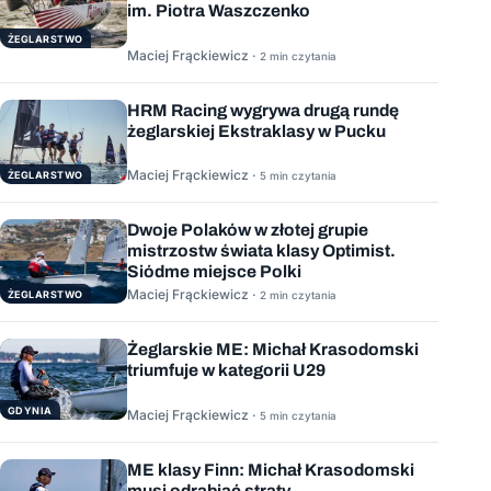
im. Piotra Waszczenko
ŻEGLARSTWO
Maciej Frąckiewicz ·
2 min czytania
HRM Racing wygrywa drugą rundę
żeglarskiej Ekstraklasy w Pucku
Maciej Frąckiewicz ·
ŻEGLARSTWO
5 min czytania
Dwoje Polaków w złotej grupie
mistrzostw świata klasy Optimist.
Siódme miejsce Polki
Maciej Frąckiewicz ·
ŻEGLARSTWO
2 min czytania
Żeglarskie ME: Michał Krasodomski
triumfuje w kategorii U29
GDYNIA
Maciej Frąckiewicz ·
5 min czytania
ME klasy Finn: Michał Krasodomski
musi odrabiać straty