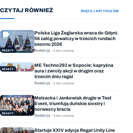
CZYTAJ RÓWNIEŻ
WIĘCEJ ARTYKUŁÓW
Polska Liga Żeglarska wraca do Gdyni.
56 załóg powalczy w trzecich rundach
sezonu 2026
Redakcja ·
REGATY
3 min czytania
ME Techno293 w Sopocie: kapryśna
REGATY
aura i zwroty akcji w drugim oraz
trzecim dniu regat
Redakcja ·
3 min czytania
Melzacka i Jankowiak drugie w Test
Event, triumfują duńskie siostry i
norwescy bracia
REGATY
Redakcja ·
3 min czytania
Startuje XXIV edycja Regat Unity Line