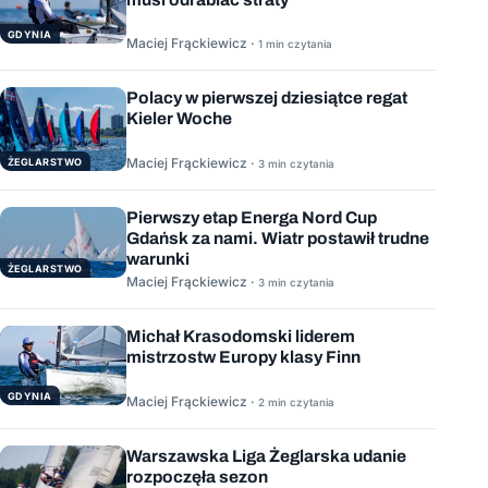
GDYNIA
Maciej Frąckiewicz ·
1 min czytania
Polacy w pierwszej dziesiątce regat
Kieler Woche
Maciej Frąckiewicz ·
ŻEGLARSTWO
3 min czytania
Pierwszy etap Energa Nord Cup
Gdańsk za nami. Wiatr postawił trudne
warunki
ŻEGLARSTWO
Maciej Frąckiewicz ·
3 min czytania
Michał Krasodomski liderem
mistrzostw Europy klasy Finn
GDYNIA
Maciej Frąckiewicz ·
2 min czytania
Warszawska Liga Żeglarska udanie
rozpoczęła sezon