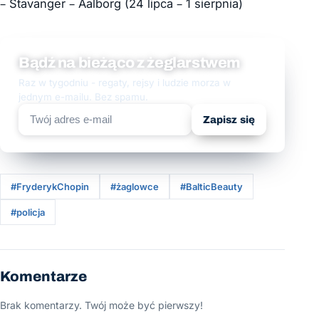
– Stavanger – Aalborg (24 lipca – 1 sierpnia)
Bądź na bieżąco z żeglarstwem
Raz w tygodniu - regaty, rejsy i ludzie morza w
jednym e-mailu. Bez spamu.
Zapisz się
#FryderykChopin
#żaglowce
#BalticBeauty
#policja
Komentarze
Brak komentarzy. Twój może być pierwszy!