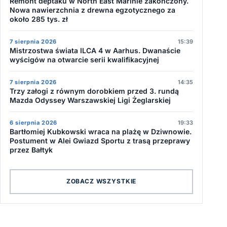
Remont deptaku w North East Marinie zakończony.
Nowa nawierzchnia z drewna egzotycznego za
około 285 tys. zł
7 sierpnia 2026
15:39
Mistrzostwa świata ILCA 4 w Aarhus. Dwanaście
wyścigów na otwarcie serii kwalifikacyjnej
7 sierpnia 2026
14:35
Trzy załogi z równym dorobkiem przed 3. rundą
Mazda Odyssey Warszawskiej Ligi Żeglarskiej
6 sierpnia 2026
19:33
Bartłomiej Kubkowski wraca na plażę w Dziwnowie.
Postument w Alei Gwiazd Sportu z trasą przeprawy
przez Bałtyk
ZOBACZ WSZYSTKIE