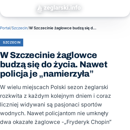
Portal
/
Szczecin
/
W Szczecinie żaglowce budzą się do życia. Nawet policja je „namierzyła”
SZCZECIN
W Szczecinie żaglowce
budzą się do życia. Nawet
policja je „namierzyła”
W wielu miejscach Polski sezon żeglarski
rozkwita z każdym kolejnym dniem i coraz
liczniej widywani są pasjonaci sportów
wodnych. Nawet policjantom nie umknęły
dwa okazałe żaglowce -„Fryderyk Chopin”