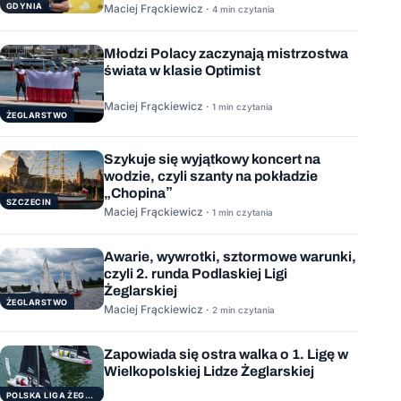
GDYNIA
Maciej Frąckiewicz ·
4 min czytania
Młodzi Polacy zaczynają mistrzostwa
świata w klasie Optimist
Maciej Frąckiewicz ·
1 min czytania
ŻEGLARSTWO
Szykuje się wyjątkowy koncert na
wodzie, czyli szanty na pokładzie
„Chopina”
SZCZECIN
Maciej Frąckiewicz ·
1 min czytania
Awarie, wywrotki, sztormowe warunki,
czyli 2. runda Podlaskiej Ligi
Żeglarskiej
ŻEGLARSTWO
Maciej Frąckiewicz ·
2 min czytania
Zapowiada się ostra walka o 1. Ligę w
Wielkopolskiej Lidze Żeglarskiej
POLSKA LIGA ŻEGLARSKA