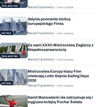
ŻEGLARSTWO
Maciej Frąckiewicz ·
3 min czytania
Gdynia ponownie stolicą
europejskiego Finna
Maciej Frąckiewicz ·
GDYNIA
3 min czytania
Za nami XXXII Mistrzostwa Żeglarzy z
Niepełnosprawnością
ŻEGLARSTWO
Maciej Frąckiewicz ·
2 min czytania
Mistrzostwa Europy klasy Finn
otwierają Lotto Gdynia Sailing Days
2026
GDYNIA
Maciej Frąckiewicz ·
3 min czytania
Kamil Manowiecki nie zatrzymuje się i
wygrywa kolejny Puchar Świata