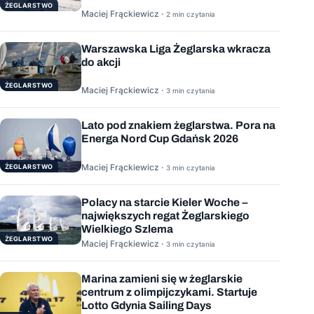
ŻEGLARSTWO
Maciej Frąckiewicz ·
2 min czytania
Warszawska Liga Żeglarska wkracza
do akcji
ŻEGLARSTWO
Maciej Frąckiewicz ·
3 min czytania
Lato pod znakiem żeglarstwa. Pora na
Energa Nord Cup Gdańsk 2026
Maciej Frąckiewicz ·
ŻEGLARSTWO
3 min czytania
Polacy na starcie Kieler Woche –
największych regat Żeglarskiego
Wielkiego Szlema
ŻEGLARSTWO
Maciej Frąckiewicz ·
3 min czytania
Marina zamieni się w żeglarskie
centrum z olimpijczykami. Startuje
Lotto Gdynia Sailing Days