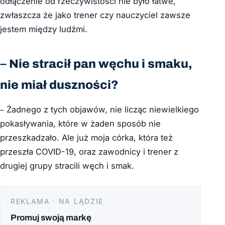
odłączenie od rzeczywistości nie było łatwe,
zwłaszcza że jako trener czy nauczyciel zawsze
jestem między ludźmi.
– Nie stracił pan węchu i smaku,
nie miał duszności?
– Żadnego z tych objawów, nie licząc niewielkiego
pokasływania, które w żaden sposób nie
przeszkadzało. Ale już moja córka, która też
przeszła COVID-19, oraz zawodnicy i trener z
drugiej grupy stracili węch i smak.
REKLAMA · NA LĄDZIE
Promuj swoją markę