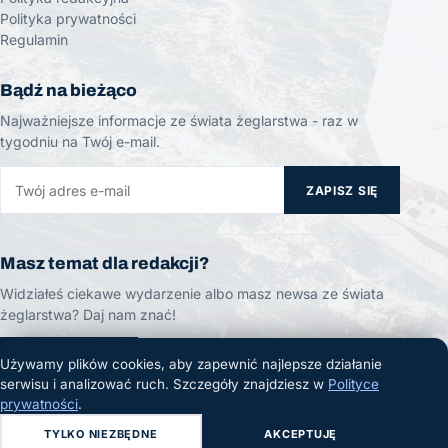
Polityka prywatności
Regulamin
Bądź na bieżąco
Najważniejsze informacje ze świata żeglarstwa - raz w
tygodniu na Twój e-mail.
ZAPISZ SIĘ
Masz temat dla redakcji?
Widziałeś ciekawe wydarzenie albo masz newsa ze świata
żeglarstwa? Daj nam znać!
ZGŁOŚ TEMAT
Używamy plików cookies, aby zapewnić najlepsze działanie
serwisu i analizować ruch. Szczegóły znajdziesz w
Polityce
prywatności
.
TYLKO NIEZBĘDNE
AKCEPTUJĘ
© 2026 Żeglarski.info. Wszelkie prawa zastrzeżone.