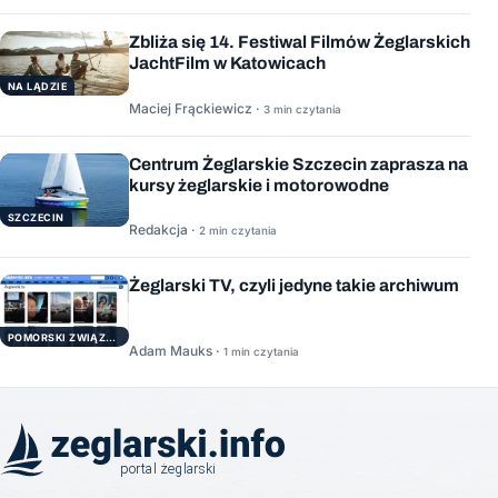
Zbliża się 14. Festiwal Filmów Żeglarskich
JachtFilm w Katowicach
NA LĄDZIE
Maciej Frąckiewicz ·
3 min czytania
Centrum Żeglarskie Szczecin zaprasza na
kursy żeglarskie i motorowodne
SZCZECIN
Redakcja ·
2 min czytania
Żeglarski TV, czyli jedyne takie archiwum
POMORSKI ZWIĄZEK ŻEGLARSKI
Adam Mauks ·
1 min czytania