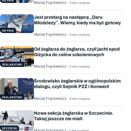
GDYNIA
Maciej Frąckiewicz ·
3 min czytania
Jest przetarg na następcę „Daru
Młodzieży”. Wiemy, kiedy ma być gotowy
GDYNIA
Maciej Frąckiewicz ·
4 min czytania
Od żeglarza do żeglarza, czyli jacht spod
Giżycka do celów szkoleniowych
ŻEGLARSTWO
Maciej Frąckiewicz ·
2 min czytania
Środowisko żeglarskie w ogólnopolskim
dialogu, czyli Sejmik PZŻ i Konwent
ŻEGLARSTWO
Maciej Frąckiewicz ·
4 min czytania
Nowa sekcja żeglarska w Szczecinie.
Takiej jeszcze nie mieli
SZCZECIN
Maciej Frąckiewicz ·
1 min czytania