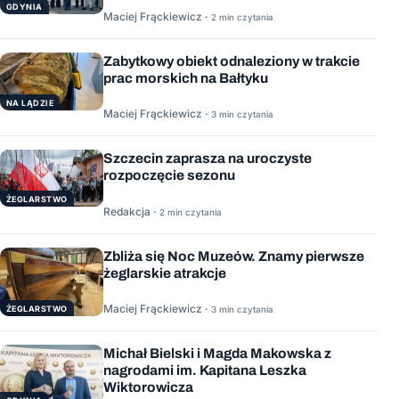
GDYNIA
Maciej Frąckiewicz ·
2 min czytania
Zabytkowy obiekt odnaleziony w trakcie
prac morskich na Bałtyku
NA LĄDZIE
Maciej Frąckiewicz ·
3 min czytania
Szczecin zaprasza na uroczyste
rozpoczęcie sezonu
ŻEGLARSTWO
Redakcja ·
2 min czytania
Zbliża się Noc Muzeów. Znamy pierwsze
żeglarskie atrakcje
Maciej Frąckiewicz ·
ŻEGLARSTWO
3 min czytania
Michał Bielski i Magda Makowska z
nagrodami im. Kapitana Leszka
Wiktorowicza