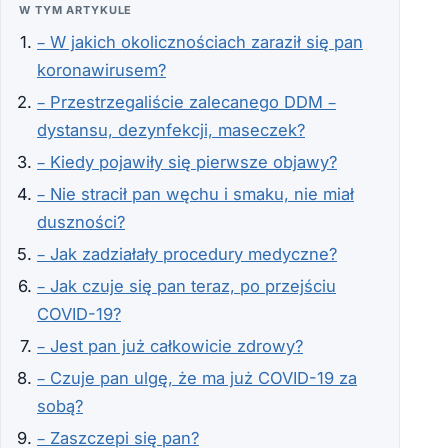
W TYM ARTYKULE
– W jakich okolicznościach zaraził się pan
koronawirusem?
– Przestrzegaliście zalecanego DDM –
dystansu, dezynfekcji, maseczek?
– Kiedy pojawiły się pierwsze objawy?
– Nie stracił pan węchu i smaku, nie miał
duszności?
– Jak zadziałały procedury medyczne?
– Jak czuje się pan teraz, po przejściu
COVID-19?
– Jest pan już całkowicie zdrowy?
– Czuje pan ulgę, że ma już COVID-19 za
sobą?
– Zaszczepi się pan?