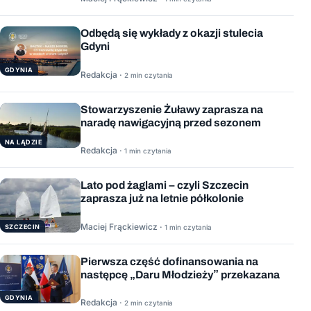
Odbędą się wykłady z okazji stulecia
Gdyni
GDYNIA
Redakcja ·
2 min czytania
Stowarzyszenie Żuławy zaprasza na
naradę nawigacyjną przed sezonem
NA LĄDZIE
Redakcja ·
1 min czytania
Lato pod żaglami – czyli Szczecin
zaprasza już na letnie półkolonie
Maciej Frąckiewicz ·
1 min czytania
SZCZECIN
Pierwsza część dofinansowania na
następcę „Daru Młodzieży” przekazana
GDYNIA
Redakcja ·
2 min czytania