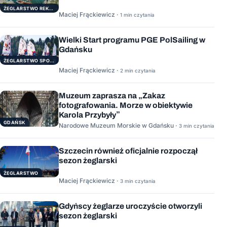
ŻEGLARSTWO REKERACYJNE
Maciej Frąckiewicz ·
1 min czytania
Wielki Start programu PGE PolSailing w
Gdańsku
ŻEGLARSTWO SPORTOWE
Maciej Frąckiewicz ·
2 min czytania
Muzeum zaprasza na „Zakaz
fotografowania. Morze w obiektywie
Karola Przybyły”
GDAŃSK
Narodowe Muzeum Morskie w Gdańsku ·
3 min czytania
Szczecin również oficjalnie rozpoczął
sezon żeglarski
ŻEGLARSTWO
Maciej Frąckiewicz ·
3 min czytania
Gdyńscy żeglarze uroczyście otworzyli
sezon żeglarski