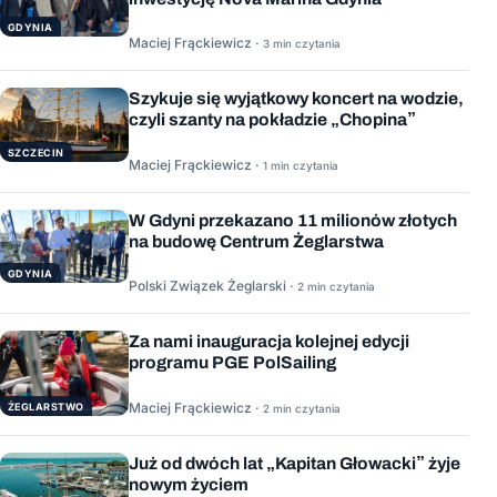
GDYNIA
Maciej Frąckiewicz ·
3 min czytania
Szykuje się wyjątkowy koncert na wodzie,
czyli szanty na pokładzie „Chopina”
SZCZECIN
Maciej Frąckiewicz ·
1 min czytania
W Gdyni przekazano 11 milionów złotych
na budowę Centrum Żeglarstwa
GDYNIA
Polski Związek Żeglarski ·
2 min czytania
Za nami inauguracja kolejnej edycji
programu PGE PolSailing
Maciej Frąckiewicz ·
ŻEGLARSTWO
2 min czytania
Już od dwóch lat „Kapitan Głowacki” żyje
nowym życiem