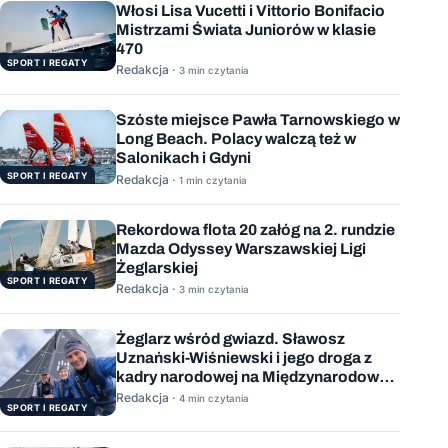
Włosi Lisa Vucetti i Vittorio Bonifacio
Mistrzami Świata Juniorów w klasie
470
SPORT I REGATY
Redakcja ·
3 min czytania
Szóste miejsce Pawła Tarnowskiego w
Long Beach. Polacy walczą też w
Salonikach i Gdyni
SPORT I REGATY
Redakcja ·
1 min czytania
Rekordowa flota 20 załóg na 2. rundzie
Mazda Odyssey Warszawskiej Ligi
Żeglarskiej
SPORT I REGATY
Redakcja ·
3 min czytania
Żeglarz wśród gwiazd. Sławosz
Uznański-Wiśniewski i jego droga z
kadry narodowej na Międzynarodową
Stację Kosmiczną
Redakcja ·
4 min czytania
SPORT I REGATY