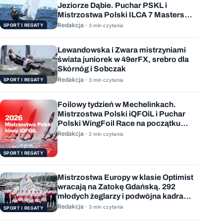
Jeziorze Dąbie. Puchar PSKL i
Mistrzostwa Polski ILCA 7 Masters
rozstrzygnięte
Redakcja ·
SPORT I REGATY
3 min czytania
Lewandowska i Zwara mistrzyniami
świata juniorek w 49erFX, srebro dla
Skórnóg i Sobczak
Redakcja ·
SPORT I REGATY
3 min czytania
Foilowy tydzień w Mechelinkach.
Mistrzostwa Polski iQFOiL i Puchar
Polski WingFoil Race na początku
sierpnia
Redakcja ·
2 min czytania
SPORT I REGATY
Mistrzostwa Europy w klasie Optimist
wracają na Zatokę Gdańską. 292
młodych żeglarzy i podwójna kadra
Polski
Redakcja ·
3 min czytania
SPORT I REGATY