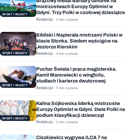
Brązowy medal Barbary Gmurek na
mistrzostwach Europy Optimist w
Gdyni. Trzy Polki w czołowej dziesiątce
SPORT I REGATY
Redakcja ·
3 min czytania
Sibilski i Napierała mistrzami Polski w
klasie Słonka. Siedem wyścigów na
Jeziorze Kierskim
Redakcja ·
SPORT I REGATY
3 min czytania
Puchar Świata i praca magisterska.
Kamil Manowiecki o wingfoilu,
studiach i karierze dwutorowej
SPORT I REGATY
Redakcja ·
7 min czytania
Kalina Sójkowska liderką mistrzostw
Europy Optimist w Gdyni. Dwie Polki na
podium klasyfikacji dziewcząt
SPORT I REGATY
Redakcja ·
3 min czytania
Ciszkiewicz wygrywa ILCA 7 na