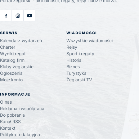
Portal żeglarski - aktualności, regaty, rejsy i ludzie morza.
SERWIS
WIADOMOŚCI
Kalendarz wydarzeń
Wszystkie wiadomości
Charter
Rejsy
Wyniki regat
Sport i regaty
Katalog firm
Historia
Kluby żeglarskie
Biznes
Ogłoszenia
Turystyka
Moje konto
Żeglarski.TV
INFORMACJE
O nas
Reklama i współpraca
Do pobrania
Kanał RSS
Kontakt
Polityka redakcyjna