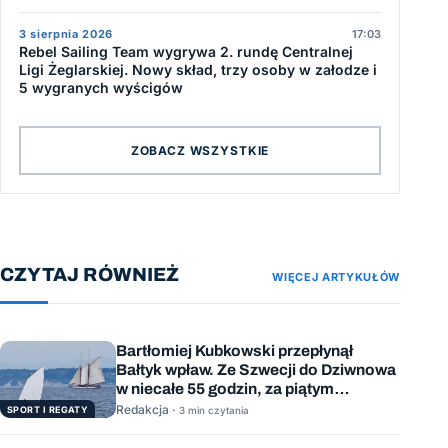
3 sierpnia 2026
17:03
Rebel Sailing Team wygrywa 2. rundę Centralnej
Ligi Żeglarskiej. Nowy skład, trzy osoby w załodze i
5 wygranych wyścigów
ZOBACZ WSZYSTKIE
CZYTAJ RÓWNIEŻ
WIĘCEJ ARTYKUŁÓW
Bartłomiej Kubkowski przepłynął
Bałtyk wpław. Ze Szwecji do Dziwnowa
w niecałe 55 godzin, za piątym
podejściem
Redakcja ·
SPORT I REGATY
3 min czytania