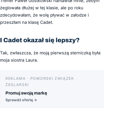
Trener Paweł Gostkowski namawiał mnie, żebym
żeglowała dłużej w tej klasie, ale po roku
zdecydowałam, że wolę pływać w załodze i
przeszłam na klasę Cadet.
I Cadet okazał się lepszy?
Tak, zwłaszcza, że moją pierwszą sterniczką była
moja siostra Laura.
REKLAMA · POMORSKI ZWIĄZEK
ŻEGLARSKI
Promuj swoją markę
Sprawdź ofertę
→