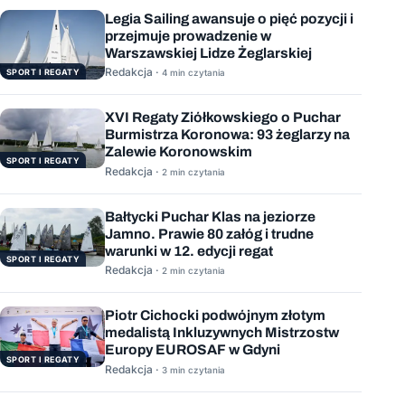
Legia Sailing awansuje o pięć pozycji i
przejmuje prowadzenie w
Warszawskiej Lidze Żeglarskiej
Redakcja ·
SPORT I REGATY
4 min czytania
XVI Regaty Ziółkowskiego o Puchar
Burmistrza Koronowa: 93 żeglarzy na
Zalewie Koronowskim
SPORT I REGATY
Redakcja ·
2 min czytania
Bałtycki Puchar Klas na jeziorze
Jamno. Prawie 80 załóg i trudne
warunki w 12. edycji regat
SPORT I REGATY
Redakcja ·
2 min czytania
Piotr Cichocki podwójnym złotym
medalistą Inkluzywnych Mistrzostw
Europy EUROSAF w Gdyni
SPORT I REGATY
Redakcja ·
3 min czytania