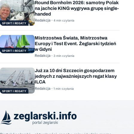
Round Bornholm 2026: samotny Polak
na jachcie KING wygrywa grupę single-
handed
Redakcja ·
4 min czytania
SPORT I REGATY
Mistrzostwa Świata, Mistrzostwa
Europy i Test Event. Żeglarski tydzień
w Gdyni
SPORT I REGATY
Redakcja ·
3 min czytania
Już za 10 dni Szczecin gospodarzem
jednych z najważniejszych regat klasy
ILCA
Redakcja ·
1 min czytania
SPORT I REGATY