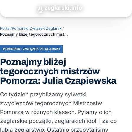
Portal
/
Pomorski Związek Żeglarski
/
Poznajmy bliżej tegorocznych mistrzów Pomorza: Julia Czapiewska
POMORSKI ZWIĄZEK ŻEGLARSKI
Poznajmy bliżej
tegorocznych mistrzów
Pomorza: Julia Czapiewska
Co tydzień przybliżamy sylwetki
zwycięzców tegorocznych Mistrzostw
Pomorza w różnych klasach. Pytamy o ich
żeglarskie początki, żeglarskich idoli i za co
lubią żeglarstwo. Ostatnio przepytaliśmy