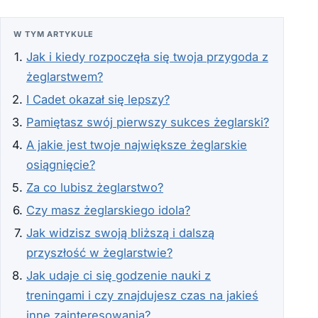
W TYM ARTYKULE
Jak i kiedy rozpoczęła się twoja przygoda z
żeglarstwem?
I Cadet okazał się lepszy?
Pamiętasz swój pierwszy sukces żeglarski?
A jakie jest twoje największe żeglarskie
osiągnięcie?
Za co lubisz żeglarstwo?
Czy masz żeglarskiego idola?
Jak widzisz swoją bliższą i dalszą
przyszłość w żeglarstwie?
Jak udaje ci się godzenie nauki z
treningami i czy znajdujesz czas na jakieś
inne zainteresowania?