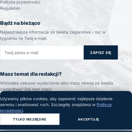
Polityka prywatności
Regulamin
Bądź na bieżąco
Najważniejsze informacje ze świata żeglarstwa - raz w
tygodniu na Twój e-mail.
ZAPISZ SIĘ
Masz temat dla redakcji?
Widziałeś ciekawe wydarzenie albo masz newsa ze świata
żeglarstwa? Daj nam znać!
Używamy plików cookies, aby zapewnić najlepsze działanie
ZGŁOŚ TEMAT
serwisu i analizować ruch. Szczegóły znajdziesz w
Polityce
prywatności
.
TYLKO NIEZBĘDNE
AKCEPTUJĘ
© 2026 Żeglarski.info. Wszelkie prawa zastrzeżone.