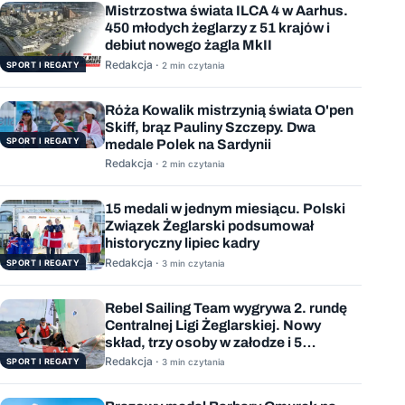
Mistrzostwa świata ILCA 4 w Aarhus.
450 młodych żeglarzy z 51 krajów i
debiut nowego żagla MkII
Redakcja ·
SPORT I REGATY
2 min czytania
Róża Kowalik mistrzynią świata O'pen
Skiff, brąz Pauliny Szczepy. Dwa
SPORT I REGATY
medale Polek na Sardynii
Redakcja ·
2 min czytania
15 medali w jednym miesiącu. Polski
Związek Żeglarski podsumował
historyczny lipiec kadry
Redakcja ·
SPORT I REGATY
3 min czytania
Rebel Sailing Team wygrywa 2. rundę
Centralnej Ligi Żeglarskiej. Nowy
skład, trzy osoby w załodze i 5
wygranych wyścigów
Redakcja ·
SPORT I REGATY
3 min czytania