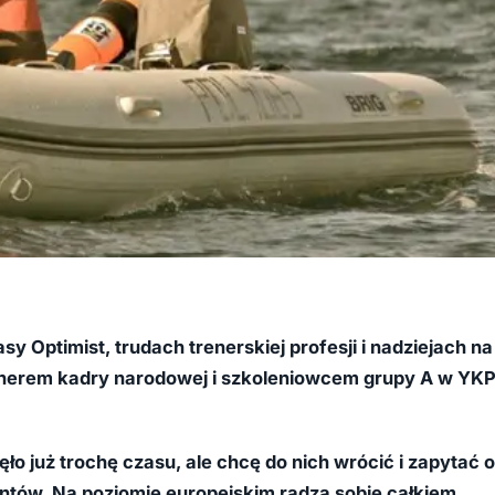
 Optimist, trudach trenerskiej profesji i nadziejach na
nerem kadry narodowej i szkoleniowcem grupy A w YK
o już trochę czasu, ale chcę do nich wrócić i zapytać o
tów. Na poziomie europejskim radzą sobie całkiem