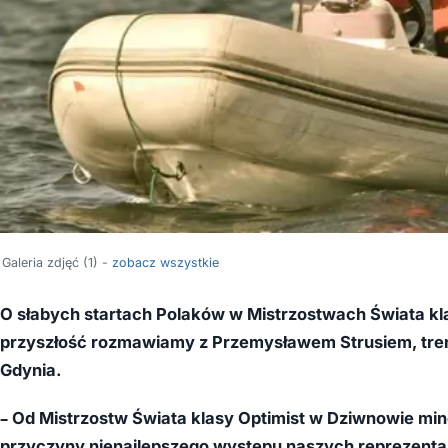
Galeria zdjęć (1) -
zobacz wszystkie
O słabych startach Polaków w Mistrzostwach Świata klasy
przyszłość rozmawiamy z Przemysławem Strusiem, tre
Gdynia.
– Od Mistrzostw Świata klasy Optimist w Dziwnowie minęł
przyczyny nienajlepszego występu naszych reprezentan