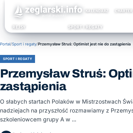
KALENDARZ
CHARTER
REJSY
SPORT I REGATY
Portal
/
Sport i regaty
/
Przemysław Struś: Optimist jest nie do zastąpienia
SPORT I REGATY
Przemysław Struś: Optim
zastąpienia
O słabych startach Polaków w Mistrzostwach Świata
nadziejach na przyszłość rozmawiamy z Przemys
szkoleniowcem grupy A w …