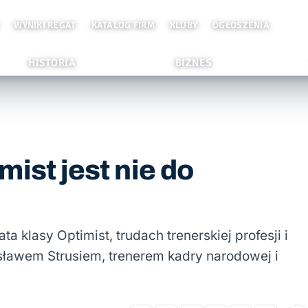
WYNIKI REGAT
KATALOG FIRM
KLUBY
OGŁOSZENIA
HISTORIA
BIZNES
ist jest nie do
 klasy Optimist, trudach trenerskiej profesji i
ławem Strusiem, trenerem kadry narodowej i