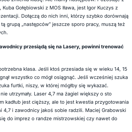
, Kuba Gołębiowski z
MOS Iława
, jest Igor Kuczys z
entacji. Dołączą do nich inni, którzy szybko dorównają
 tą grupą „następców” jeszcze sporo pracy, muszą też
ych.
wodnicy przesiądą się na Lasery, powinni trenować
otrzebna klasa. Jeśli ktoś przesiada się w wieku 14, 15
siągnął wszystko co mógł osiągnąć. Jeśli wcześniej szuka
uka furtki, niszy, w której mógłby się wykazać.
ę nie utrzymały. Laser 4,7 ma żagiel większy o sto
kadłub jest cięższy, ale to jest kwestia przygotowania
ni 4,7 i zawodnicy jakoś sobie radzili. Maciej Grabowski
ię do imprez o randze mistrzowskiej czy nawet do