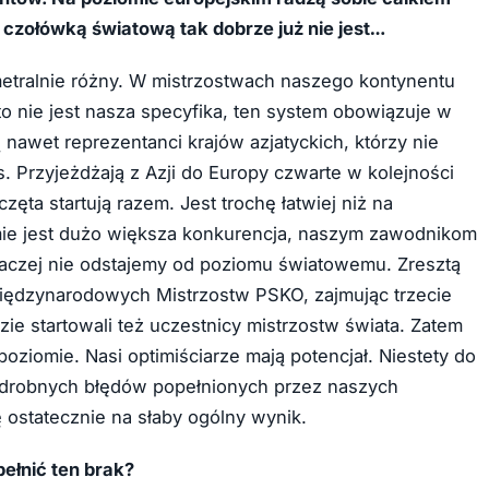
 czołówką światową tak dobrze już nie jest…
ametralnie różny. W mistrzostwach naszego kontynentu
 to nie jest nasza specyfika, ten system obowiązuje w
 nawet reprezentanci krajów azjatyckich, którzy nie
s. Przyjeżdżają z Azji do Europy czwarte w kolejności
ęta startują razem. Jest trochę łatwiej niż na
ie jest dużo większa konkurencja, naszym zawodnikom
raczej nie odstajemy od poziomu światowemu. Zresztą
iędzynarodowych Mistrzostw PSKO, zajmując trzecie
ie startowali też uczestnicy mistrzostw świata. Zatem
oziomie. Nasi optimiściarze mają potencjał. Niestety do
ę drobnych błędów popełnionych przez naszych
 ostatecznie na słaby ogólny wynik.
pełnić ten brak?