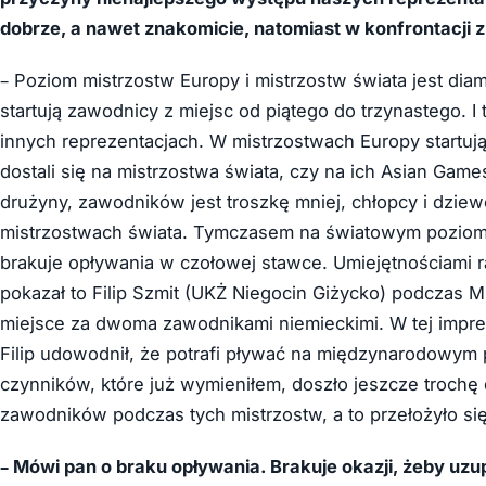
dobrze, a nawet znakomicie, natomiast w konfrontacji z
– Poziom mistrzostw Europy i mistrzostw świata jest di
startują zawodnicy z miejsc od piątego do trzynastego. I
innych reprezentacjach. W mistrzostwach Europy startują
dostali się na mistrzostwa świata, czy na ich Asian Game
drużyny, zawodników jest troszkę mniej, chłopcy i dziewcz
mistrzostwach świata. Tymczasem na światowym poziom
brakuje opływania w czołowej stawce. Umiejętnościami 
pokazał to Filip Szmit (
UKŻ Niegocin Giżycko
) podczas M
miejsce za dwoma zawodnikami niemieckimi. W tej imprez
Filip udowodnił, że potrafi pływać na międzynarodowym p
czynników, które już wymieniłem, doszło jeszcze troch
zawodników podczas tych mistrzostw, a to przełożyło się
– Mówi pan o braku opływania. Brakuje okazji, żeby uzu