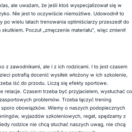
las, ale uważam, że jeśli ktoś wyspecjalizował się w
zyko. Nie jest to oczywiście niemożliwe. Udowodnił to
y po wielu latach trenowania optimiściarzy przeszedł do
m skutkiem. Poczuł „zmęczenie materiału”, więc zmienił
o z zawodnikami, ale i z ich rodzicami. I to jest czasem
zieci potrafią docenić wysiłek włożony w ich szkolenie,
rzeba iść do przodu. Liczą się efekty sportowe.
re relacje. Czasem trzeba być przyjacielem, wysłuchać co
zasportowych problemów. Trzeba łączyć trening
zą sporo obowiązków. Wiemy o naszych podopiecznych
 treningów, wyjazdów szkoleniowych, regat, spędzamy z
 kiedy rodzice nie chcą słuchać naszych uwag, nie chcą