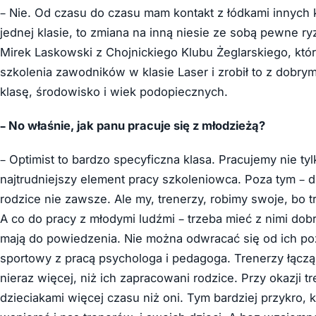
– Nie. Od czasu do czasu mam kontakt z łódkami innych k
jednej klasie, to zmiana na inną niesie ze sobą pewne ry
Mirek Laskowski z Chojnickiego Klubu Żeglarskiego, któr
szkolenia zawodników w klasie Laser i zrobił to z dobry
klasę, środowisko i wiek podopiecznych.
– No właśnie, jak panu pracuje się z młodzieżą?
– Optimist to bardzo specyficzna klasa. Pracujemy nie tylk
najtrudniejszy element pracy szkoleniowca. Poza tym – d
rodzice nie zawsze. Ale my, trenerzy, robimy swoje, bo t
A co do pracy z młodymi ludźmi – trzeba mieć z nimi dob
mają do powiedzenia. Nie można odwracać się od ich po
sportowy z pracą psychologa i pedagoga. Trenerzy łąc
nieraz więcej, niż ich zapracowani rodzice. Przy okazji
dzieciakami więcej czasu niż oni. Tym bardziej przykro,