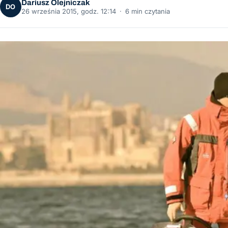
Dariusz Olejniczak
DO
26 września 2015, godz. 12:14
·
6 min czytania