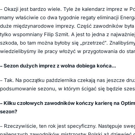
– Okazji jest bardzo wiele. Tyle że kalendarz imprez w P
mamy właściwie co dwa tygodnie regaty eliminacji Energ
duże międzynarodowe imprezy. Część zawodników była w
tylko wspomniany Filip Szmit. A jest to jedna z najważni
szkoda, bo tam można byłoby się „przetrzeć”. Znalibyśm
wiedzielibyśmy ile pracy włożyć w przygotowania do sta
– Sezon dużych imprez z wolna dobiega końca…
– Tak. Na początku października czekają nas jeszcze dr
podsumowanie sezonu, w którym ścigać się będzie szesn
– Kilku czołowych zawodników kończy karierę na Optim
sezon?
– Rzeczywiście, ten rok jest specyficzny. Następuje swe
najlepszych zawodników mistrzostw Polski aż dziewięć 