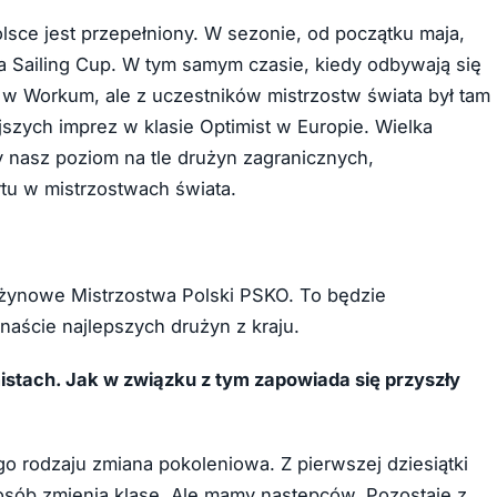
olsce jest przepełniony. W sezonie, od początku maja,
a Sailing Cup. W tym samym czasie, kiedy odbywają się
 Workum, ale z uczestników mistrzostw świata był tam
ejszych imprez w klasie Optimist w Europie. Wielka
y nasz poziom na tle drużyn zagranicznych,
rtu w mistrzostwach świata.
użynowe Mistrzostwa Polski PSKO. To będzie
aście najlepszych drużyn z kraju.
istach. Jak w związku z tym zapowiada się przyszły
go rodzaju zmiana pokoleniowa. Z pierwszej dziesiątki
osób zmienia klasę. Ale mamy następców. Pozostaje z