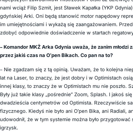
nami wciąż Filip Szmit, jest Sławek Kapałka (
YKP Gdynia)
gdyńskiej Arki. Oni będą stanowić motor napędowy reprez
im umiejętnościami i wykażą się zaangażowaniem. Przed
zdobyć odpowiednie doświadczenie w startach regatow
– Komandor MKŻ Arka Gdynia uważa, że zanim młodzi za
przez jakiś czas na O’pen Bikach. Co pan na to?
– Nie zgadzam się z tą opinią. Uważam, że to kolejna niep
lat na Laser, to znaczy, że jest dobry i w Optimistach o
innej klasy, to znaczy że w Optimistach mu nie poszło. Sz
Były już takie klasy „pośrednie” Zoom, Splash. I jakoś si
dwadzieścia centymetrów od Optimista. Rzeczywiście sam 
fizycznego. Kiedyś nie było ani O’pen Bika, ani Radiali, a
udowodnił, że w tym systemie można było przygotować s
igrzysk.