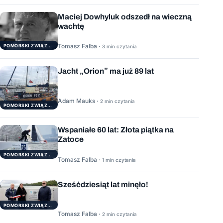
Maciej Dowhyluk odszedł na wieczną
wachtę
Tomasz Falba ·
POMORSKI ZWIĄZEK ŻEGLARSKI
3 min czytania
Jacht „Orion” ma już 89 lat
Adam Mauks ·
2 min czytania
POMORSKI ZWIĄZEK ŻEGLARSKI
Wspaniałe 60 lat: Złota piątka na
Zatoce
POMORSKI ZWIĄZEK ŻEGLARSKI
Tomasz Falba ·
1 min czytania
Sześćdziesiąt lat minęło!
POMORSKI ZWIĄZEK ŻEGLARSKI
Tomasz Falba ·
2 min czytania