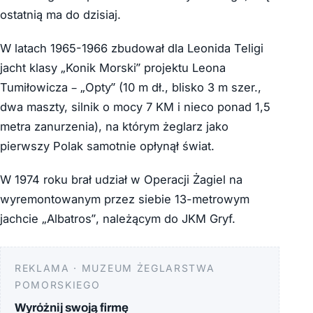
ostatnią ma do dzisiaj.
W latach 1965-1966 zbudował dla Leonida Teligi
jacht klasy „Konik Morski” projektu Leona
Tumiłowicza – „Opty” (10 m dł., blisko 3 m szer.,
dwa maszty, silnik o mocy 7 KM i nieco ponad 1,5
metra zanurzenia), na którym żeglarz jako
pierwszy Polak samotnie opłynął świat.
W 1974 roku brał udział w Operacji Żagiel na
wyremontowanym przez siebie 13-metrowym
jachcie „Albatros”, należącym do JKM Gryf.
REKLAMA · MUZEUM ŻEGLARSTWA
POMORSKIEGO
Wyróżnij swoją firmę