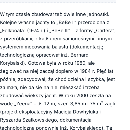
W tym czasie zbudował też dwie inne jednostki.
Kolejne własne jachty to „BeBe II” przerobiona z
„Folkboata” (1974 r.) i „BeBe III” – z formy „Cartera”,
z przeróbkami, z kadłubem samonośnymi i innym
systemem mocowania balastu (dokumentację
technologiczną opracował inż. Bernard
Korybalski). Gotowa była w roku 1980, ale
żeglować na niej zaczął dopiero w 1984 r. Pięć lat
później zdecydował, że choć dzielna i szybka, jest
za mała, nie da się na niej mieszkać i trzeba
zbudować większy jacht. W roku 2000 zeszła na
wodę „Zeena” – dł. 12 m, szer. 3,85 m i 75 m² żagli
(projekt eksploatacyjny Macieja Dowhyluka i
Ryszarda Szatkowskiego, dokumentacja
technologiczna ponownie inż. Korybalskiego). Tę