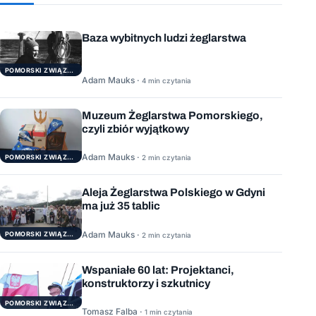
Baza wybitnych ludzi żeglarstwa
POMORSKI ZWIĄZEK ŻEGLARSKI
Adam Mauks ·
4 min czytania
Muzeum Żeglarstwa Pomorskiego,
czyli zbiór wyjątkowy
Adam Mauks ·
POMORSKI ZWIĄZEK ŻEGLARSKI
2 min czytania
Aleja Żeglarstwa Polskiego w Gdyni
ma już 35 tablic
Adam Mauks ·
POMORSKI ZWIĄZEK ŻEGLARSKI
2 min czytania
Wspaniałe 60 lat: Projektanci,
konstruktorzy i szkutnicy
POMORSKI ZWIĄZEK ŻEGLARSKI
Tomasz Falba ·
1 min czytania