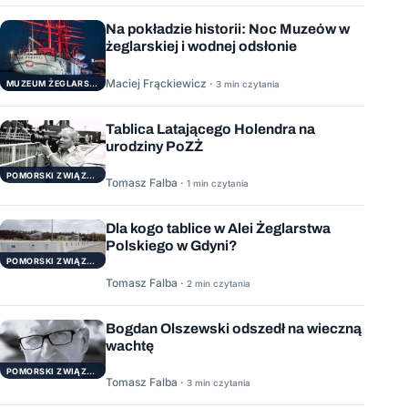
Na pokładzie historii: Noc Muzeów w
żeglarskiej i wodnej odsłonie
Maciej Frąckiewicz ·
3 min czytania
MUZEUM ŻEGLARSTWA POMORSKIEGO
Tablica Latającego Holendra na
urodziny PoZŻ
POMORSKI ZWIĄZEK ŻEGLARSKI
Tomasz Falba ·
1 min czytania
Dla kogo tablice w Alei Żeglarstwa
Polskiego w Gdyni?
POMORSKI ZWIĄZEK ŻEGLARSKI
Tomasz Falba ·
2 min czytania
Bogdan Olszewski odszedł na wieczną
wachtę
POMORSKI ZWIĄZEK ŻEGLARSKI
Tomasz Falba ·
3 min czytania