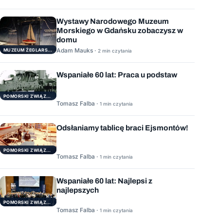
Wystawy Narodowego Muzeum
Morskiego w Gdańsku zobaczysz w
domu
Adam Mauks ·
MUZEUM ŻEGLARSTWA POMORSKIEGO
2 min czytania
Wspaniałe 60 lat: Praca u podstaw
POMORSKI ZWIĄZEK ŻEGLARSKI
Tomasz Falba ·
1 min czytania
Odsłaniamy tablicę braci Ejsmontów!
POMORSKI ZWIĄZEK ŻEGLARSKI
Tomasz Falba ·
1 min czytania
Wspaniałe 60 lat: Najlepsi z
najlepszych
POMORSKI ZWIĄZEK ŻEGLARSKI
Tomasz Falba ·
1 min czytania