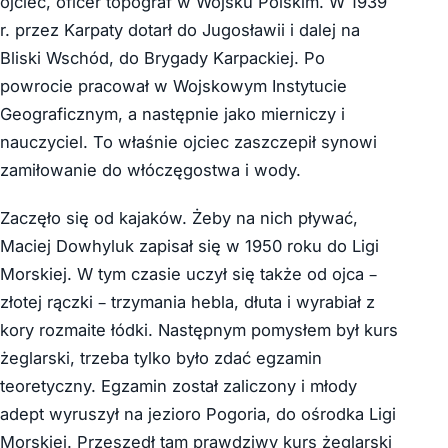
ojciec, oficer topograf w Wojsku Polskim. W 1939
r. przez Karpaty dotarł do Jugosławii i dalej na
Bliski Wschód, do Brygady Karpackiej. Po
powrocie pracował w Wojskowym Instytucie
Geograficznym, a następnie jako mierniczy i
nauczyciel. To właśnie ojciec zaszczepił synowi
zamiłowanie do włóczęgostwa i wody.
Zaczęło się od kajaków. Żeby na nich pływać,
Maciej Dowhyluk zapisał się w 1950 roku do Ligi
Morskiej. W tym czasie uczył się także od ojca –
złotej rączki – trzymania hebla, dłuta i wyrabiał z
kory rozmaite łódki. Następnym pomysłem był kurs
żeglarski, trzeba tylko było zdać egzamin
teoretyczny. Egzamin został zaliczony i młody
adept wyruszył na jezioro Pogoria, do ośrodka Ligi
Morskiej. Przeszedł tam prawdziwy kurs żeglarski