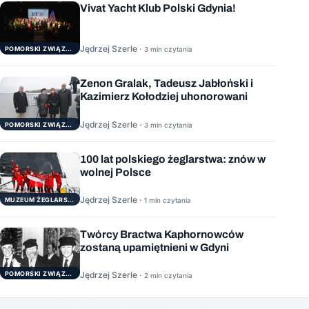
Vivat Yacht Klub Polski Gdynia!
Jędrzej Szerle ·
3 min czytania
POMORSKI ZWIĄZEK ŻEGLARSKI
Zenon Gralak, Tadeusz Jabłoński i
Kazimierz Kołodziej uhonorowani
Jędrzej Szerle ·
3 min czytania
POMORSKI ZWIĄZEK ŻEGLARSKI
100 lat polskiego żeglarstwa: znów w
wolnej Polsce
Jędrzej Szerle ·
1 min czytania
MUZEUM ŻEGLARSTWA POMORSKIEGO
Twórcy Bractwa Kaphornowców
zostaną upamiętnieni w Gdyni
POMORSKI ZWIĄZEK ŻEGLARSKI
Jędrzej Szerle ·
2 min czytania