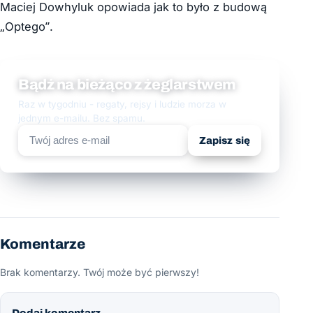
Maciej Dowhyluk opowiada jak to było z budową
„Optego”.
Bądź na bieżąco z żeglarstwem
Raz w tygodniu - regaty, rejsy i ludzie morza w
jednym e-mailu. Bez spamu.
Zapisz się
Komentarze
Brak komentarzy. Twój może być pierwszy!