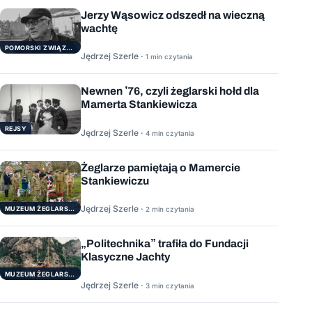
Jerzy Wąsowicz odszedł na wieczną
wachtę
POMORSKI ZWIĄZEK ŻEGLARSKI
Jędrzej Szerle ·
1 min czytania
Newnen ’76, czyli żeglarski hołd dla
Mamerta Stankiewicza
REJSY
Jędrzej Szerle ·
4 min czytania
Żeglarze pamiętają o Mamercie
Stankiewiczu
Jędrzej Szerle ·
MUZEUM ŻEGLARSTWA POMORSKIEGO
2 min czytania
„Politechnika” trafiła do Fundacji
Klasyczne Jachty
MUZEUM ŻEGLARSTWA POMORSKIEGO
Jędrzej Szerle ·
3 min czytania