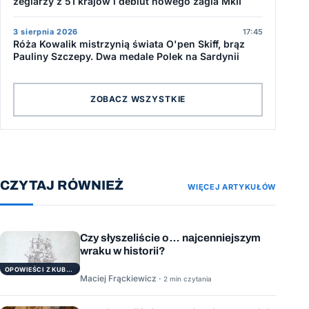
żeglarzy z 51 krajów i debiut nowego żagla MkII
3 sierpnia 2026
17:45
Róża Kowalik mistrzynią świata O'pen Skiff, brąz
Pauliny Szczepy. Dwa medale Polek na Sardynii
ZOBACZ WSZYSTKIE
CZYTAJ RÓWNIEŻ
WIĘCEJ ARTYKUŁÓW
Czy słyszeliście o… najcenniejszym
wraku w historii?
OPOWIEŚCI Z KUBRYKU
Maciej Frąckiewicz ·
2 min czytania