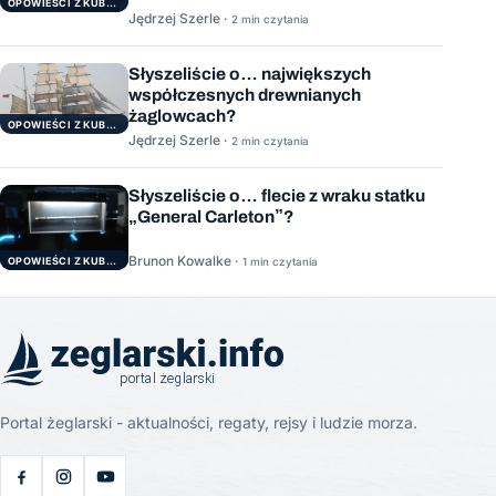
OPOWIEŚCI Z KUBRYKU
Jędrzej Szerle ·
2 min czytania
Słyszeliście o… największych
współczesnych drewnianych
żaglowcach?
OPOWIEŚCI Z KUBRYKU
Jędrzej Szerle ·
2 min czytania
Słyszeliście o… flecie z wraku statku
„General Carleton”?
Brunon Kowalke ·
OPOWIEŚCI Z KUBRYKU
1 min czytania
Portal żeglarski - aktualności, regaty, rejsy i ludzie morza.