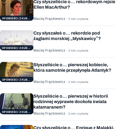
Czy słyszeliście o… rekordowym rejsie
Ellen MacArthur?
Maciej Frąckiewicz ·
OPOWIEŚCI Z KUBRYKU
2 min czytania
Czy słyszałeś o… rekordzie pod
żaglami morskiej „błyskawicy”?
OPOWIEŚCI Z KUBRYKU
Maciej Frąckiewicz ·
3 min czytania
Słyszeliście o… pierwszej kobiecie,
która samotnie przepłynęła Atlantyk?
OPOWIEŚCI Z KUBRYKU
Maciej Frąckiewicz ·
2 min czytania
Słyszeliście o… pierwszej w historii
rodzinnej wyprawie dookoła świata
katamaranem?
OPOWIEŚCI Z KUBRYKU
Maciej Frąckiewicz ·
3 min czytania
Czy słyszeliście o… Enrique z Malakki,