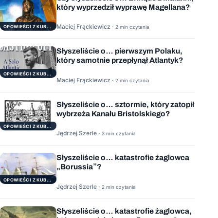
który wyprzedził wyprawę Magellana?
Maciej Frąckiewicz ·
2 min czytania
OPOWIEŚCI Z KUBRYKU
Słyszeliście o… pierwszym Polaku,
który samotnie przepłynął Atlantyk?
OPOWIEŚCI Z KUBRYKU
Maciej Frąckiewicz ·
2 min czytania
Słyszeliście o… sztormie, który zatopił
wybrzeża Kanału Bristolskiego?
OPOWIEŚCI Z KUBRYKU
Jędrzej Szerle ·
3 min czytania
Słyszeliście o… katastrofie żaglowca
„Borussia”?
OPOWIEŚCI Z KUBRYKU
Jędrzej Szerle ·
2 min czytania
Słyszeliście o… katastrofie żaglowca,