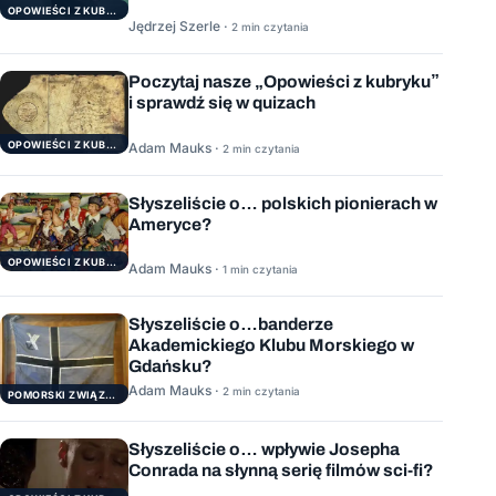
OPOWIEŚCI Z KUBRYKU
Jędrzej Szerle ·
2 min czytania
Poczytaj nasze „Opowieści z kubryku”
i sprawdź się w quizach
OPOWIEŚCI Z KUBRYKU
Adam Mauks ·
2 min czytania
Słyszeliście o… polskich pionierach w
Ameryce?
OPOWIEŚCI Z KUBRYKU
Adam Mauks ·
1 min czytania
Słyszeliście o…banderze
Akademickiego Klubu Morskiego w
Gdańsku?
Adam Mauks ·
2 min czytania
POMORSKI ZWIĄZEK ŻEGLARSKI
Słyszeliście o… wpływie Josepha
Conrada na słynną serię filmów sci-fi?