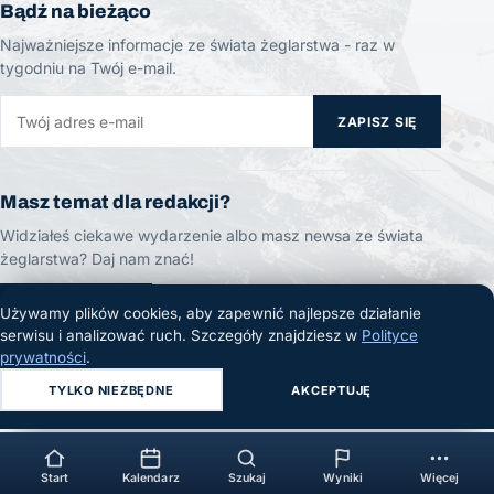
Bądź na bieżąco
Najważniejsze informacje ze świata żeglarstwa - raz w
tygodniu na Twój e-mail.
ZAPISZ SIĘ
Masz temat dla redakcji?
Widziałeś ciekawe wydarzenie albo masz newsa ze świata
żeglarstwa? Daj nam znać!
ZGŁOŚ TEMAT
Używamy plików cookies, aby zapewnić najlepsze działanie
serwisu i analizować ruch. Szczegóły znajdziesz w
Polityce
prywatności
.
TYLKO NIEZBĘDNE
AKCEPTUJĘ
© 2026 Żeglarski.info. Wszelkie prawa zastrzeżone.
Start
Kalendarz
Szukaj
Wyniki
Więcej