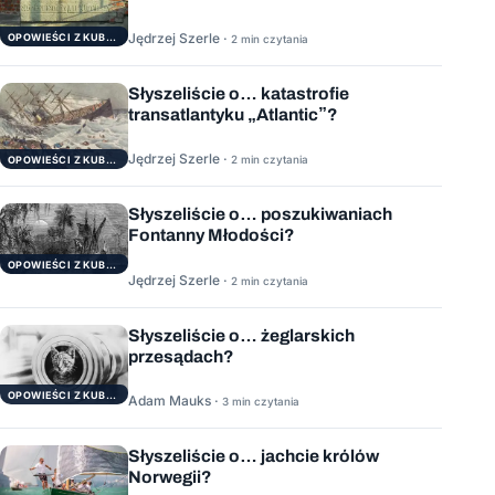
Jędrzej Szerle ·
OPOWIEŚCI Z KUBRYKU
2 min czytania
Słyszeliście o… katastrofie
transatlantyku „Atlantic”?
Jędrzej Szerle ·
2 min czytania
OPOWIEŚCI Z KUBRYKU
Słyszeliście o… poszukiwaniach
Fontanny Młodości?
OPOWIEŚCI Z KUBRYKU
Jędrzej Szerle ·
2 min czytania
Słyszeliście o… żeglarskich
przesądach?
OPOWIEŚCI Z KUBRYKU
Adam Mauks ·
3 min czytania
Słyszeliście o… jachcie królów
Norwegii?