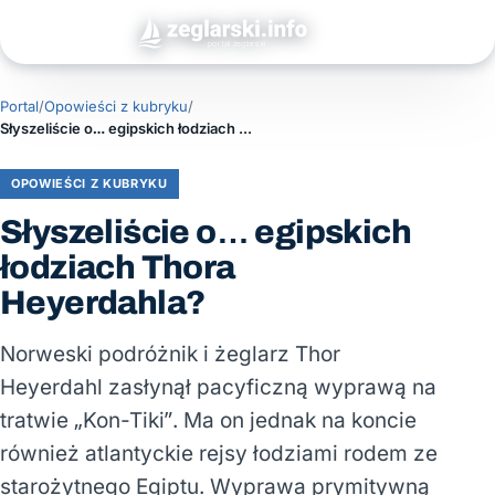
Portal
/
Opowieści z kubryku
/
Słyszeliście o… egipskich łodziach Thora Heyerdahla?
OPOWIEŚCI Z KUBRYKU
Słyszeliście o… egipskich
łodziach Thora
Heyerdahla?
Norweski podróżnik i żeglarz Thor
Heyerdahl zasłynął pacyficzną wyprawą na
tratwie „Kon-Tiki”. Ma on jednak na koncie
również atlantyckie rejsy łodziami rodem ze
starożytnego Egiptu. Wyprawa prymitywną