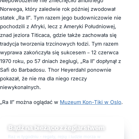
Niepowodzenie nie zniechęciło ambitnego
Norwega, który zaledwie rok później zwodował
statek „Ra II”. Tym razem jego budowniczowie nie
pochodzili z Afryki, lecz z Ameryki Południowej,
znad jeziora Titicaca, gdzie także zachowała się
tradycja tworzenia trzcinowych łodzi. Tym razem
wyprawa zakończyła się sukcesem – 12 czerwca
1970 roku, po 57 dniach żeglugi, „Ra II” dopłynął z
Safi do Barbadosu. Thor Heyerdahl ponownie
pokazał, że nie ma dla niego rzeczy
niewykonalnych.
„Ra II” można oglądać w
Muzeum Kon-Tiki w Oslo
.
Bądź na bieżąco z żeglarstwem
Raz w tygodniu - regaty, rejsy i ludzie morza w