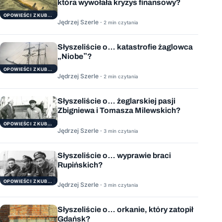
która wywołała kryzys finansowy?
OPOWIEŚCI Z KUBRYKU
Jędrzej Szerle ·
2 min czytania
Słyszeliście o… katastrofie żaglowca
„Niobe”?
OPOWIEŚCI Z KUBRYKU
Jędrzej Szerle ·
2 min czytania
Słyszeliście o… żeglarskiej pasji
Zbigniewa i Tomasza Milewskich?
OPOWIEŚCI Z KUBRYKU
Jędrzej Szerle ·
3 min czytania
Słyszeliście o… wyprawie braci
Rupińskich?
OPOWIEŚCI Z KUBRYKU
Jędrzej Szerle ·
3 min czytania
Słyszeliście o… orkanie, który zatopił
Gdańsk?