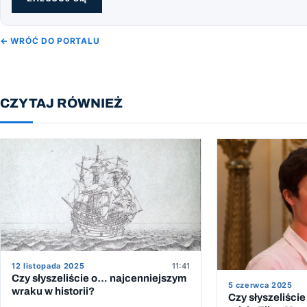
← WRÓĆ DO PORTALU
CZYTAJ RÓWNIEŻ
12 listopada 2025
11:41
Czy słyszeliście o… najcenniejszym
5 czerwca 2025
wraku w historii?
Czy słyszeliśc