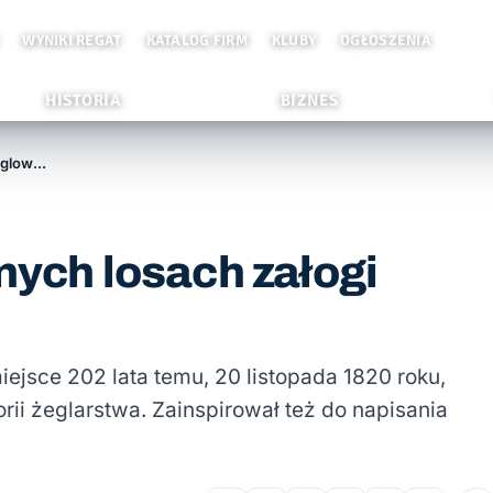
WYNIKI REGAT
KATALOG FIRM
KLUBY
OGŁOSZENIA
HISTORIA
BIZNES
Słyszeliście o… tragicznych losach załogi żaglowca „Essex”?
nych losach załogi
iejsce 202 lata temu, 20 listopada 1820 roku,
ii żeglarstwa. Zainspirował też do napisania