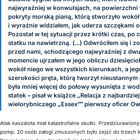
najwyraźniej w konwulsjach, na powierzchni 
pokryty morską pianą, którą stworzyło wokół 
i wyraźnie widziałem, jak uderza szczękami o 
Pozostał w tej sytuacji przez krótki czas, po
statku na nawietrzną. (…) Odwróciłem się i 
przed nami, schodzącego najwyraźniej z dwuk
momencie ujrzałem w jego obliczu dziesięciokr
wokół niego we wszystkich kierunkach, a jeg
szerokości pręta, którą tworzył nieustann
była mniej więcej do połowy wysunięta z wod
statek – pisał w książce „Relacja z najbardzi
wielorybniczego „Essex”” pierwszy oficer O
Atak kaszalota miał katastrofalne skutki. Przedziurawio
pomp. 20 osób załogi zmuszonych było zejść do trzech ł