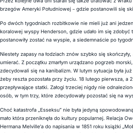
Przez kolejne dwa dni starali się także uratować z wraku 
brzegów Ameryki Południowej – gdzie postanowili się ski
Po dwóch tygodniach rozbitkowie nie mieli już ani jedzeni
koralowej wyspy Henderson, gdzie udało im się zdobyć t
postanowiły zostać na wyspie, a siedemnaście po tygo
Niestety zapasy na łodziach znów szybko się skończyły, 
umierać. Z początku zmarłym urządzano pogrzeb morski, 
zdecydowali się na kanibalizm. W lutym sytuacja była już 
żeby reszta pozostała przy życiu. 18 lutego pierwsza, a 
przepływające statki. Załogi trzeciej nigdy nie odnalez
osób, w tym trzy, które zdecydowały pozostać się na wy
Choć katastrofa „Esseksu” nie była jedyną spowodowaną pr
mało która przeniknęła do kultury popularnej. Relacja Ow
Hermana Melville’a do napisania w 1851 roku książki „Mo