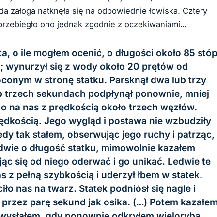
ada załoga natknęła się na odpowiednie łowiska. Cztery
e przebiegło ono jednak zgodnie z oczekiwaniami…
 o ile mogłem ocenić, o długości około 85 stó
ek); wynurzył się z wody około 20 prętów od
óconym w stronę statku. Parsknął dwa lub trzy
ub trzech sekundach podpłynął ponownie, mniej
sto na nas z prędkością około trzech węzłów.
rędkością. Jego wygląd i postawa nie wzbudziły
dy tak stałem, obserwując jego ruchy i patrząc,
ledwie o długość statku, mimowolnie kazałem
ąc się od niego oderwać i go unikać. Ledwie te
as z pełną szybkością i uderzył łbem w statek.
iło nas na twarz. Statek podniósł się nagle i
ię przez parę sekund jak osika. (…) Potem kazałe
e wysłałem, gdy ponownie odkryłem wieloryba,