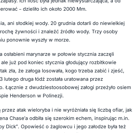
zapasy. Ich ilość była jednak niewystarczająca, a od
erować – dzieliło ich około 2000 Mm.
a, ani słodkiej wody. 20 grudnia dotarli do niewielkiej
rochę żywności i znaleźć źródło wody. Trzy osoby
dniu ponownie wyszły w morze.
a osłabieni marynarze w połowie stycznia zaczęli
ale już pod koniec stycznia głodujący rozbitkowie
tak zła, że załoga losowała, kogo trzeba zabić i zjeść,
23 lutego druga łódź została uratowana przez
iono. Łącznie z dwudziestoosobowej załogi przeżyło osiem
spie Henderson w Polinezji.
zez atak wieloryba i nie wyróżniała się liczbą ofiar, jak
ena Chase’a odbiła się szerokim echem, inspirując m.in.
by Dick”. Opowieść o żaglowcu i jego załodze była też