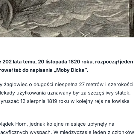
 202 lata temu, 20 listopada 1820 roku, rozpoczął jeden
irował też do napisania „Moby Dicka”.
y żaglowiec o długości niespełna 27 metrów i szerokości
dekady użytkowania uznawany był za szczęśliwy statek.
uszać 12 sierpnia 1819 roku w kolejny rejs na łowiska
lądek Horn, jednak kolejne miesiące upłynęły na
pacyficznych wyspach. W międzyczasie jeden z członkó