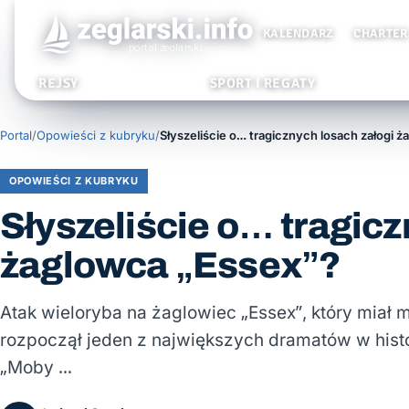
KALENDARZ
CHARTER
REJSY
SPORT I REGATY
Portal
/
Opowieści z kubryku
/
OPOWIEŚCI Z KUBRYKU
Słyszeliście o… tragicz
żaglowca „Essex”?
Atak wieloryba na żaglowiec „Essex”, który miał m
rozpoczął jeden z największych dramatów w histor
„Moby …