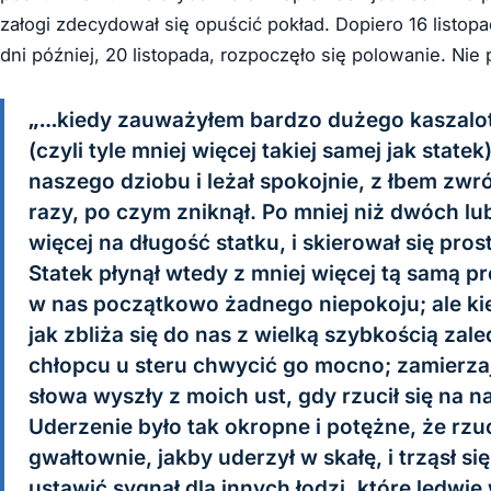
załogi zdecydował się opuścić pokład. Dopiero 16 listop
dni później, 20 listopada, rozpoczęło się polowanie. Ni
„…kiedy zauważyłem bardzo dużego kaszalota,
(czyli tyle mniej więcej takiej samej jak stat
naszego dziobu i leżał spokojnie, z łbem zwr
razy, po czym zniknął. Po mniej niż dwóch l
więcej na długość statku, i skierował się pro
Statek płynął wtedy z mniej więcej tą samą p
w nas początkowo żadnego niepokoju; ale kie
jak zbliża się do nas z wielką szybkością za
chłopcu u steru chwycić go mocno; zamierzaj
słowa wyszły z moich ust, gdy rzucił się na n
Uderzenie było tak okropne i potężne, że rzuc
gwałtownie, jakby uderzył w skałę, i trząsł s
ustawić sygnał dla innych łodzi, które ledwi