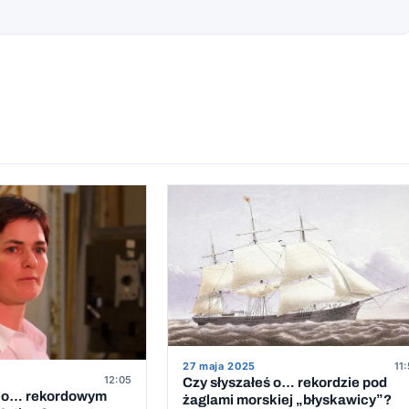
27 maja 2025
11
12:05
Czy słyszałeś o… rekordzie pod
ie o… rekordowym
żaglami morskiej „błyskawicy”?