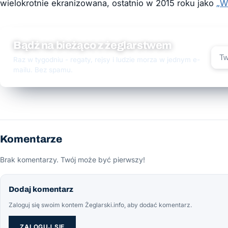
wielokrotnie ekranizowana, ostatnio w 2015 roku jako
„W
Bądź na bieżąco z żeglarstwem
Raz w tygodniu - regaty, rejsy i ludzie morza w jednym e-
mailu. Bez spamu.
Komentarze
Brak komentarzy. Twój może być pierwszy!
Dodaj komentarz
Zaloguj się swoim kontem Żeglarski.info, aby dodać komentarz.
ZALOGUJ SIĘ