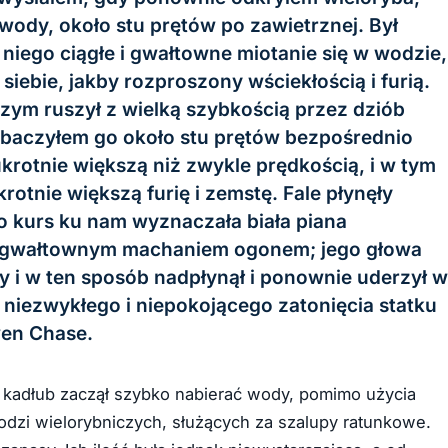
wody, około stu prętów po zawietrznej. Był
niego ciągłe i gwałtowne miotanie się w wodzie,
siebie, jakby rozproszony wściekłością i furią.
 czym ruszył z wielką szybkością przez dziób
zobaczyłem go około stu prętów bezpośrednio
rotnie większą niż zwykle prędkością, i w tym
otnie większą furię i zemstę. Fale płynęły
o kurs ku nam wyznaczała biała piana
ym gwałtownym machaniem ogonem; jego głowa
y i w ten sposób nadpłynął i ponownie uderzył w
ej niezwykłego i niepokojącego zatonięcia statku
wen Chase.
ny kadłub zaczął szybko nabierać wody, pomimo użycia
odzi wielorybniczych, służących za szalupy ratunkowe.