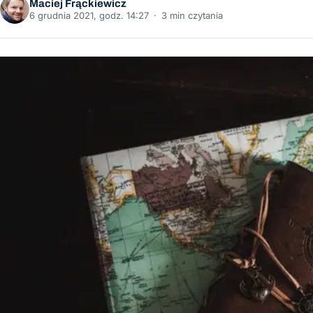
Maciej Frąckiewicz
6 grudnia 2021, godz. 14:27
·
3 min czytania