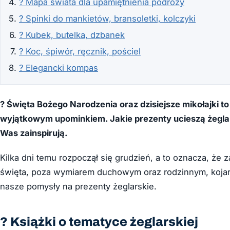
? Mapa świata dla upamiętnienia podróży
? Spinki do mankietów, bransoletki, kolczyki
? Kubek, butelka, dzbanek
? Koc, śpiwór, ręcznik, pościel
? Elegancki kompas
? Święta Bożego Narodzenia oraz dzisiejsze mikołajki t
wyjątkowym upominkiem. Jakie prezenty ucieszą żeglar
Was zainspirują.
Kilka dni temu rozpoczął się grudzień, a to oznacza, że 
święta, poza wymiarem duchowym oraz rodzinnym, kojar
nasze pomysły na prezenty żeglarskie.
? Książki o tematyce żeglarskiej