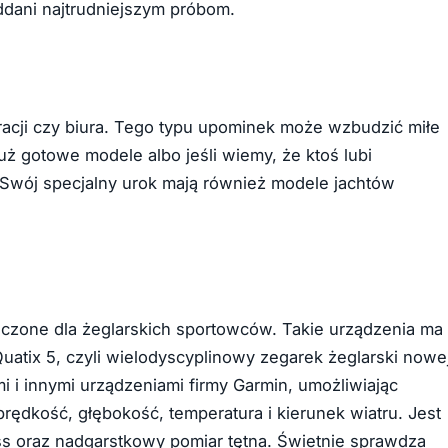
ddani najtrudniejszym próbom.
racji czy biura. Tego typu upominek może wzbudzić miłe
ż gotowe modele albo jeśli wiemy, że ktoś lubi
 Swój specjalny urok mają również modele jachtów
czone dla żeglarskich sportowców. Takie urządzenia ma
Quatix 5, czyli wielodyscyplinowy zegarek żeglarski nowe
i i innymi urządzeniami firmy Garmin, umożliwiając
prędkość, głębokość, temperatura i kierunek wiatru. Jest
 oraz nadgarstkowy pomiar tętna. Świetnie sprawdza