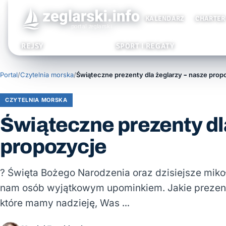
KALENDARZ
CHARTER
REJSY
SPORT I REGATY
Portal
/
Czytelnia morska
/
CZYTELNIA MORSKA
Świąteczne prezenty dl
propozycje
? Święta Bożego Narodzenia oraz dzisiejsze mikoł
nam osób wyjątkowym upominkiem. Jakie prezenty
które mamy nadzieję, Was …