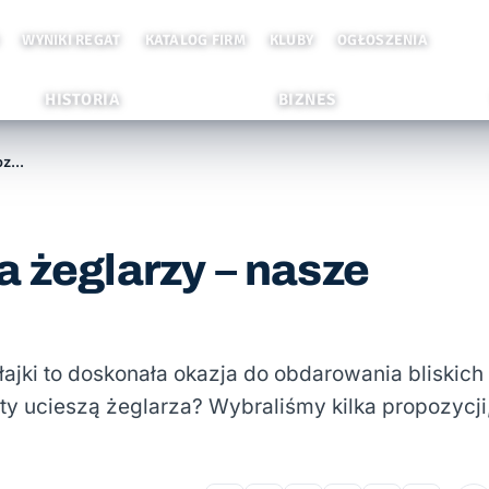
WYNIKI REGAT
KATALOG FIRM
KLUBY
OGŁOSZENIA
HISTORIA
BIZNES
Świąteczne prezenty dla żeglarzy – nasze propozycje
a żeglarzy – nasze
ajki to doskonała okazja do obdarowania bliskich
 ucieszą żeglarza? Wybraliśmy kilka propozycji