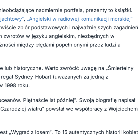
eobciążające nadmiernie portfela, prezenty to książki.
 jachtowy”
,
„Angielski w radiowej komunikacji morskiej”
zywiście zbiór podstawowych i najważniejszych zagadnie
m zwrotów w języku angielskim, niezbędnych w
eżności między błędami popełnionymi przez ludzi a
ne lub historyczne. Warto zwrócić uwagę na „Śmiertelny
z regat Sydney-Hobart (uważanych za jedną z
w 1998 roku.
nów. Piętnaście lat później”. Swoją biografię napisał
o „Czarodziej wiatru” powstał we współpracy z Wojciechem
est „Wygrać z losem”. To 15 autentycznych historii kobiet