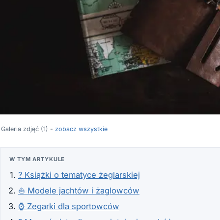
Galeria zdjęć (1) -
zobacz wszystkie
W TYM ARTYKULE
? Książki o tematyce żeglarskiej
⛵ Modele jachtów i żaglowców
⌚ Zegarki dla sportowców