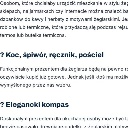
Osobom, które chciałaby urządzić mieszkanie w stylu że
sklepach, na jarmarkach czy internecie można znaleźć b
dzbanków do kawy i herbaty z motywami żeglarskimi. Jeś
robione lub termiczne, które przydadzą się podczas rejs
termos lub butelka termiczna.
? Koc, śpiwór, ręcznik, pościel
Funkcjonalnym prezentem dla żeglarza będą na pewno róż
oczywiście kupić już gotowe. Jednak jeśli ktoś ma możliw
wymyślonego przez nas wzoru.
? Elegancki kompas
Doskonałym prezentem dla ukochanej osoby może być t
będzie pasowało drewniane pudełko z żeglarskim moty