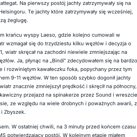
attegat. Na pierwszy postój jachty zatrzymywały się na
elsingoru. Te jachty które zatrzymywały się wcześniej,
zą żeglugę.
nim krańcu wyspy Laeso, gdzie kolejno cumowali w
tr wzmagał się do trzydziestu kilku węzłów i decyzja o
, wiatr skręcał na zachodni niewiele zmniejszając na
węzłów. Ja, płynąc na „Bindi” zdecydowałem się na bardz
e i rozwiniętym kawałeczku foka, popychany przez tym
dnem 9-11 węzłów. W ten sposób szybko dogonił jachty
iatr znacznie zmniejszył prędkość i skręcił na północny,
yskawiczny przejazd na spinakerze przez Sound i wreszci
ie, ze względu na wiele drobnych i poważnych awarii, z
 i Zbyszek.
m. W ostatniej chwili, na 3 minuty przed końcem czasu
MS potwierdzający postój. W kolejnym etapie miałem