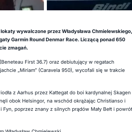
+7
 to lokaty wywalczone przez Władysława Chmielewskiego
egaty
Garmin Round Denmar Race. Liczącą ponad 650
rcie zmagań.
 (Beneteau First 36.7) oraz debiutujący w regatach
cie „Miriam” (Caravela 950), wycofali się w trakcie
iodła z Aarhus przez Kattegat do boi kardynalnej Skagen
nęli obok Helsingor, na wschód okrążając Christianso i
 i Fyn, poprzez znany z silnych prądów Mały Bełt i powró
nam Władysław Chmielewski.