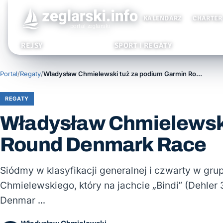
KALENDARZ
CHARTER
REJSY
SPORT I REGATY
Portal
/
Regaty
/
Władysław Chmielewski tuż za podium Garmin Round Denmark Race
REGATY
Władysław Chmielewski
Round Denmark Race
Siódmy w klasyfikacji generalnej i czwarty w gr
Chmielewskiego, który na jachcie „Bindi” (Dehler
Denmar …