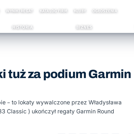
WYNIKI REGAT
KATALOG FIRM
KLUBY
OGŁOSZENIA
HISTORIA
BIZNES
 tuż za podium Garmin
upie – to lokaty wywalczone przez Władysława
 33 Classic ) ukończył regaty Garmin Round