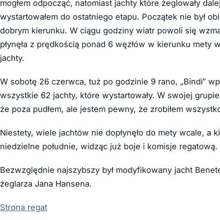
mogłem odpocząć, natomiast jachty które żeglowały dalej
wystartowałem do ostatniego etapu. Początek nie był ob
dobrym kierunku. W ciągu godziny wiatr powoli się wzmaga
płynęła z prędkością ponad 6 węzłów w kierunku mety 
jachty.
W sobotę 26 czerwca, tuż po godzinie 9 rano, „Bindi” w
wszystkie 62 jachty, które wystartowały. W swojej grupie
że poza pudłem, ale jestem pewny, że zrobiłem wszystko 
Niestety, wiele jachtów nie dopłynęło do mety wcale, a k
niedzielne południe, widząc już boje i komisje regatową.
Bezwzględnie najszybszy był modyfikowany jacht Benet
żeglarza Jana Hansena.
Strona regat