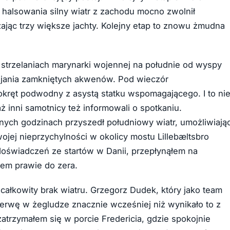
 halsowania silny wiatr z zachodu mocno zwolnił
ając trzy większe jachty. Kolejny etap to znowu żmudna
strzelaniach marynarki wojennej na południe od wyspy
ijania zamkniętych akwenów. Pod wieczór
ręt podwodny z asystą statku wspomagającego. I to ni
ż inni samotnicy też informowali o spotkaniu.
nych godzinach przyszedł południowy wiatr, umożliwiają
wojej nieprzychylności w okolicy mostu Lillebæltsbro
oświadczeń ze startów w Danii, przepłynąłem na
em prawie do zera.
całkowity brak wiatru. Grzegorz Dudek, który jako team
zerwę w żegludze znacznie wcześniej niż wynikało to z
atrzymałem się w porcie Fredericia, gdzie spokojnie