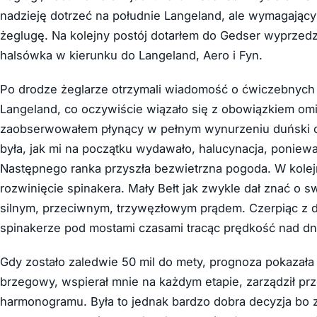
nadzieję dotrzeć na południe Langeland, ale wymagający
żeglugę. Na kolejny postój dotarłem do Gedser wyprzedz
halsówka w kierunku do Langeland, Aero i Fyn.
Po drodze żeglarze otrzymali wiadomość o ćwiczebnych 
Langeland, co oczywiście wiązało się z obowiązkiem om
zaobserwowałem płynący w pełnym wynurzeniu duński ok
była, jak mi na początku wydawało, halucynacja, poniewa
Następnego ranka przyszła bezwietrzna pogoda. W kolej
rozwinięcie spinakera. Mały Bełt jak zwykle dał znać o s
silnym, przeciwnym, trzywęzłowym prądem. Czerpiąc z d
spinakerze pod mostami czasami tracąc prędkość nad dn
Gdy zostało zaledwie 50 mil do mety, prognoza pokazała 
brzegowy, wspierał mnie na każdym etapie, zarządził pr
harmonogramu. Była to jednak bardzo dobra decyzja bo z