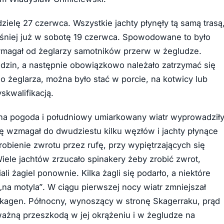
zielę 27 czerwca. Wszystkie jachty płynęły tą samą trasą
śniej już w sobotę 19 czerwca. Spowodowane to było
magał od żeglarzy samotników przerw w żegludze.
zin, a następnie obowiązkowo należało zatrzymać się
o żeglarza, można było stać w porcie, na kotwicy lub
skwalifikacją.
zna pogoda i południowy umiarkowany wiatr wyprowadził
się wzmagał do dwudziestu kilku węzłów i jachty płynące
obienie zwrotu przez rufę, przy wypiętrzających się
Wiele jachtów zrzucało spinakery żeby zrobić zwrot,
i żagiel ponownie. Kilka żagli się podarło, a niektóre
na motyla”. W ciągu pierwszej nocy wiatr zmniejszał
Skagen. Północny, wynoszący w stronę Skagerraku, prąd
ważną przeszkodą w jej okrążeniu i w żegludze na