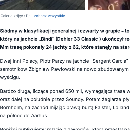
Galeria zdjęć (11) -
zobacz wszystkie
Siódmy w klasyfikacji generalnej i czwarty w grupie –
który na jachcie „Bindi” (
Dehler 33 Classic ) ukończył r
Mm trasę pokonały 24 jachty z 62, które stanęły na sta
Dwaj inni Polacy, Piotr Parzy na jachcie „Sergent Garcia”
samotników Zbigniew Pawłowski na nowo zbudowanym jach
wyścigu.
Bardzo długa, licząca ponad 650 mil, wymagająca trasa w
oraz dalej na południe przez Soundy. Potem żeglarze pły
Bornholm, na zachód mijając prawą burtą Falster, Lolland
na północ do Aarhus.
Poniżej publikujemy relację z zawodów, którą przesłał 