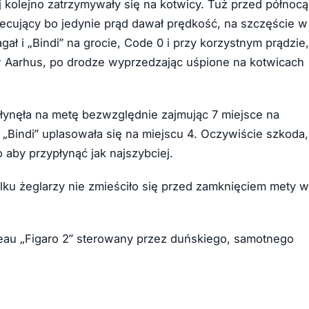
 kolejno zatrzymywały się na kotwicy. Tuż przed północą
iecujący bo jedynie prąd dawał prędkość, na szczęście w
ł i „Bindi” na grocie, Code 0 i przy korzystnym prądzie,
w Aarhus, po drodze wyprzedzając uśpione na kotwicach
płynęła na metę bezwzględnie zajmując 7 miejsce na
 „Bindi” uplasowała się na miejscu 4. Oczywiście szkoda,
aby przypłynąć jak najszybciej.
ilku żeglarzy nie zmieściło się przed zamknięciem mety w
eau „Figaro 2” sterowany przez duńskiego, samotnego