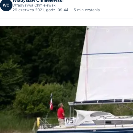
Władysław Chmielewski
WC
W?adys?wa Chmielewski
29 czerwca 2021, godz. 09:44
·
5 min czytania