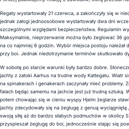
Regaty wystartowały 21 czerwca, a zakończyły się w nied
jednak załogi jednoosobowe wystartowały dwa dni wcze
szczególnymi względami bezpieczeństwa. Regulamin wy
Maksymalnie, nieprzerwanie można było żeglować 36 god
na co najmniej 8 godzin. Wybór miejsca postoju należał d
przy boi. Jednak niedotrzymanie terminów skutkowało dy
W sobotę po starcie warunki były bardzo dobre. Słonec
jachty z zatoki Aarhus na trudne wody Kattegatu. Wiatr 
na spinakerach i genakerach zaczynały mieć problemy. Zr
falach będąc samemu na jachcie jest już trudną sztuką. 
potem chowając się w cieniu wyspy Hjelm żeglarze stawial
jachty zdecydowały się na żeglugę z genuą wyciągniętą „
swoją siłę aż do bardzo słabych podmuchów w okolicy 
przyspieszał żeglugę do boi, jednocześnie stając się po