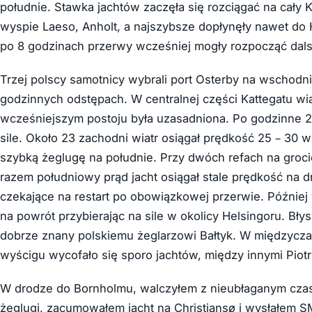
południe. Stawka jachtów zaczęła się rozciągać na cały K
wyspie Laeso, Anholt, a najszybsze dopłynęły nawet do H
po 8 godzinach przerwy wcześniej mogły rozpocząć dals
Trzej polscy samotnicy wybrali port Osterby na wschod
godzinnych odstępach. W centralnej części Kattegatu wia
wcześniejszym postoju była uzasadniona. Po godzinne 21
sile. Około 23 zachodni wiatr osiągał prędkość 25 – 30 
szybką żeglugę na południe. Przy dwóch refach na groci
razem południowy prąd jacht osiągał stale prędkość na 
czekające na restart po obowiązkowej przerwie. Później w
na powrót przybierając na sile w okolicy Helsingoru. Bł
dobrze znany polskiemu żeglarzowi Bałtyk. W międzyczas
wyścigu wycofało się sporo jachtów, między innymi Piotr
W drodze do Bornholmu, walczyłem z nieubłaganym czase
żeglugi, zacumowałem jacht na Christiansø i wysłałem S