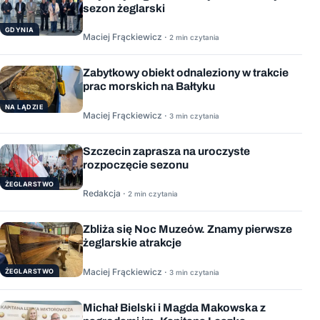
sezon żeglarski
GDYNIA
Maciej Frąckiewicz ·
2 min czytania
Zabytkowy obiekt odnaleziony w trakcie
prac morskich na Bałtyku
NA LĄDZIE
Maciej Frąckiewicz ·
3 min czytania
Szczecin zaprasza na uroczyste
rozpoczęcie sezonu
ŻEGLARSTWO
Redakcja ·
2 min czytania
Zbliża się Noc Muzeów. Znamy pierwsze
żeglarskie atrakcje
Maciej Frąckiewicz ·
ŻEGLARSTWO
3 min czytania
Michał Bielski i Magda Makowska z