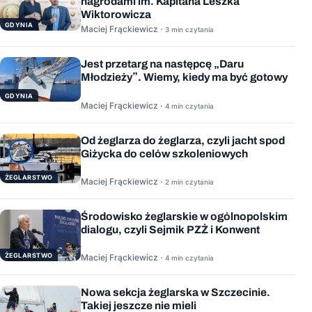
nagrodami im. Kapitana Leszka
Wiktorowicza
GDYNIA
Maciej Frąckiewicz ·
3 min czytania
Jest przetarg na następcę „Daru
Młodzieży”. Wiemy, kiedy ma być gotowy
GDYNIA
Maciej Frąckiewicz ·
4 min czytania
Od żeglarza do żeglarza, czyli jacht spod
Giżycka do celów szkoleniowych
ŻEGLARSTWO
Maciej Frąckiewicz ·
2 min czytania
Środowisko żeglarskie w ogólnopolskim
dialogu, czyli Sejmik PZŻ i Konwent
ŻEGLARSTWO
Maciej Frąckiewicz ·
4 min czytania
Nowa sekcja żeglarska w Szczecinie.
Takiej jeszcze nie mieli