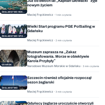
Już od dwóch lat „Kapitan Głowacki” żyje
nowym życiem
ŻEGLARSTWO REKERACYJNE
Maciej Frąckiewicz ·
1 min czytania
Wielki Start programu PGE PolSailing w
Gdańsku
ŻEGLARSTWO SPORTOWE
Maciej Frąckiewicz ·
2 min czytania
Muzeum zaprasza na „Zakaz
fotografowania. Morze w obiektywie
Karola Przybyły”
GDAŃSK
Narodowe Muzeum Morskie w Gdańsku ·
3 min czytania
Szczecin również oficjalnie rozpoczął
sezon żeglarski
ŻEGLARSTWO
Maciej Frąckiewicz ·
3 min czytania
Gdyńscy żeglarze uroczyście otworzyli