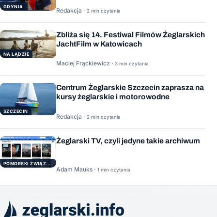
GDYNIA
Redakcja ·
2 min czytania
Zbliża się 14. Festiwal Filmów Żeglarskich
JachtFilm w Katowicach
NA LĄDZIE
Maciej Frąckiewicz ·
3 min czytania
Centrum Żeglarskie Szczecin zaprasza na
kursy żeglarskie i motorowodne
SZCZECIN
Redakcja ·
2 min czytania
Żeglarski TV, czyli jedyne takie archiwum
POMORSKI ZWIĄZEK ŻEGLARSKI
Adam Mauks ·
1 min czytania