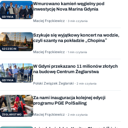
Wmurowano kamień węgielny pod
inwestycję Nova Marina Gdynia
GDYNIA
Maciej Frąckiewicz ·
3 min czytania
Szykuje się wyjątkowy koncert na wodzie,
czyli szanty na pokładzie „Chopina”
SZCZECIN
Maciej Frąckiewicz ·
1 min czytania
W Gdyni przekazano 11 milionów złotych
na budowę Centrum Żeglarstwa
GDYNIA
Polski Związek Żeglarski ·
2 min czytania
Za nami inauguracja kolejnej edycji
programu PGE PolSailing
Maciej Frąckiewicz ·
ŻEGLARSTWO
2 min czytania