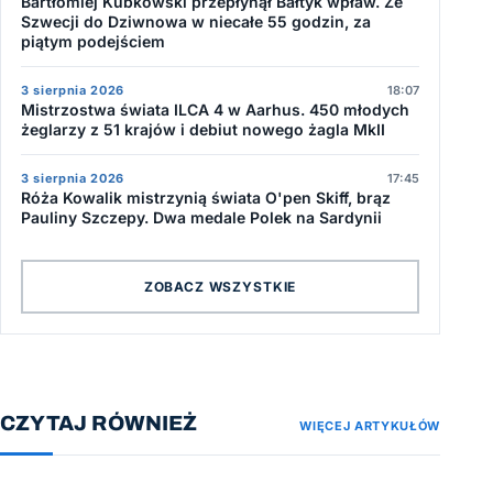
Bartłomiej Kubkowski przepłynął Bałtyk wpław. Ze
Szwecji do Dziwnowa w niecałe 55 godzin, za
piątym podejściem
3 sierpnia 2026
18:07
Mistrzostwa świata ILCA 4 w Aarhus. 450 młodych
żeglarzy z 51 krajów i debiut nowego żagla MkII
3 sierpnia 2026
17:45
Róża Kowalik mistrzynią świata O'pen Skiff, brąz
Pauliny Szczepy. Dwa medale Polek na Sardynii
ZOBACZ WSZYSTKIE
CZYTAJ RÓWNIEŻ
WIĘCEJ ARTYKUŁÓW