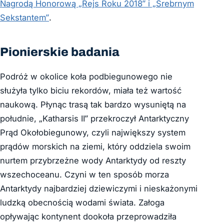
Nagrodą Honorową „Rejs Roku 2018” i „Srebrnym
Sekstantem”
.
Pionierskie badania
Podróż w okolice koła podbiegunowego nie
służyła tylko biciu rekordów, miała też wartość
naukową. Płynąc trasą tak bardzo wysuniętą na
południe, „Katharsis II” przekroczył Antarktyczny
Prąd Okołobiegunowy, czyli największy system
prądów morskich na ziemi, który oddziela swoim
nurtem przybrzeżne wody Antarktydy od reszty
wszechoceanu. Czyni w ten sposób morza
Antarktydy najbardziej dziewiczymi i nieskażonymi
ludzką obecnością wodami świata. Załoga
opływając kontynent dookoła przeprowadziła