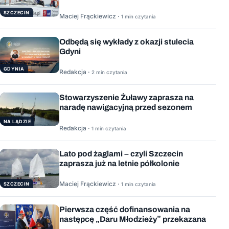
SZCZECIN
Maciej Frąckiewicz ·
1 min czytania
Odbędą się wykłady z okazji stulecia
Gdyni
GDYNIA
Redakcja ·
2 min czytania
Stowarzyszenie Żuławy zaprasza na
naradę nawigacyjną przed sezonem
NA LĄDZIE
Redakcja ·
1 min czytania
Lato pod żaglami – czyli Szczecin
zaprasza już na letnie półkolonie
Maciej Frąckiewicz ·
1 min czytania
SZCZECIN
Pierwsza część dofinansowania na
następcę „Daru Młodzieży” przekazana