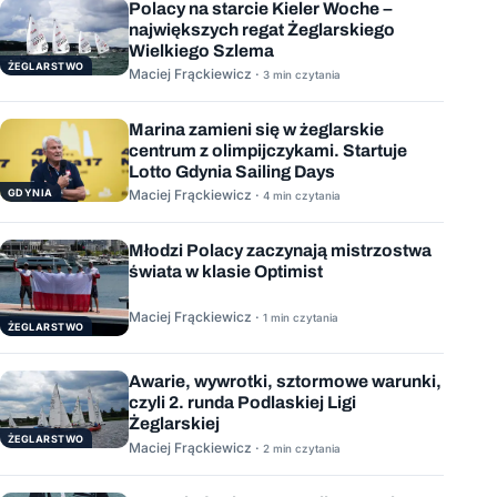
Polacy na starcie Kieler Woche –
największych regat Żeglarskiego
Wielkiego Szlema
ŻEGLARSTWO
Maciej Frąckiewicz ·
3 min czytania
Marina zamieni się w żeglarskie
centrum z olimpijczykami. Startuje
Lotto Gdynia Sailing Days
GDYNIA
Maciej Frąckiewicz ·
4 min czytania
Młodzi Polacy zaczynają mistrzostwa
świata w klasie Optimist
Maciej Frąckiewicz ·
1 min czytania
ŻEGLARSTWO
Awarie, wywrotki, sztormowe warunki,
czyli 2. runda Podlaskiej Ligi
Żeglarskiej
ŻEGLARSTWO
Maciej Frąckiewicz ·
2 min czytania