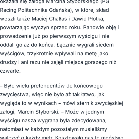
okazała się załoga Marcina Styborskiego (PG
Racing Politechnika Gdańska), w której skład
weszli także Maciej Chatłas i Dawid Płotka,
powtarzając wyczyn sprzed roku. Panowie objęli
prowadzenie już po pierwszym wyścigu i nie
oddali go aż do końca. Łącznie wygrali siedem
wyścigów, trzykrotnie wpływali na metę jako
drudzy i ani razu nie zajęli miejsca gorszego niż
czwarte.
– Było wielu pretendentów do końcowego
zwycięstwa, więc nie było aż tak łatwo, jak
wygląda to w wynikach – mówi sternik zwycięskiej
załogi, Marcin Styborski. – Może w jednym
wyścigu nasza wygrana była zdecydowana,
natomiast w każdym pozostałym musieliśmy
walczyć o każdy metr. Kosztowało nas to mnóstwo