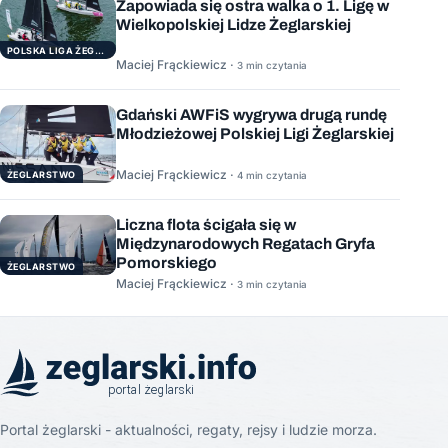
Zapowiada się ostra walka o 1. Ligę w
Wielkopolskiej Lidze Żeglarskiej
POLSKA LIGA ŻEGLARSKA
Maciej Frąckiewicz ·
3 min czytania
Gdański AWFiS wygrywa drugą rundę
Młodzieżowej Polskiej Ligi Żeglarskiej
Maciej Frąckiewicz ·
ŻEGLARSTWO
4 min czytania
Liczna flota ścigała się w
Międzynarodowych Regatach Gryfa
Pomorskiego
ŻEGLARSTWO
Maciej Frąckiewicz ·
3 min czytania
Portal żeglarski - aktualności, regaty, rejsy i ludzie morza.