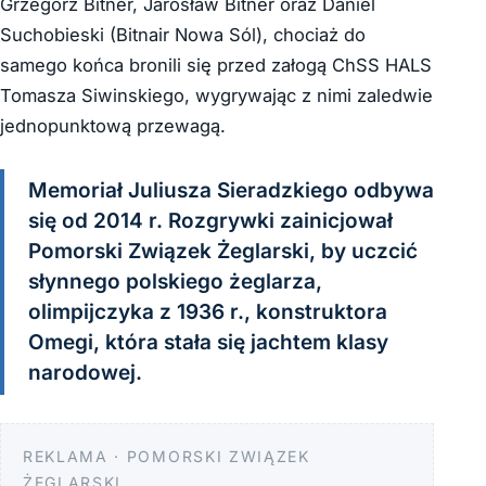
Grzegorz Bitner, Jarosław Bitner oraz Daniel
Suchobieski (Bitnair Nowa Sól), chociaż do
samego końca bronili się przed załogą ChSS HALS
Tomasza Siwinskiego, wygrywając z nimi zaledwie
jednopunktową przewagą.
Memoriał Juliusza Sieradzkiego odbywa
się od 2014 r. Rozgrywki zainicjował
Pomorski Związek Żeglarski, by uczcić
słynnego polskiego żeglarza,
olimpijczyka z 1936 r., konstruktora
Omegi, która stała się jachtem klasy
narodowej.
REKLAMA · POMORSKI ZWIĄZEK
ŻEGLARSKI