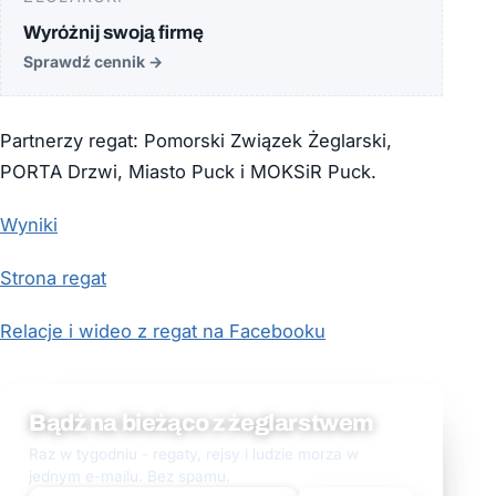
Wyróżnij swoją firmę
Sprawdź cennik
→
Partnerzy regat: Pomorski Związek Żeglarski,
PORTA Drzwi, Miasto Puck i MOKSiR Puck.
Wyniki
Strona regat
Relacje i wideo z regat na Facebooku
Bądź na bieżąco z żeglarstwem
Raz w tygodniu - regaty, rejsy i ludzie morza w
jednym e-mailu. Bez spamu.