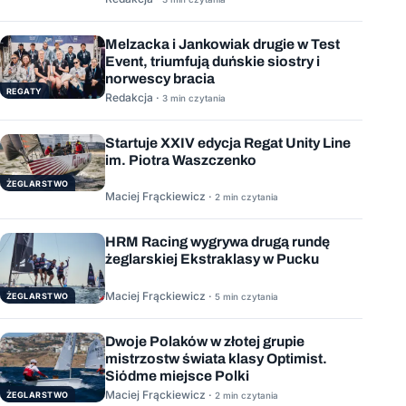
Melzacka i Jankowiak drugie w Test
Event, triumfują duńskie siostry i
norwescy bracia
REGATY
Redakcja ·
3 min czytania
Startuje XXIV edycja Regat Unity Line
im. Piotra Waszczenko
ŻEGLARSTWO
Maciej Frąckiewicz ·
2 min czytania
HRM Racing wygrywa drugą rundę
żeglarskiej Ekstraklasy w Pucku
Maciej Frąckiewicz ·
ŻEGLARSTWO
5 min czytania
Dwoje Polaków w złotej grupie
mistrzostw świata klasy Optimist.
Siódme miejsce Polki
Maciej Frąckiewicz ·
ŻEGLARSTWO
2 min czytania