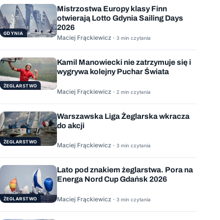
Mistrzostwa Europy klasy Finn
otwierają Lotto Gdynia Sailing Days
2026
GDYNIA
Maciej Frąckiewicz ·
3 min czytania
Kamil Manowiecki nie zatrzymuje się i
wygrywa kolejny Puchar Świata
ŻEGLARSTWO
Maciej Frąckiewicz ·
2 min czytania
Warszawska Liga Żeglarska wkracza
do akcji
ŻEGLARSTWO
Maciej Frąckiewicz ·
3 min czytania
Lato pod znakiem żeglarstwa. Pora na
Energa Nord Cup Gdańsk 2026
Maciej Frąckiewicz ·
ŻEGLARSTWO
3 min czytania