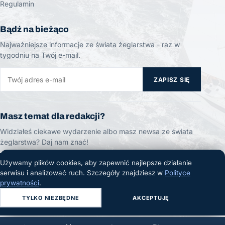
Regulamin
Bądź na bieżąco
Najważniejsze informacje ze świata żeglarstwa - raz w
tygodniu na Twój e-mail.
ZAPISZ SIĘ
Masz temat dla redakcji?
Widziałeś ciekawe wydarzenie albo masz newsa ze świata
żeglarstwa? Daj nam znać!
Używamy plików cookies, aby zapewnić najlepsze działanie
ZGŁOŚ TEMAT
serwisu i analizować ruch. Szczegóły znajdziesz w
Polityce
prywatności
.
TYLKO NIEZBĘDNE
AKCEPTUJĘ
© 2026 Żeglarski.info. Wszelkie prawa zastrzeżone.