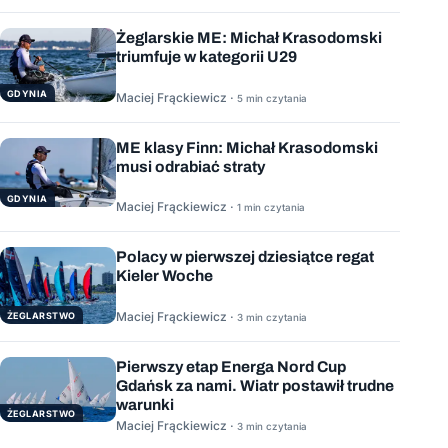
Żeglarskie ME: Michał Krasodomski
triumfuje w kategorii U29
GDYNIA
Maciej Frąckiewicz ·
5 min czytania
ME klasy Finn: Michał Krasodomski
musi odrabiać straty
GDYNIA
Maciej Frąckiewicz ·
1 min czytania
Polacy w pierwszej dziesiątce regat
Kieler Woche
Maciej Frąckiewicz ·
ŻEGLARSTWO
3 min czytania
Pierwszy etap Energa Nord Cup
Gdańsk za nami. Wiatr postawił trudne
warunki
ŻEGLARSTWO
Maciej Frąckiewicz ·
3 min czytania