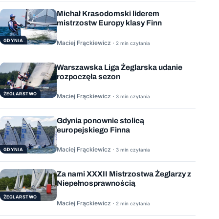
Michał Krasodomski liderem
mistrzostw Europy klasy Finn
GDYNIA
Maciej Frąckiewicz ·
2 min czytania
Warszawska Liga Żeglarska udanie
rozpoczęła sezon
ŻEGLARSTWO
Maciej Frąckiewicz ·
3 min czytania
Gdynia ponownie stolicą
europejskiego Finna
Maciej Frąckiewicz ·
GDYNIA
3 min czytania
Za nami XXXII Mistrzostwa Żeglarzy z
Niepełnosprawnością
ŻEGLARSTWO
Maciej Frąckiewicz ·
2 min czytania