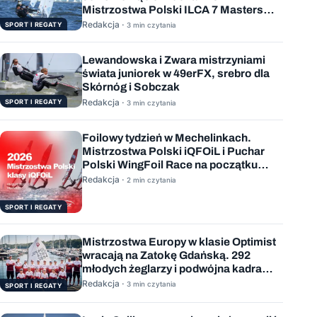
Mistrzostwa Polski ILCA 7 Masters
rozstrzygnięte
Redakcja ·
SPORT I REGATY
3 min czytania
Lewandowska i Zwara mistrzyniami
świata juniorek w 49erFX, srebro dla
Skórnóg i Sobczak
Redakcja ·
SPORT I REGATY
3 min czytania
Foilowy tydzień w Mechelinkach.
Mistrzostwa Polski iQFOiL i Puchar
Polski WingFoil Race na początku
sierpnia
Redakcja ·
2 min czytania
SPORT I REGATY
Mistrzostwa Europy w klasie Optimist
wracają na Zatokę Gdańską. 292
młodych żeglarzy i podwójna kadra
Polski
Redakcja ·
3 min czytania
SPORT I REGATY