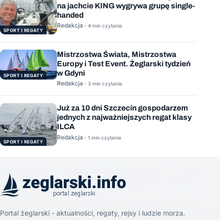
na jachcie KING wygrywa grupę single-
handed
Redakcja ·
4 min czytania
SPORT I REGATY
Mistrzostwa Świata, Mistrzostwa
Europy i Test Event. Żeglarski tydzień
w Gdyni
SPORT I REGATY
Redakcja ·
3 min czytania
Już za 10 dni Szczecin gospodarzem
jednych z najważniejszych regat klasy
ILCA
Redakcja ·
1 min czytania
SPORT I REGATY
Portal żeglarski - aktualności, regaty, rejsy i ludzie morza.