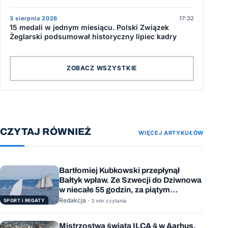
3 sierpnia 2026
17:32
15 medali w jednym miesiącu. Polski Związek
Żeglarski podsumował historyczny lipiec kadry
ZOBACZ WSZYSTKIE
CZYTAJ RÓWNIEŻ
WIĘCEJ ARTYKUŁÓW
Bartłomiej Kubkowski przepłynął
Bałtyk wpław. Ze Szwecji do Dziwnowa
w niecałe 55 godzin, za piątym
podejściem
Redakcja ·
SPORT I REGATY
3 min czytania
Mistrzostwa świata ILCA 4 w Aarhus.