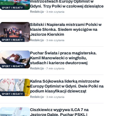
mistrzostwach Europy Optimist w
Gdyni. Trzy Polki w czołowej dziesiątce
SPORT I REGATY
Redakcja ·
3 min czytania
Sibilski i Napierała mistrzami Polski w
klasie Słonka. Siedem wyścigów na
Jeziorze Kierskim
Redakcja ·
SPORT I REGATY
3 min czytania
Puchar Świata i praca magisterska.
Kamil Manowiecki o wingfoilu,
studiach i karierze dwutorowej
SPORT I REGATY
Redakcja ·
7 min czytania
Kalina Sójkowska liderką mistrzostw
Europy Optimist w Gdyni. Dwie Polki na
podium klasyfikacji dziewcząt
SPORT I REGATY
Redakcja ·
3 min czytania
Ciszkiewicz wygrywa ILCA 7 na
Jeziorze Dąbie. Puchar PSKL i