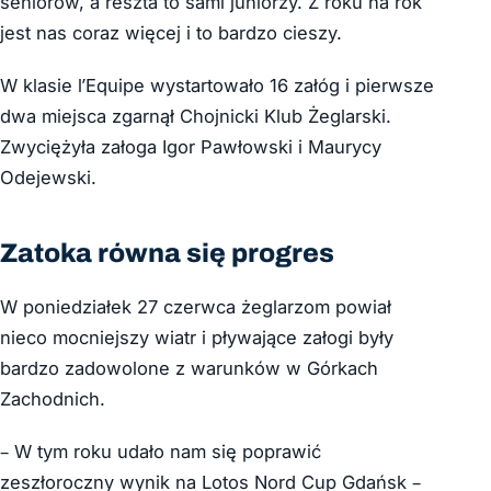
seniorów, a reszta to sami juniorzy. Z roku na rok
jest nas coraz więcej i to bardzo cieszy.
W klasie l’Equipe wystartowało 16 załóg i pierwsze
dwa miejsca zgarnął Chojnicki Klub Żeglarski.
Zwyciężyła załoga Igor Pawłowski i Maurycy
Odejewski.
Zatoka równa się progres
W poniedziałek 27 czerwca żeglarzom powiał
nieco mocniejszy wiatr i pływające załogi były
bardzo zadowolone z warunków w Górkach
Zachodnich.
– W tym roku udało nam się poprawić
zeszłoroczny wynik na Lotos Nord Cup Gdańsk –