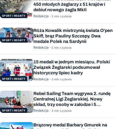
450 młodych żeglarzy z 51 krajów i
debiut nowego żagla MkII
Redakcja ·
SPORT I REGATY
2 min czytania
Róża Kowalik mistrzynią świata O'pen
Skiff, brąz Pauliny Szczepy. Dwa
SPORT I REGATY
medale Polek na Sardynii
Redakcja ·
2 min czytania
15 medali w jednym miesiącu. Polski
Związek Żeglarski podsumował
historyczny lipiec kadry
Redakcja ·
SPORT I REGATY
3 min czytania
Rebel Sailing Team wygrywa 2. rundę
Centralnej Ligi Żeglarskiej. Nowy
skład, trzy osoby w załodze i 5
wygranych wyścigów
Redakcja ·
SPORT I REGATY
3 min czytania
Brązowy medal Barbary Gmurek na