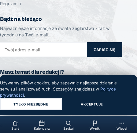
Regulamin
Bądź na bieżąco
Najważniejsze informacje ze świata żeglarstwa - raz w
tygodniu na Twój e-mail.
ZAPISZ SIĘ
Masz temat dla redakcji?
Widziałeś ciekawe wydarzenie albo masz newsa ze świata
Używamy plików cookies, aby zapewnić najlepsze działanie
żeglarstwa? Daj nam znać!
serwisu i analizować ruch. Szczegóły znajdziesz w
Polityce
prywatności
.
ZGŁOŚ TEMAT
TYLKO NIEZBĘDNE
AKCEPTUJĘ
© 2026 Żeglarski.info. Wszelkie prawa zastrzeżone.
Start
Kalendarz
Szukaj
Wyniki
Więcej