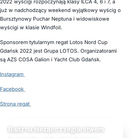
2022 wyścigi rozpoczynają klasy ILCA 4, 6 i 7, a
już w nadchodzący weekend wyjątkowy wyścig o
Bursztynowy Puchar Neptuna i widowiskowe
wyścigi w klasie Windfoil.
Sponsorem tytularnym regat Lotos Nord Cup
Gdańsk 2022 jest Grupa LOTOS. Organizatorami
są AZS COSA Galion i Yacht Club Gdańsk.
Instagram
Facebook
Strona regat
Bądź na bieżąco z żeglarstwem
Raz w tygodniu - regaty, rejsy i ludzie morza w