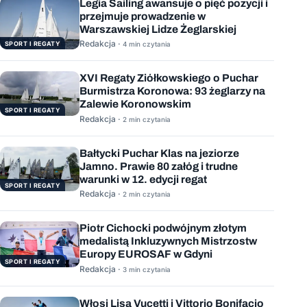
Legia Sailing awansuje o pięć pozycji i
przejmuje prowadzenie w
Warszawskiej Lidze Żeglarskiej
Redakcja ·
SPORT I REGATY
4 min czytania
XVI Regaty Ziółkowskiego o Puchar
Burmistrza Koronowa: 93 żeglarzy na
Zalewie Koronowskim
SPORT I REGATY
Redakcja ·
2 min czytania
Bałtycki Puchar Klas na jeziorze
Jamno. Prawie 80 załóg i trudne
warunki w 12. edycji regat
SPORT I REGATY
Redakcja ·
2 min czytania
Piotr Cichocki podwójnym złotym
medalistą Inkluzywnych Mistrzostw
Europy EUROSAF w Gdyni
SPORT I REGATY
Redakcja ·
3 min czytania
Włosi Lisa Vucetti i Vittorio Bonifacio