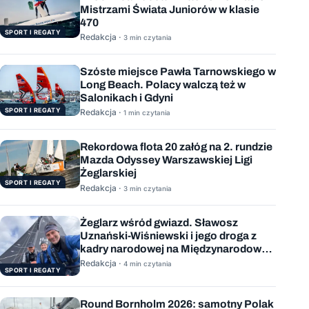
Mistrzami Świata Juniorów w klasie
470
SPORT I REGATY
Redakcja ·
3 min czytania
Szóste miejsce Pawła Tarnowskiego w
Long Beach. Polacy walczą też w
Salonikach i Gdyni
SPORT I REGATY
Redakcja ·
1 min czytania
Rekordowa flota 20 załóg na 2. rundzie
Mazda Odyssey Warszawskiej Ligi
Żeglarskiej
SPORT I REGATY
Redakcja ·
3 min czytania
Żeglarz wśród gwiazd. Sławosz
Uznański-Wiśniewski i jego droga z
kadry narodowej na Międzynarodową
Stację Kosmiczną
Redakcja ·
4 min czytania
SPORT I REGATY
Round Bornholm 2026: samotny Polak