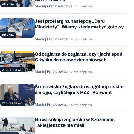
GDYNIA
Maciej Frąckiewicz ·
3 min czytania
Jest przetarg na następcę „Daru
Młodzieży”. Wiemy, kiedy ma być gotowy
GDYNIA
Maciej Frąckiewicz ·
4 min czytania
Od żeglarza do żeglarza, czyli jacht spod
Giżycka do celów szkoleniowych
ŻEGLARSTWO
Maciej Frąckiewicz ·
2 min czytania
Środowisko żeglarskie w ogólnopolskim
dialogu, czyli Sejmik PZŻ i Konwent
ŻEGLARSTWO
Maciej Frąckiewicz ·
4 min czytania
Nowa sekcja żeglarska w Szczecinie.
Takiej jeszcze nie mieli