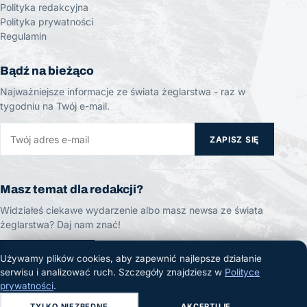
Polityka redakcyjna
Polityka prywatności
Regulamin
Bądź na bieżąco
Najważniejsze informacje ze świata żeglarstwa - raz w
tygodniu na Twój e-mail.
ZAPISZ SIĘ
Masz temat dla redakcji?
Widziałeś ciekawe wydarzenie albo masz newsa ze świata
żeglarstwa? Daj nam znać!
ZGŁOŚ TEMAT
Używamy plików cookies, aby zapewnić najlepsze działanie
serwisu i analizować ruch. Szczegóły znajdziesz w
Polityce
prywatności
.
TYLKO NIEZBĘDNE
AKCEPTUJĘ