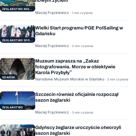
nowym życiem
ŻEGLARSTWO REKERACYJNE
Maciej Frąckiewicz ·
1 min czytania
Wielki Start programu PGE PolSailing w
Gdańsku
ŻEGLARSTWO SPORTOWE
Maciej Frąckiewicz ·
2 min czytania
Muzeum zaprasza na „Zakaz
fotografowania. Morze w obiektywie
Karola Przybyły”
GDAŃSK
Narodowe Muzeum Morskie w Gdańsku ·
3 min czytania
Szczecin również oficjalnie rozpoczął
sezon żeglarski
ŻEGLARSTWO
Maciej Frąckiewicz ·
3 min czytania
Gdyńscy żeglarze uroczyście otworzyli
sezon żeglarski