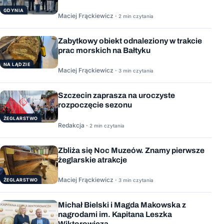
GDYNIA
Maciej Frąckiewicz ·
2 min czytania
Zabytkowy obiekt odnaleziony w trakcie
prac morskich na Bałtyku
NA LĄDZIE
Maciej Frąckiewicz ·
3 min czytania
Szczecin zaprasza na uroczyste
rozpoczęcie sezonu
ŻEGLARSTWO
Redakcja ·
2 min czytania
Zbliża się Noc Muzeów. Znamy pierwsze
żeglarskie atrakcje
Maciej Frąckiewicz ·
ŻEGLARSTWO
3 min czytania
Michał Bielski i Magda Makowska z
nagrodami im. Kapitana Leszka
Wiktorowicza