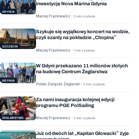
inwestycję Nova Marina Gdynia
GDYNIA
Maciej Frąckiewicz ·
3 min czytania
Szykuje się wyjątkowy koncert na wodzie,
czyli szanty na pokładzie „Chopina”
SZCZECIN
Maciej Frąckiewicz ·
1 min czytania
W Gdyni przekazano 11 milionów złotych
na budowę Centrum Żeglarstwa
GDYNIA
Polski Związek Żeglarski ·
2 min czytania
Za nami inauguracja kolejnej edycji
programu PGE PolSailing
Maciej Frąckiewicz ·
ŻEGLARSTWO
2 min czytania
Już od dwóch lat „Kapitan Głowacki” żyje