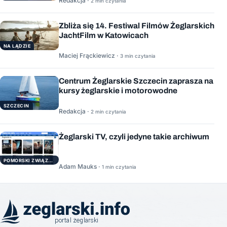
Redakcja ·
2 min czytania
Zbliża się 14. Festiwal Filmów Żeglarskich
JachtFilm w Katowicach
NA LĄDZIE
Maciej Frąckiewicz ·
3 min czytania
Centrum Żeglarskie Szczecin zaprasza na
kursy żeglarskie i motorowodne
SZCZECIN
Redakcja ·
2 min czytania
Żeglarski TV, czyli jedyne takie archiwum
POMORSKI ZWIĄZEK ŻEGLARSKI
Adam Mauks ·
1 min czytania