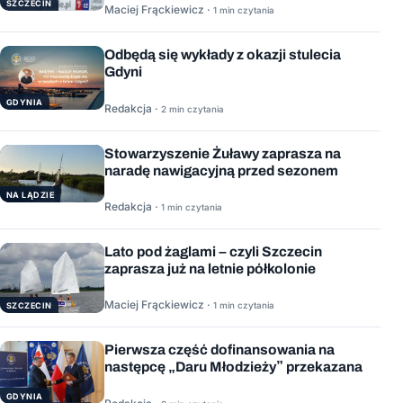
SZCZECIN
Maciej Frąckiewicz ·
1 min czytania
Odbędą się wykłady z okazji stulecia
Gdyni
GDYNIA
Redakcja ·
2 min czytania
Stowarzyszenie Żuławy zaprasza na
naradę nawigacyjną przed sezonem
NA LĄDZIE
Redakcja ·
1 min czytania
Lato pod żaglami – czyli Szczecin
zaprasza już na letnie półkolonie
Maciej Frąckiewicz ·
1 min czytania
SZCZECIN
Pierwsza część dofinansowania na
następcę „Daru Młodzieży” przekazana
GDYNIA