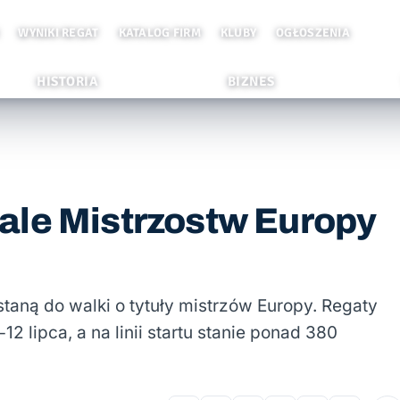
WYNIKI REGAT
KATALOG FIRM
KLUBY
OGŁOSZENIA
HISTORIA
BIZNES
ale Mistrzostw Europy
staną do walki o tytuły mistrzów Europy. Regaty
 lipca, a na linii startu stanie ponad 380