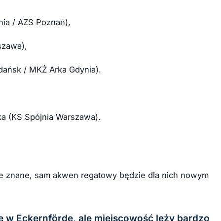
ia / AZS Poznań),
szawa),
ańsk / MKŻ Arka Gdynia).
a (KS Spójnia Warszawa).
ze znane, sam akwen regatowy będzie dla nich nowym
ię w Eckernförde, ale miejscowość leży bardzo