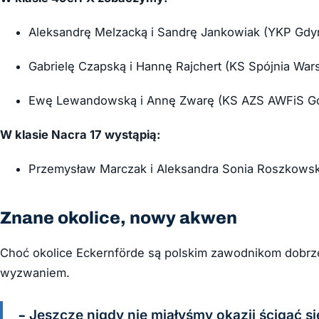
Aleksandrę Melzacką i Sandrę Jankowiak (YKP Gdyn
Gabrielę Czapską i Hannę Rajchert (KS Spójnia War
Ewę Lewandowską i Annę Zwarę (KS AZS AWFiS Gd
W klasie Nacra 17 wystąpią:
Przemysław Marczak i Aleksandra Sonia Roszkowsk
Znane okolice, nowy akwen
Choć okolice Eckernförde są polskim zawodnikom dobr
wyzwaniem.
– Jeszcze nigdy nie miałyśmy okazji ścigać s