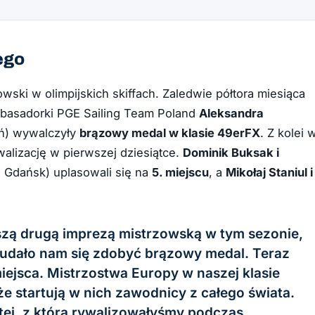
ego
wski w olimpijskich skiffach. Zaledwie półtora miesiąca
mbasadorki PGE Sailing Team Poland
Aleksandra
ń) wywalczyły
brązowy medal w klasie 49erFX
. Z kolei 
walizację w pierwszej dziesiątce.
Dominik Buksak i
 Gdańsk) uplasowali się na
5. miejscu
, a
Mikołaj Staniul i
zą drugą imprezą mistrzowską w tym sezonie,
 udało nam się zdobyć brązowy medal. Teraz
ejsca. Mistrzostwa Europy w naszej klasie
e startują w nich zawodnicy z całego świata.
 tej, z którą rywalizowałyśmy podczas