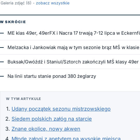
Galeria zdjęć (6) -
zobacz wszystkie
W SKRÓCIE
ME klas 49er, 49erFX i Nacra 17 trwają 7-12 lipca w Eckern
Melzacka i Jankowiak mają w tym sezonie brąz MŚ w klasi
Buksak/Gwóźdź i Staniul/Sztorch zakończyli MŚ klasy 49er 
Na linii startu stanie ponad 380 żeglarzy
W TYM ARTYKULE
Udany początek sezonu mistrzowskiego
Siedem polskich załóg na starcie
Znane okolice, nowy akwen
Młode załogi z apetytem na wysokie miejsca