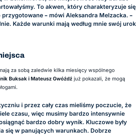
tartowałyśmy. To akwen, który charakteryzuje się
o przygotowane – mówi Aleksandra Melzacka. –
dnie. Każde warunki mają według mnie swój urok
miejsca
mają za sobą zaledwie kilka miesięcy wspólnego
nik Buksak i Mateusz Gwóźdź
już pokazali, że mogą
łogami.
czniu i przez cały czas mieliśmy poczucie, że
iele czasu, więc musimy bardzo intensywnie
 osiągnąć bardzo dobry wynik. Kluczowe były
ia się w panujących warunkach. Dobrze