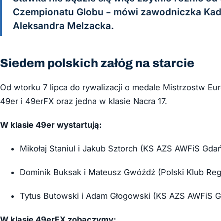
Czempionatu Globu – mówi zawodniczka Kadr
Aleksandra Melzacka.
Siedem polskich załóg na starcie
Od wtorku 7 lipca do rywalizacji o medale Mistrzostw Eu
49er i 49erFX oraz jedna w klasie Nacra 17.
W klasie 49er wystartują:
Mikołaj Staniul i Jakub Sztorch (KS AZS AWFiS Gdań
Dominik Buksak i Mateusz Gwóźdź (Polski Klub Re
Tytus Butowski i Adam Głogowski (KS AZS AWFiS Gd
W klasie 49erFX zobaczymy: