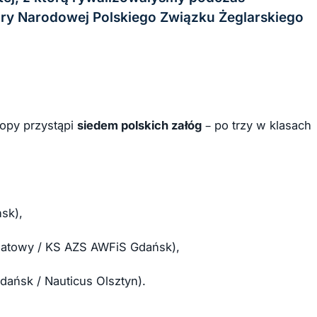
y Narodowej Polskiego Związku Żeglarskiego
ropy przystąpi
siedem polskich załóg
– po trzy w klasach
sk),
gatowy / KS AZS AWFiS Gdańsk),
ańsk / Nauticus Olsztyn).