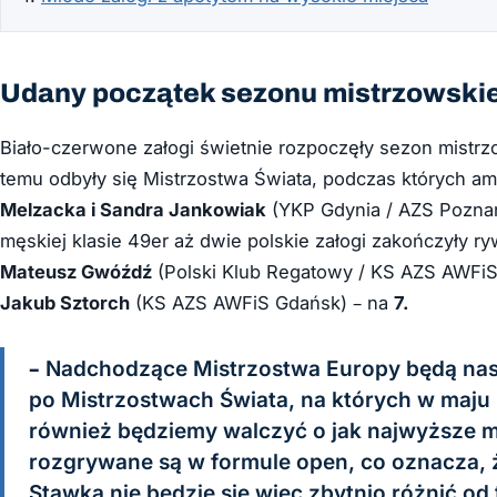
Udany początek sezonu mistrzowski
Biało-czerwone załogi świetnie rozpoczęły sezon mistrzo
temu odbyły się Mistrzostwa Świata, podczas których a
Melzacka i Sandra Jankowiak
(YKP Gdynia / AZS Pozna
męskiej klasie 49er aż dwie polskie załogi zakończyły ry
Mateusz Gwóźdź
(Polski Klub Regatowy / KS AZS AWFiS
Jakub Sztorch
(KS AZS AWFiS Gdańsk) – na
7.
– Nadchodzące Mistrzostwa Europy będą nas
po Mistrzostwach Świata, na których w maju
również będziemy walczyć o jak najwyższe mi
rozgrywane są w formule open, co oznacza, ż
Stawka nie będzie się więc zbytnio różnić od