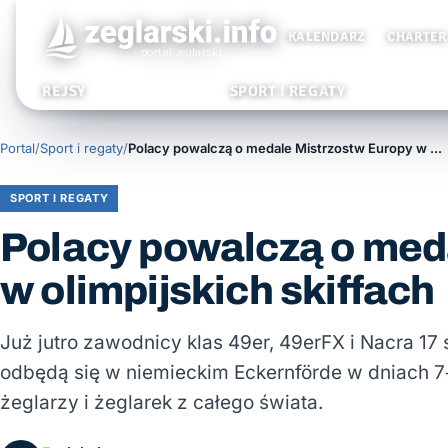
KALENDARZ
CHARTER
REJSY
SPORT I REGATY
Portal
/
Sport i regaty
/
Polacy powalczą o medale Mistrzostw Europy w olimpijskich skiffach
SPORT I REGATY
Polacy powalczą o med
w olimpijskich skiffach
Już jutro zawodnicy klas 49er, 49erFX i Nacra 17 
odbędą się w niemieckim Eckernförde w dniach 7–12
żeglarzy i żeglarek z całego świata.