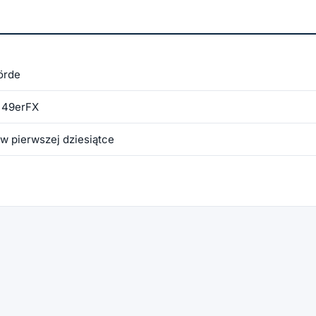
+2
förde
e 49erFX
w pierwszej dziesiątce