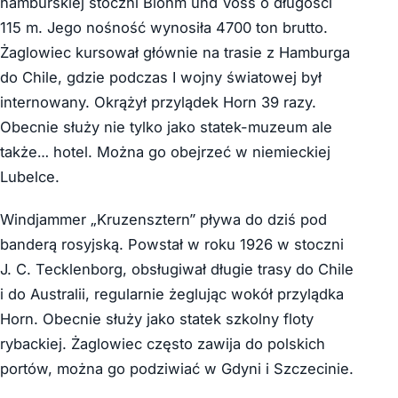
hamburskiej stoczni Blohm und Voss o długości
115 m. Jego nośność wynosiła 4700 ton brutto.
Żaglowiec kursował głównie na trasie z Hamburga
do Chile, gdzie podczas I wojny światowej był
internowany. Okrążył przylądek Horn 39 razy.
Obecnie służy nie tylko jako statek-muzeum ale
także… hotel. Można go obejrzeć w niemieckiej
Lubelce.
Windjammer „Kruzensztern” pływa do dziś pod
banderą rosyjską. Powstał w roku 1926 w stoczni
J. C. Tecklenborg, obsługiwał długie trasy do Chile
i do Australii, regularnie żeglując wokół przylądka
Horn. Obecnie służy jako statek szkolny floty
rybackiej. Żaglowiec często zawija do polskich
portów, można go podziwiać w Gdyni i Szczecinie.