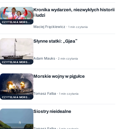
Kronika wydarzeń, niezwykłych historii
i ludzi
CZYTELNIA MORSKA
Maciej Frąckiewicz ·
1 min czytania
Słynne statki: „Gjøa”
Adam Mauks ·
2 min czytania
CZYTELNIA MORSKA
Morskie wojny w pigułce
Tomasz Falba ·
1 min czytania
CZYTELNIA MORSKA
Siostry nieidealne
Tomasz Falba ·
1 min czytania