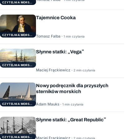
CZYTELNIA MORSKA
Tajemnice Cooka
CZYTELNIA MORSKA
Tomasz Falba ·
1 min czytania
Słynne statki: „Vega”
CZYTELNIA MORSKA
Maciej Frąckiewicz ·
2 min czytania
Nowy podręcznik dla przyszłych
sterników morskich
Adam Mauks ·
CZYTELNIA MORSKA
1 min czytania
Słynne statki: „Great Republic”
CZYTELNIA MORSKA
Maciej Frąckiewicz ·
2 min czytania