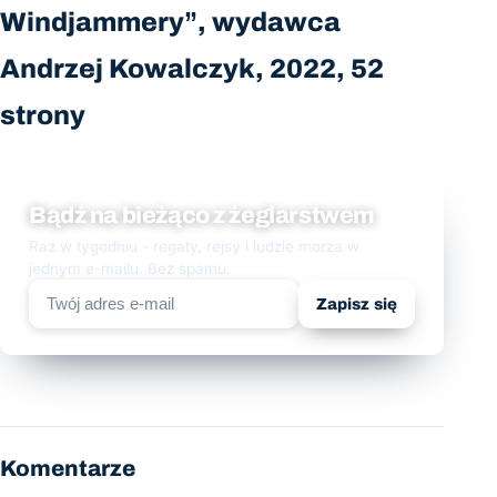
Windjammery”, wydawca
Andrzej Kowalczyk, 2022, 52
strony
Bądź na bieżąco z żeglarstwem
Raz w tygodniu - regaty, rejsy i ludzie morza w
jednym e-mailu. Bez spamu.
Zapisz się
Komentarze