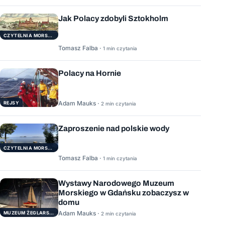
Jak Polacy zdobyli Sztokholm
CZYTELNIA MORSKA
Tomasz Falba ·
1 min czytania
Polacy na Hornie
Adam Mauks ·
REJSY
2 min czytania
Zaproszenie nad polskie wody
CZYTELNIA MORSKA
Tomasz Falba ·
1 min czytania
Wystawy Narodowego Muzeum
Morskiego w Gdańsku zobaczysz w
domu
Adam Mauks ·
MUZEUM ŻEGLARSTWA POMORSKIEGO
2 min czytania