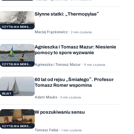
Słynne statki: „Thermopylae”
CZYTELNIA MORSKA
Maciej Frąckiewicz ·
2 min czytania
Agnieszka i Tomasz Mazur: Niesienie
pomocy to spore wyzwanie
Agnieszka i Tomasz Mazur ·
CZYTELNIA MORSKA
11 min czytania
60 lat od rejsu „Śmiałego”. Profesor
Tomasz Romer wspomina
REJSY
Adam Mauks ·
3 min czytania
W poszukiwaniu sensu
CZYTELNIA MORSKA
Tomasz Falba ·
1 min czytania