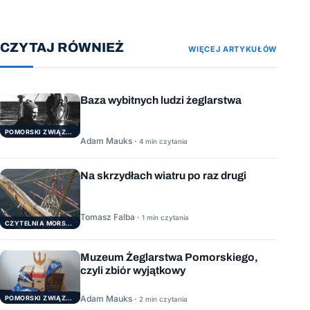
CZYTAJ RÓWNIEŻ
WIĘCEJ ARTYKUŁÓW
Baza wybitnych ludzi żeglarstwa
POMORSKI ZWIĄZEK ŻEGLARSKI
Adam Mauks ·
4 min czytania
Na skrzydłach wiatru po raz drugi
Tomasz Falba ·
1 min czytania
CZYTELNIA MORSKA
Muzeum Żeglarstwa Pomorskiego,
czyli zbiór wyjątkowy
Adam Mauks ·
POMORSKI ZWIĄZEK ŻEGLARSKI
2 min czytania