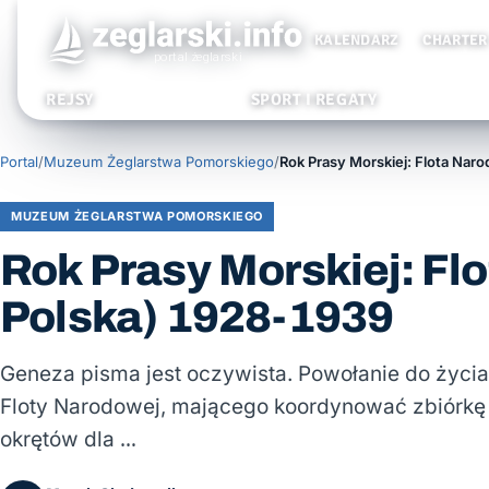
KALENDARZ
CHARTER
REJSY
SPORT I REGATY
Portal
/
Muzeum Żeglarstwa Pomorskiego
/
MUZEUM ŻEGLARSTWA POMORSKIEGO
Rok Prasy Morskiej: Fl
Polska) 1928-1939
Geneza pisma jest oczywista. Powołanie do życia
Floty Narodowej, mającego koordynować zbiórkę
okrętów dla …