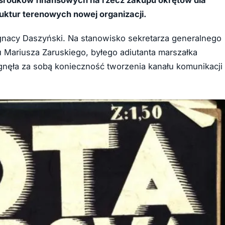
środków finansowych na rzecz zakupu okrętów dla
ktur terenowych nowej organizacji.
gnacy Daszyński. Na stanowisko sekretarza generalnego
 Mariusza Zaruskiego, byłego adiutanta marszałka
gnęła za sobą konieczność tworzenia kanału komunikacji