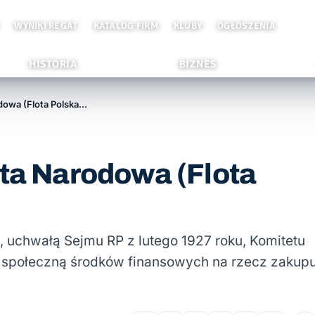
WYNIKI REGAT
KATALOG FIRM
KLUBY
OGŁOSZENIA
HISTORIA
BIZNES
Rok Prasy Morskiej: Flota Narodowa (Flota Polska) 1928-1939
ota Narodowa (Flota
, uchwałą Sejmu RP z lutego 1927 roku, Komitetu
 społeczną środków finansowych na rzecz zakup