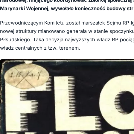
Narodowej, mającego koordynować zbiórkę społeczną 
Marynarki Wojennej, wywołało konieczność budowy stru
Przewodniczącym Komitetu został marszałek Sejmu RP I
nowej struktury mianowano generała w stanie spoczynku
Piłsudskiego. Taka decyzja najwyższych władz RP pocią
władz centralnych z tzw. terenem.