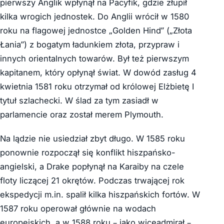
pierwszy Anglik wpłynął na Pacyfik, gdzie złupił
kilka wrogich jednostek. Do Anglii wrócił w 1580
roku na flagowej jednostce „Golden Hind” („Złota
Łania”) z bogatym ładunkiem złota, przypraw i
innych orientalnych towarów. Był też pierwszym
kapitanem, który opłynął świat. W dowód zasług 4
kwietnia 1581 roku otrzymał od królowej Elżbietę I
tytuł szlachecki. W ślad za tym zasiadł w
parlamencie oraz został merem Plymouth.
Na lądzie nie usiedział zbyt długo. W 1585 roku
ponownie rozpoczął się konflikt hiszpańsko-
angielski, a Drake popłynął na Karaiby na czele
floty liczącej 21 okrętów. Podczas trwającej rok
ekspedycji m.in. spalił kilka hiszpańskich fortów. W
1587 roku operował głównie na wodach
europejskich, a w 1588 roku – jako wiceadmirał –