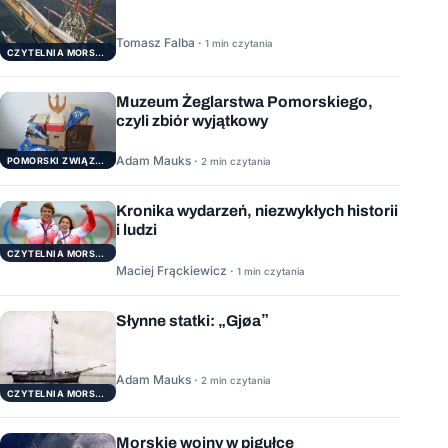
Tomasz Falba ·
1 min czytania
CZYTELNIA MORSKA
Muzeum Żeglarstwa Pomorskiego,
czyli zbiór wyjątkowy
Adam Mauks ·
POMORSKI ZWIĄZEK ŻEGLARSKI
2 min czytania
Kronika wydarzeń, niezwykłych historii
i ludzi
CZYTELNIA MORSKA
Maciej Frąckiewicz ·
1 min czytania
Słynne statki: „Gjøa”
Adam Mauks ·
2 min czytania
CZYTELNIA MORSKA
Morskie wojny w pigułce