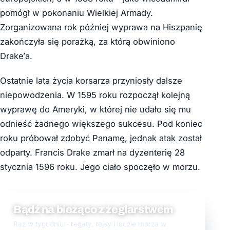
pomógł w pokonaniu Wielkiej Armady.
Zorganizowana rok później wyprawa na Hiszpanię
zakończyła się porażką, za którą obwiniono
Drake’a.
Ostatnie lata życia korsarza przyniosły dalsze
niepowodzenia. W 1595 roku rozpoczął kolejną
wyprawę do Ameryki, w której nie udało się mu
odnieść żadnego większego sukcesu. Pod koniec
roku próbował zdobyć Panamę, jednak atak został
odparty. Francis Drake zmarł na dyzenterię 28
stycznia 1596 roku. Jego ciało spoczęło w morzu.
Bądź na bieżąco z żeglarstwem
Raz w tygodniu - regaty, rejsy i ludzie morza w