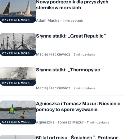
Nowy podręcznik dla przyszłych
sterników morskich
Adam Mauks ·
CZYTELNIA MORSKA
1 min czytania
Słynne statki: „Great Republic”
CZYTELNIA MORSKA
Maciej Frąckiewicz ·
2 min czytania
Słynne statki: „Thermopylae”
CZYTELNIA MORSKA
Maciej Frąckiewicz ·
2 min czytania
Agnieszka i Tomasz Mazur: Niesienie
pomocy to spore wyzwanie
Agnieszka i Tomasz Mazur ·
CZYTELNIA MORSKA
11 min czytania
60 lat od rejsu „Śmiałego”. Profesor