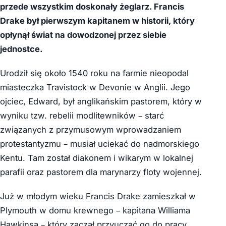
przede wszystkim doskonały żeglarz. Francis
Drake był pierwszym kapitanem w historii, który
opłynął świat na dowodzonej przez siebie
jednostce.
Urodził się około 1540 roku na farmie nieopodal
miasteczka Travistock w Devonie w Anglii. Jego
ojciec, Edward, był anglikańskim pastorem, który w
wyniku tzw. rebelii modlitewników – starć
związanych z przymusowym wprowadzaniem
protestantyzmu – musiał uciekać do nadmorskiego
Kentu. Tam został diakonem i wikarym w lokalnej
parafii oraz pastorem dla marynarzy floty wojennej.
Już w młodym wieku Francis Drake zamieszkał w
Plymouth w domu krewnego – kapitana Williama
Hawkinsa – który zaczął przyuczać go do pracy