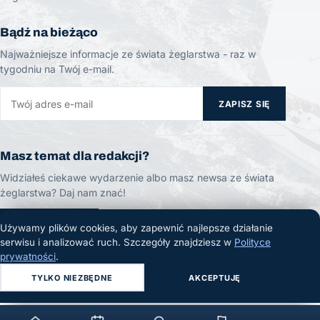
Bądź na bieżąco
Najważniejsze informacje ze świata żeglarstwa - raz w
tygodniu na Twój e-mail.
ZAPISZ SIĘ
Masz temat dla redakcji?
Widziałeś ciekawe wydarzenie albo masz newsa ze świata
żeglarstwa? Daj nam znać!
ZGŁOŚ TEMAT
Używamy plików cookies, aby zapewnić najlepsze działanie
serwisu i analizować ruch. Szczegóły znajdziesz w
Polityce
prywatności
.
TYLKO NIEZBĘDNE
AKCEPTUJĘ
© 2026 Żeglarski.info. Wszelkie prawa zastrzeżone.