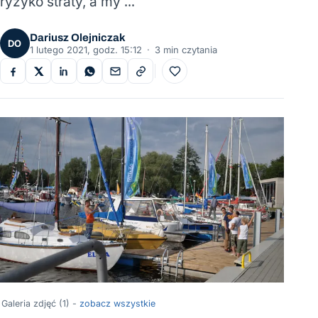
ryzyko straty, a my …
Dariusz Olejniczak
DO
1 lutego 2021, godz. 15:12
·
3 min czytania
Do ulubionych
Galeria zdjęć (1) -
zobacz wszystkie