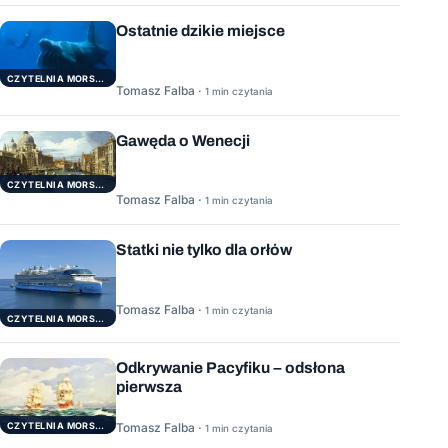
Ostatnie dzikie miejsce
CZYTELNIA MORSKA
Tomasz Falba ·
1 min czytania
Gawęda o Wenecji
CZYTELNIA MORSKA
Tomasz Falba ·
1 min czytania
Statki nie tylko dla orłów
Tomasz Falba ·
1 min czytania
CZYTELNIA MORSKA
Odkrywanie Pacyfiku – odsłona
pierwsza
Tomasz Falba ·
CZYTELNIA MORSKA
1 min czytania