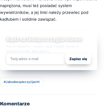
naprężona, musi też posiadać system
wywietrzników, a jej linki należy przewlec pod
kadłubem i solidnie zawiązać.
Bądź na bieżąco z żeglarstwem
Raz w tygodniu - regaty, rejsy i ludzie morza w
jednym e-mailu. Bez spamu.
Zapisz się
#Jakzabezpieczyćjacht
Komentarze