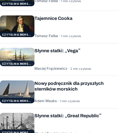
Tomasz Falba ·
1 min czytania
CZYTELNIA MORSKA
Tajemnice Cooka
CZYTELNIA MORSKA
Tomasz Falba ·
1 min czytania
Słynne statki: „Vega”
CZYTELNIA MORSKA
Maciej Frąckiewicz ·
2 min czytania
Nowy podręcznik dla przyszłych
sterników morskich
Adam Mauks ·
CZYTELNIA MORSKA
1 min czytania
Słynne statki: „Great Republic”
CZYTELNIA MORSKA