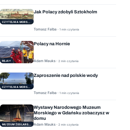
Jak Polacy zdobyli Sztokholm
CZYTELNIA MORSKA
Tomasz Falba ·
1 min czytania
Polacy na Hornie
Adam Mauks ·
REJSY
2 min czytania
Zaproszenie nad polskie wody
CZYTELNIA MORSKA
Tomasz Falba ·
1 min czytania
Wystawy Narodowego Muzeum
Morskiego w Gdańsku zobaczysz w
domu
Adam Mauks ·
MUZEUM ŻEGLARSTWA POMORSKIEGO
2 min czytania