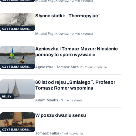
Maciej Frąckiewicz ·
2 min czytania
Słynne statki: „Thermopylae”
CZYTELNIA MORSKA
Maciej Frąckiewicz ·
2 min czytania
Agnieszka i Tomasz Mazur: Niesienie
pomocy to spore wyzwanie
Agnieszka i Tomasz Mazur ·
CZYTELNIA MORSKA
11 min czytania
60 lat od rejsu „Śmiałego”. Profesor
Tomasz Romer wspomina
REJSY
Adam Mauks ·
3 min czytania
W poszukiwaniu sensu
CZYTELNIA MORSKA
Tomasz Falba ·
1 min czytania