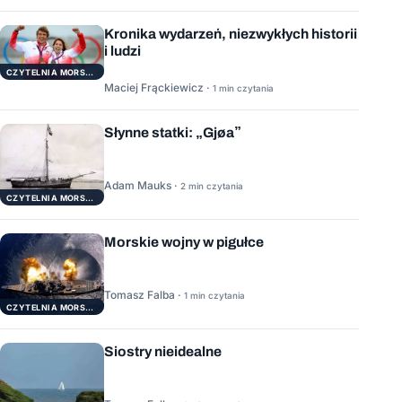
Kronika wydarzeń, niezwykłych historii
i ludzi
CZYTELNIA MORSKA
Maciej Frąckiewicz ·
1 min czytania
Słynne statki: „Gjøa”
Adam Mauks ·
2 min czytania
CZYTELNIA MORSKA
Morskie wojny w pigułce
Tomasz Falba ·
1 min czytania
CZYTELNIA MORSKA
Siostry nieidealne