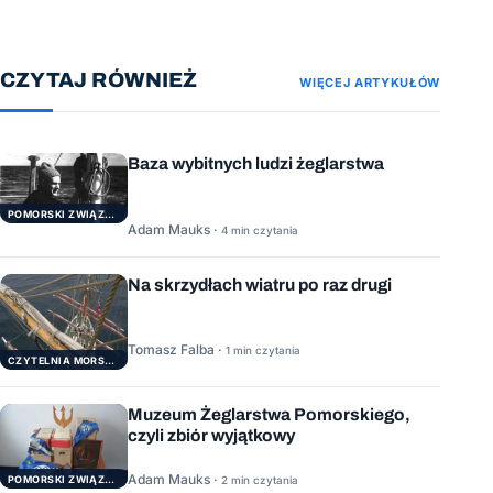
CZYTAJ RÓWNIEŻ
WIĘCEJ ARTYKUŁÓW
Baza wybitnych ludzi żeglarstwa
POMORSKI ZWIĄZEK ŻEGLARSKI
Adam Mauks ·
4 min czytania
Na skrzydłach wiatru po raz drugi
Tomasz Falba ·
1 min czytania
CZYTELNIA MORSKA
Muzeum Żeglarstwa Pomorskiego,
czyli zbiór wyjątkowy
Adam Mauks ·
POMORSKI ZWIĄZEK ŻEGLARSKI
2 min czytania