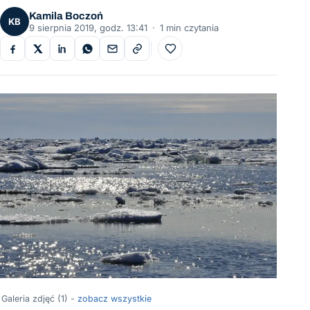
Kamila Boczoń
KB
9 sierpnia 2019, godz. 13:41
·
1 min czytania
Do ulubionych
Galeria zdjęć (1) -
zobacz wszystkie