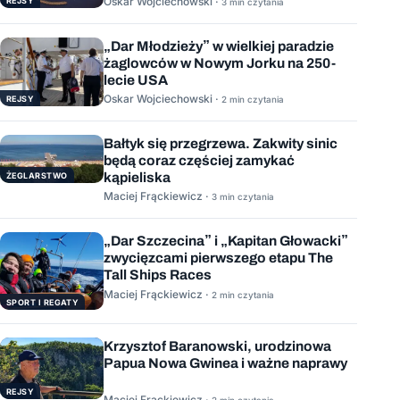
Oskar Wojciechowski ·
REJSY
3 min czytania
„Dar Młodzieży” w wielkiej paradzie
żaglowców w Nowym Jorku na 250-
lecie USA
Oskar Wojciechowski ·
REJSY
2 min czytania
Bałtyk się przegrzewa. Zakwity sinic
będą coraz częściej zamykać
kąpieliska
ŻEGLARSTWO
Maciej Frąckiewicz ·
3 min czytania
„Dar Szczecina” i „Kapitan Głowacki”
zwycięzcami pierwszego etapu The
Tall Ships Races
Maciej Frąckiewicz ·
2 min czytania
SPORT I REGATY
Krzysztof Baranowski, urodzinowa
Papua Nowa Gwinea i ważne naprawy
REJSY
Maciej Frąckiewicz ·
2 min czytania