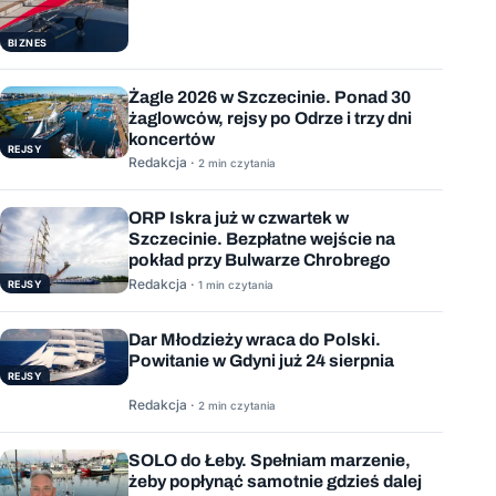
BIZNES
Żagle 2026 w Szczecinie. Ponad 30
żaglowców, rejsy po Odrze i trzy dni
koncertów
REJSY
Redakcja ·
2 min czytania
ORP Iskra już w czwartek w
Szczecinie. Bezpłatne wejście na
pokład przy Bulwarze Chrobrego
Redakcja ·
REJSY
1 min czytania
Dar Młodzieży wraca do Polski.
Powitanie w Gdyni już 24 sierpnia
REJSY
Redakcja ·
2 min czytania
SOLO do Łeby. Spełniam marzenie,
żeby popłynąć samotnie gdzieś dalej