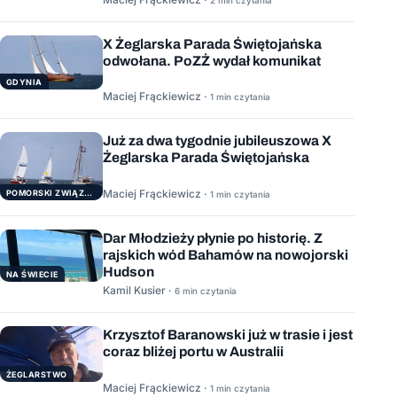
X Żeglarska Parada Świętojańska
odwołana. PoZŻ wydał komunikat
GDYNIA
Maciej Frąckiewicz ·
1 min czytania
Już za dwa tygodnie jubileuszowa X
Żeglarska Parada Świętojańska
Maciej Frąckiewicz ·
POMORSKI ZWIĄZEK ŻEGLARSKI
1 min czytania
Dar Młodzieży płynie po historię. Z
rajskich wód Bahamów na nowojorski
Hudson
NA ŚWIECIE
Kamil Kusier ·
6 min czytania
Krzysztof Baranowski już w trasie i jest
coraz bliżej portu w Australii
ŻEGLARSTWO
Maciej Frąckiewicz ·
1 min czytania