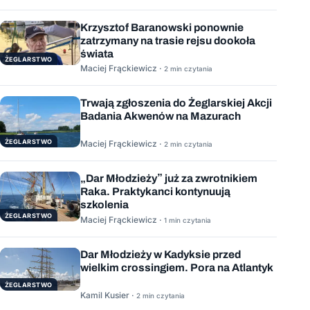
Krzysztof Baranowski ponownie
zatrzymany na trasie rejsu dookoła
świata
ŻEGLARSTWO
Maciej Frąckiewicz ·
2 min czytania
Trwają zgłoszenia do Żeglarskiej Akcji
Badania Akwenów na Mazurach
ŻEGLARSTWO
Maciej Frąckiewicz ·
2 min czytania
„Dar Młodzieży” już za zwrotnikiem
Raka. Praktykanci kontynuują
szkolenia
ŻEGLARSTWO
Maciej Frąckiewicz ·
1 min czytania
Dar Młodzieży w Kadyksie przed
wielkim crossingiem. Pora na Atlantyk
ŻEGLARSTWO
Kamil Kusier ·
2 min czytania