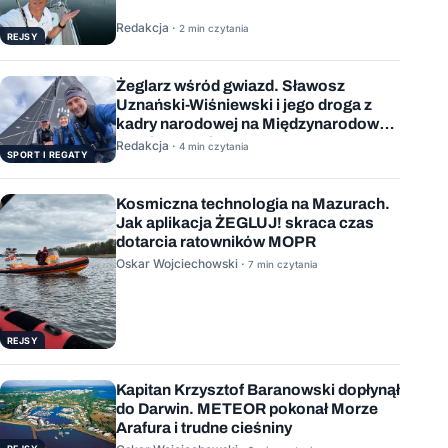
Redakcja ·
2 min czytania
REJSY
Żeglarz wśród gwiazd. Sławosz
Uznański-Wiśniewski i jego droga z
kadry narodowej na Międzynarodową
Stację Kosmiczną
Redakcja ·
4 min czytania
SPORT I REGATY
Kosmiczna technologia na Mazurach.
Jak aplikacja ŻEGLUJ! skraca czas
dotarcia ratowników MOPR
Oskar Wojciechowski ·
7 min czytania
REJSY
Kapitan Krzysztof Baranowski dopłynął
do Darwin. METEOR pokonał Morze
Arafura i trudne cieśniny