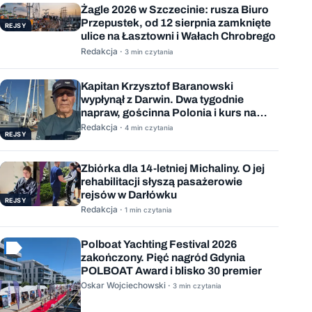
Żagle 2026 w Szczecinie: rusza Biuro
Przepustek, od 12 sierpnia zamknięte
REJSY
ulice na Łasztowni i Wałach Chrobrego
Redakcja ·
3 min czytania
Kapitan Krzysztof Baranowski
wypłynął z Darwin. Dwa tygodnie
napraw, gościnna Polonia i kurs na
Mauritius
Redakcja ·
4 min czytania
REJSY
Zbiórka dla 14-letniej Michaliny. O jej
rehabilitacji słyszą pasażerowie
rejsów w Darłówku
REJSY
Redakcja ·
1 min czytania
Polboat Yachting Festival 2026
zakończony. Pięć nagród Gdynia
POLBOAT Award i blisko 30 premier
Oskar Wojciechowski ·
3 min czytania