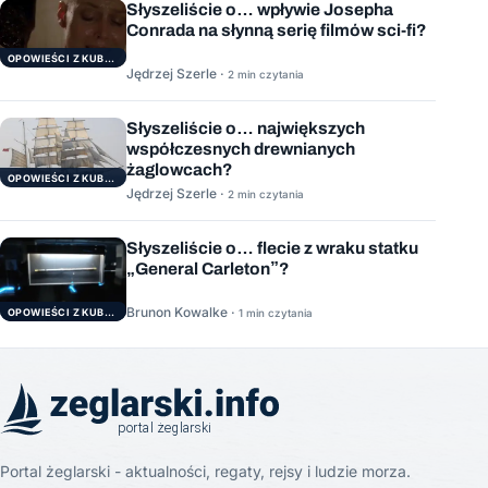
Słyszeliście o… wpływie Josepha
Conrada na słynną serię filmów sci-fi?
OPOWIEŚCI Z KUBRYKU
Jędrzej Szerle ·
2 min czytania
Słyszeliście o… największych
współczesnych drewnianych
żaglowcach?
OPOWIEŚCI Z KUBRYKU
Jędrzej Szerle ·
2 min czytania
Słyszeliście o… flecie z wraku statku
„General Carleton”?
Brunon Kowalke ·
OPOWIEŚCI Z KUBRYKU
1 min czytania
Portal żeglarski - aktualności, regaty, rejsy i ludzie morza.