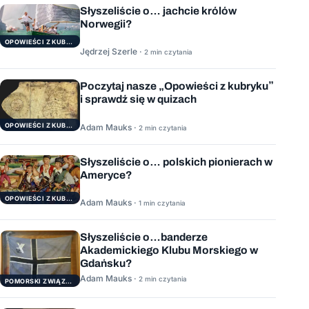
Słyszeliście o… jachcie królów
Norwegii?
OPOWIEŚCI Z KUBRYKU
Jędrzej Szerle ·
2 min czytania
Poczytaj nasze „Opowieści z kubryku”
i sprawdź się w quizach
OPOWIEŚCI Z KUBRYKU
Adam Mauks ·
2 min czytania
Słyszeliście o… polskich pionierach w
Ameryce?
OPOWIEŚCI Z KUBRYKU
Adam Mauks ·
1 min czytania
Słyszeliście o…banderze
Akademickiego Klubu Morskiego w
Gdańsku?
Adam Mauks ·
2 min czytania
POMORSKI ZWIĄZEK ŻEGLARSKI