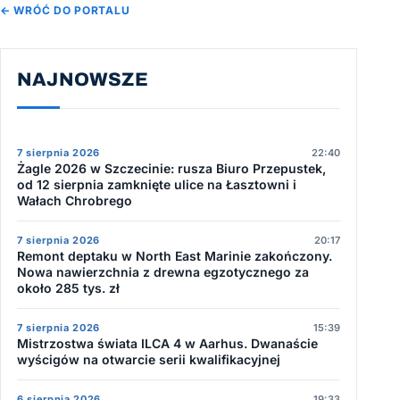
← WRÓĆ DO PORTALU
NAJNOWSZE
7 sierpnia 2026
22:40
Żagle 2026 w Szczecinie: rusza Biuro Przepustek,
od 12 sierpnia zamknięte ulice na Łasztowni i
Wałach Chrobrego
7 sierpnia 2026
20:17
Remont deptaku w North East Marinie zakończony.
Nowa nawierzchnia z drewna egzotycznego za
około 285 tys. zł
7 sierpnia 2026
15:39
Mistrzostwa świata ILCA 4 w Aarhus. Dwanaście
wyścigów na otwarcie serii kwalifikacyjnej
6 sierpnia 2026
19:33