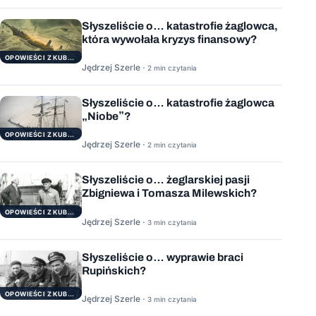
Słyszeliście o… katastrofie żaglowca,
która wywołała kryzys finansowy?
OPOWIEŚCI Z KUBRYKU
Jędrzej Szerle ·
2 min czytania
Słyszeliście o… katastrofie żaglowca
„Niobe”?
OPOWIEŚCI Z KUBRYKU
Jędrzej Szerle ·
2 min czytania
Słyszeliście o… żeglarskiej pasji
Zbigniewa i Tomasza Milewskich?
OPOWIEŚCI Z KUBRYKU
Jędrzej Szerle ·
3 min czytania
Słyszeliście o… wyprawie braci
Rupińskich?
OPOWIEŚCI Z KUBRYKU
Jędrzej Szerle ·
3 min czytania