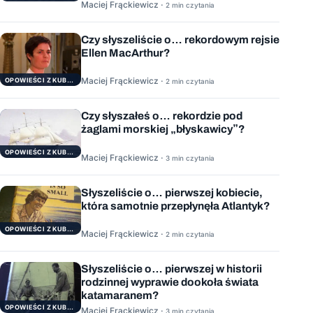
Maciej Frąckiewicz ·
2 min czytania
Czy słyszeliście o… rekordowym rejsie
Ellen MacArthur?
Maciej Frąckiewicz ·
OPOWIEŚCI Z KUBRYKU
2 min czytania
Czy słyszałeś o… rekordzie pod
żaglami morskiej „błyskawicy”?
OPOWIEŚCI Z KUBRYKU
Maciej Frąckiewicz ·
3 min czytania
Słyszeliście o… pierwszej kobiecie,
która samotnie przepłynęła Atlantyk?
OPOWIEŚCI Z KUBRYKU
Maciej Frąckiewicz ·
2 min czytania
Słyszeliście o… pierwszej w historii
rodzinnej wyprawie dookoła świata
katamaranem?
OPOWIEŚCI Z KUBRYKU
Maciej Frąckiewicz ·
3 min czytania