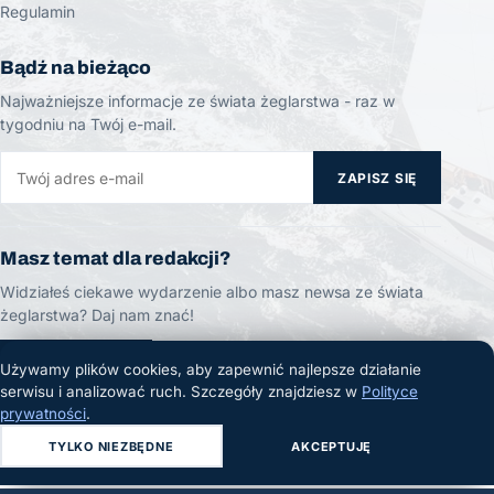
Regulamin
Bądź na bieżąco
Najważniejsze informacje ze świata żeglarstwa - raz w
tygodniu na Twój e-mail.
ZAPISZ SIĘ
Masz temat dla redakcji?
Widziałeś ciekawe wydarzenie albo masz newsa ze świata
żeglarstwa? Daj nam znać!
ZGŁOŚ TEMAT
Używamy plików cookies, aby zapewnić najlepsze działanie
serwisu i analizować ruch. Szczegóły znajdziesz w
Polityce
prywatności
.
TYLKO NIEZBĘDNE
AKCEPTUJĘ
© 2026 Żeglarski.info. Wszelkie prawa zastrzeżone.