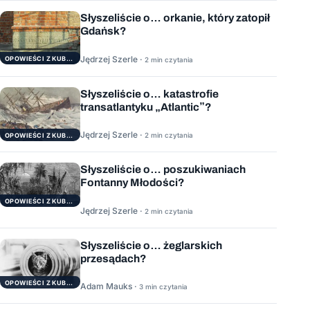
Słyszeliście o… orkanie, który zatopił
Gdańsk?
Jędrzej Szerle ·
OPOWIEŚCI Z KUBRYKU
2 min czytania
Słyszeliście o… katastrofie
transatlantyku „Atlantic”?
Jędrzej Szerle ·
2 min czytania
OPOWIEŚCI Z KUBRYKU
Słyszeliście o… poszukiwaniach
Fontanny Młodości?
OPOWIEŚCI Z KUBRYKU
Jędrzej Szerle ·
2 min czytania
Słyszeliście o… żeglarskich
przesądach?
OPOWIEŚCI Z KUBRYKU
Adam Mauks ·
3 min czytania