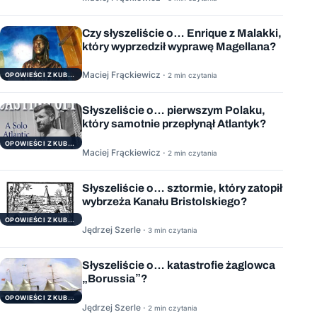
Czy słyszeliście o… Enrique z Malakki,
który wyprzedził wyprawę Magellana?
Maciej Frąckiewicz ·
2 min czytania
OPOWIEŚCI Z KUBRYKU
Słyszeliście o… pierwszym Polaku,
który samotnie przepłynął Atlantyk?
OPOWIEŚCI Z KUBRYKU
Maciej Frąckiewicz ·
2 min czytania
Słyszeliście o… sztormie, który zatopił
wybrzeża Kanału Bristolskiego?
OPOWIEŚCI Z KUBRYKU
Jędrzej Szerle ·
3 min czytania
Słyszeliście o… katastrofie żaglowca
„Borussia”?
OPOWIEŚCI Z KUBRYKU
Jędrzej Szerle ·
2 min czytania