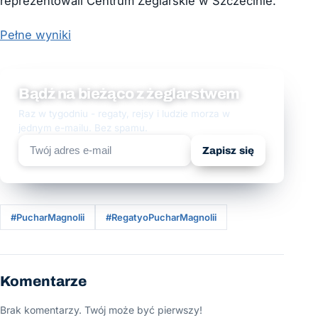
reprezentowali Centrum Żeglarskie w Szczecinie.
Pełne wyniki
Bądź na bieżąco z żeglarstwem
Raz w tygodniu - regaty, rejsy i ludzie morza w
jednym e-mailu. Bez spamu.
Zapisz się
#PucharMagnolii
#RegatyoPucharMagnolii
Komentarze
Brak komentarzy. Twój może być pierwszy!