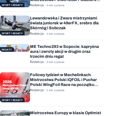
rozstrzygnięte
Redakcja ·
SPORT I REGATY
3 min czytania
Lewandowska i Zwara mistrzyniami
świata juniorek w 49erFX, srebro dla
Skórnóg i Sobczak
Redakcja ·
SPORT I REGATY
3 min czytania
ME Techno293 w Sopocie: kapryśna
REGATY
aura i zwroty akcji w drugim oraz
trzecim dniu regat
Redakcja ·
3 min czytania
Foilowy tydzień w Mechelinkach.
Mistrzostwa Polski iQFOiL i Puchar
Polski WingFoil Race na początku
sierpnia
Redakcja ·
2 min czytania
SPORT I REGATY
Mistrzostwa Europy w klasie Optimist