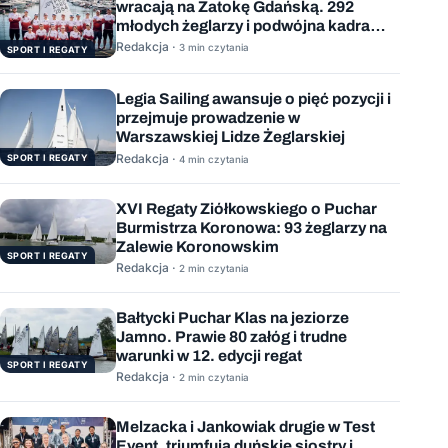
wracają na Zatokę Gdańską. 292
młodych żeglarzy i podwójna kadra
Polski
Redakcja ·
3 min czytania
SPORT I REGATY
Legia Sailing awansuje o pięć pozycji i
przejmuje prowadzenie w
Warszawskiej Lidze Żeglarskiej
Redakcja ·
SPORT I REGATY
4 min czytania
XVI Regaty Ziółkowskiego o Puchar
Burmistrza Koronowa: 93 żeglarzy na
Zalewie Koronowskim
SPORT I REGATY
Redakcja ·
2 min czytania
Bałtycki Puchar Klas na jeziorze
Jamno. Prawie 80 załóg i trudne
warunki w 12. edycji regat
SPORT I REGATY
Redakcja ·
2 min czytania
Melzacka i Jankowiak drugie w Test
Event, triumfują duńskie siostry i