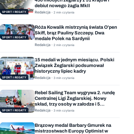
debiut nowego żagla MkII
Redakcja ·
SPORT I REGATY
2 min czytania
Róża Kowalik mistrzynią świata O'pen
Skiff, brąz Pauliny Szczepy. Dwa
SPORT I REGATY
medale Polek na Sardynii
Redakcja ·
2 min czytania
15 medali w jednym miesiącu. Polski
Związek Żeglarski podsumował
historyczny lipiec kadry
Redakcja ·
SPORT I REGATY
3 min czytania
Rebel Sailing Team wygrywa 2. rundę
Centralnej Ligi Żeglarskiej. Nowy
skład, trzy osoby w załodze i 5
wygranych wyścigów
Redakcja ·
SPORT I REGATY
3 min czytania
Brązowy medal Barbary Gmurek na
mistrzostwach Europy Optimist w