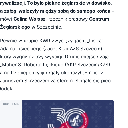
rywalizacji. To było piękne żeglarskie widowisko,
a załogi walczyły między sobą do samego końca
–
mówi
Celina Wołosz
, rzecznik prasowy
Centrum
Żeglarskiego
w Szczecinie.
Pewnie w grupie KWR zwyciężył jacht
„Lisica”
Adama Lisieckiego (Jacht Klub AZS Szczecin),
który wygrał aż trzy wyścigi. Drugie miejsce zajął
„Moher 3” Roberta Łęckiego (YKP Szczecin/KŻS),
a na trzeciej pozycji regaty ukończył „Emilie” z
Januszem Skrzeczem za sterem. Ścigało się pięć
łódek.
REKLAMA