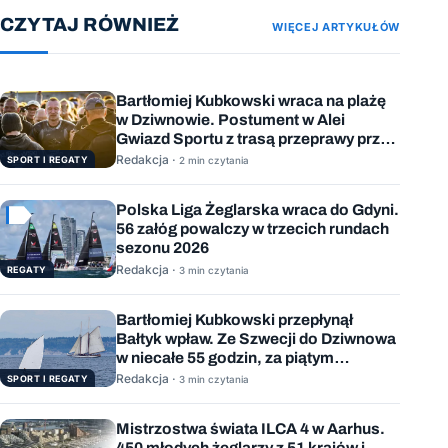
CZYTAJ RÓWNIEŻ
WIĘCEJ ARTYKUŁÓW
Bartłomiej Kubkowski wraca na plażę
w Dziwnowie. Postument w Alei
Gwiazd Sportu z trasą przeprawy przez
Bałtyk
Redakcja ·
SPORT I REGATY
2 min czytania
Polska Liga Żeglarska wraca do Gdyni.
56 załóg powalczy w trzecich rundach
sezonu 2026
Redakcja ·
REGATY
3 min czytania
Bartłomiej Kubkowski przepłynął
Bałtyk wpław. Ze Szwecji do Dziwnowa
w niecałe 55 godzin, za piątym
podejściem
Redakcja ·
SPORT I REGATY
3 min czytania
Mistrzostwa świata ILCA 4 w Aarhus.
450 młodych żeglarzy z 51 krajów i