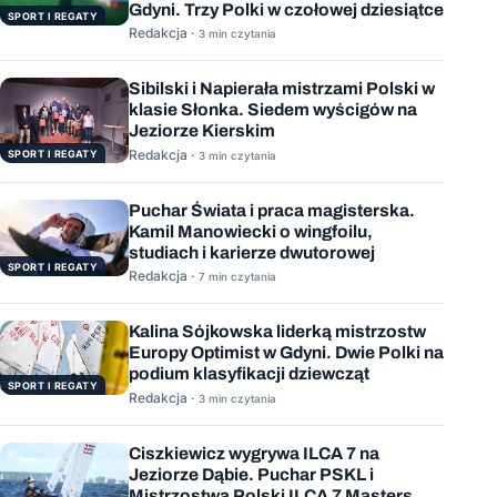
Gdyni. Trzy Polki w czołowej dziesiątce
SPORT I REGATY
Redakcja ·
3 min czytania
Sibilski i Napierała mistrzami Polski w
klasie Słonka. Siedem wyścigów na
Jeziorze Kierskim
Redakcja ·
SPORT I REGATY
3 min czytania
Puchar Świata i praca magisterska.
Kamil Manowiecki o wingfoilu,
studiach i karierze dwutorowej
SPORT I REGATY
Redakcja ·
7 min czytania
Kalina Sójkowska liderką mistrzostw
Europy Optimist w Gdyni. Dwie Polki na
podium klasyfikacji dziewcząt
SPORT I REGATY
Redakcja ·
3 min czytania
Ciszkiewicz wygrywa ILCA 7 na
Jeziorze Dąbie. Puchar PSKL i
Mistrzostwa Polski ILCA 7 Masters