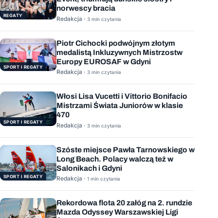
norwescy bracia
REGATY
Redakcja ·
3 min czytania
Piotr Cichocki podwójnym złotym
medalistą Inkluzywnych Mistrzostw
Europy EUROSAF w Gdyni
SPORT I REGATY
Redakcja ·
3 min czytania
Włosi Lisa Vucetti i Vittorio Bonifacio
Mistrzami Świata Juniorów w klasie
470
SPORT I REGATY
Redakcja ·
3 min czytania
Szóste miejsce Pawła Tarnowskiego w
Long Beach. Polacy walczą też w
Salonikach i Gdyni
SPORT I REGATY
Redakcja ·
1 min czytania
Rekordowa flota 20 załóg na 2. rundzie
Mazda Odyssey Warszawskiej Ligi