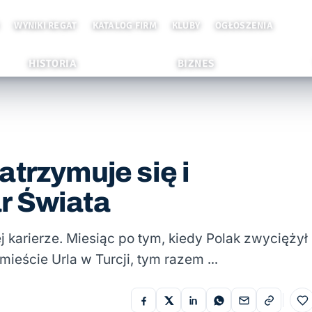
WYNIKI REGAT
KATALOG FIRM
KLUBY
OGŁOSZENIA
HISTORIA
BIZNES
trzymuje się i
r Świata
 karierze. Miesiąc po tym, kiedy Polak zwyciężył
ieście Urla w Turcji, tym razem …
Do