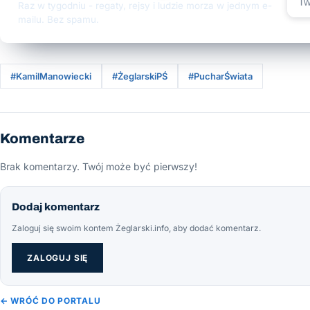
Raz w tygodniu - regaty, rejsy i ludzie morza w jednym e-
mailu. Bez spamu.
#KamilManowiecki
#ŻeglarskiPŚ
#PucharŚwiata
Komentarze
Brak komentarzy. Twój może być pierwszy!
Dodaj komentarz
Zaloguj się swoim kontem Żeglarski.info, aby dodać komentarz.
ZALOGUJ SIĘ
← WRÓĆ DO PORTALU