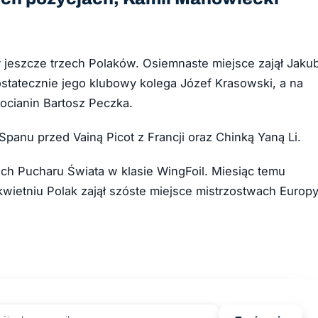
 jeszcze trzech Polaków. Osiemnaste miejsce zajął Jaku
 ostatecznie jego klubowy kolega Józef Krasowski
, a na
pocianin Bartosz Peczka.
panu przed Vainą Picot z Francji oraz Chinką Yaną Li.
ch Pucharu Świata w klasie WingFoil. Miesiąc temu
 kwietniu Polak zajął szóste miejsce mistrzostwach Europ