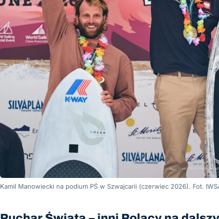
Kamil Manowiecki na podium PŚ w Szwajcarii (czerwiec 2026). Fot. IWS
Puchar Świata – inni Polacy na dals