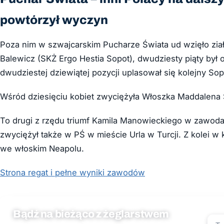
powtórzył wyczyn
Poza nim w szwajcarskim Pucharze Świata ud wzięło ział
Balewicz (SKŻ Ergo Hestia Sopot), dwudziesty piąty był
dwudziestej dziewiątej pozycji uplasował się kolejny So
Wśród dziesięciu kobiet zwyciężyła Włoszka Maddalena S
To drugi z rzędu triumf Kamila Manowieckiego w zawoda
zwyciężył także w PŚ w mieście Urla w Turcji. Z kolei w
we włoskim Neapolu.
Strona regat i pełne wyniki zawodów
Bądź na bieżąco z żeglarstwem