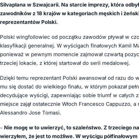
Silvaplana w Szwajcarii. Na starcie imprezy, która odby
zawodników z 18 krajów w kategoriach męskich i żeński
reprezentantów Polski.
Polski wingfoilowiec od początku zawodów pływał w czołó
klasyfikacji generalnej. W wyścigach finałowych Kamil M
ponieważ w pewnym momencie zajmował czwartą pozycję.
trzeciej lokacie, z której startował do serii medalowej.
Dzięki temu reprezentant Polski awansował od razu do wy
mu się dostać do wielkiego finału, w którym pokazał pe
decydujące wyścigi, zapewniając sobie triumf w całych 
miejsce zajął ostatecznie Włoch
Francesco Cappuzzo, a n
Alessandro Jose Tomasi.
–
Nie mogę w to uwierzyć, to szaleństwo. Z trzeciego na
wierzyłem, że jest to możliwe. W wyścigu półfinałowym 