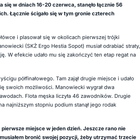
ła się w dniach 16-20 czerwca, stanęło łącznie 56
ch. Łącznie ścigało się w tym gronie czterech
wce i plasował się w okolicach pierwszej trójki
anowiecki (SKŻ Ergo Hestia Sopot) musiał odrabiać straty
 W efekcie udało mu się zakończyć ten etap regat na
ścigu półfinałowego. Tam zajął drugie miejsce i udało
łnię swoich możliwości. Manowiecki wygrał dwa
zawodach. Flota męska liczyła 46 zawodników. Drugie
a najniższym stopniu podium stanął jego rodak
 pierwsze miejsce w jeden dzień. Jeszcze rano nie
musiałem bronić swojej pozycji, żeby utrzymać trzecie