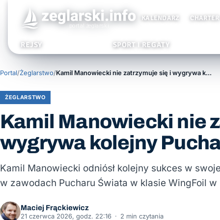
KALENDARZ
CHARTER
REJSY
SPORT I REGATY
Portal
/
Żeglarstwo
/
Kamil Manowiecki nie zatrzymuje się i wygrywa kolejny Puchar Świata
ŻEGLARSTWO
Kamil Manowiecki nie za
wygrywa kolejny Pucha
Kamil Manowiecki odniósł kolejny sukces w swojej
w zawodach Pucharu Świata w klasie WingFoil w m
Maciej Frąckiewicz
21 czerwca 2026, godz. 22:16
·
2 min czytania