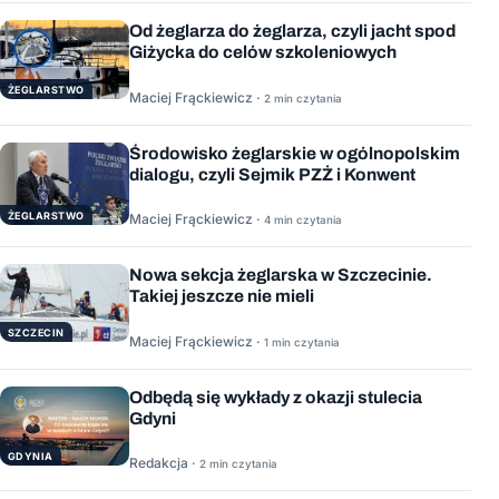
Od żeglarza do żeglarza, czyli jacht spod
Giżycka do celów szkoleniowych
ŻEGLARSTWO
Maciej Frąckiewicz ·
2 min czytania
Środowisko żeglarskie w ogólnopolskim
dialogu, czyli Sejmik PZŻ i Konwent
ŻEGLARSTWO
Maciej Frąckiewicz ·
4 min czytania
Nowa sekcja żeglarska w Szczecinie.
Takiej jeszcze nie mieli
SZCZECIN
Maciej Frąckiewicz ·
1 min czytania
Odbędą się wykłady z okazji stulecia
Gdyni
GDYNIA
Redakcja ·
2 min czytania