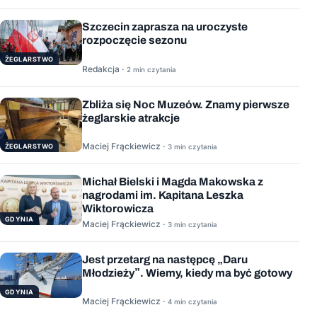
Szczecin zaprasza na uroczyste
rozpoczęcie sezonu
ŻEGLARSTWO
Redakcja ·
2 min czytania
Zbliża się Noc Muzeów. Znamy pierwsze
żeglarskie atrakcje
Maciej Frąckiewicz ·
ŻEGLARSTWO
3 min czytania
Michał Bielski i Magda Makowska z
nagrodami im. Kapitana Leszka
Wiktorowicza
GDYNIA
Maciej Frąckiewicz ·
3 min czytania
Jest przetarg na następcę „Daru
Młodzieży”. Wiemy, kiedy ma być gotowy
GDYNIA
Maciej Frąckiewicz ·
4 min czytania