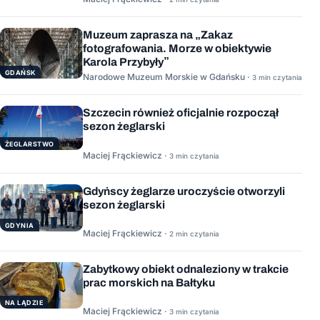
Muzeum zaprasza na „Zakaz
fotografowania. Morze w obiektywie
Karola Przybyły”
GDAŃSK
Narodowe Muzeum Morskie w Gdańsku ·
3 min czytania
Szczecin również oficjalnie rozpoczął
sezon żeglarski
ŻEGLARSTWO
Maciej Frąckiewicz ·
3 min czytania
Gdyńscy żeglarze uroczyście otworzyli
sezon żeglarski
GDYNIA
Maciej Frąckiewicz ·
2 min czytania
Zabytkowy obiekt odnaleziony w trakcie
prac morskich na Bałtyku
NA LĄDZIE
Maciej Frąckiewicz ·
3 min czytania