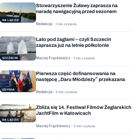
Stowarzyszenie Żuławy zaprasza na
naradę nawigacyjną przed sezonem
NA LĄDZIE
Redakcja ·
1 min czytania
Lato pod żaglami – czyli Szczecin
zaprasza już na letnie półkolonie
Maciej Frąckiewicz ·
1 min czytania
SZCZECIN
Pierwsza część dofinansowania na
następcę „Daru Młodzieży” przekazana
GDYNIA
Redakcja ·
2 min czytania
Zbliża się 14. Festiwal Filmów Żeglarskich
JachtFilm w Katowicach
NA LĄDZIE
Maciej Frąckiewicz ·
3 min czytania