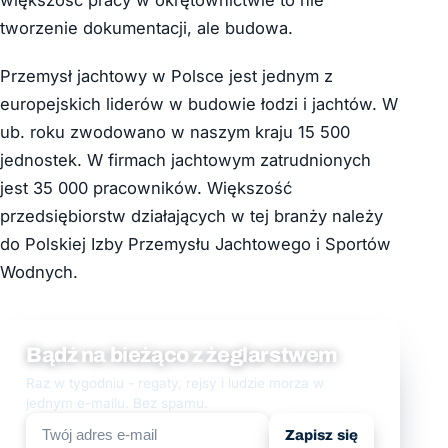
większość pracy w okrętownictwie to nie
tworzenie dokumentacji, ale budowa.
Przemysł jachtowy w Polsce jest jednym z
europejskich liderów w budowie łodzi i jachtów. W
ub. roku zwodowano w naszym kraju 15 500
jednostek. W firmach jachtowym zatrudnionych
jest 35 000 pracowników. Większość
przedsiębiorstw działających w tej branży należy
do Polskiej Izby Przemysłu Jachtowego i Sportów
Wodnych.
Bądź na bieżąco z żeglarstwem
Raz w tygodniu - regaty, rejsy i ludzie morza w
jednym e-mailu. Bez spamu.
Zapisz się