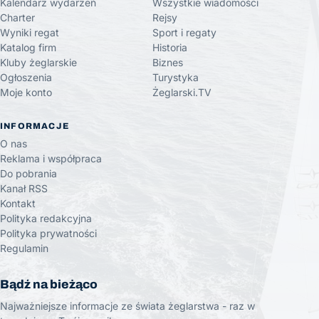
Kalendarz wydarzeń
Wszystkie wiadomości
Charter
Rejsy
Wyniki regat
Sport i regaty
Katalog firm
Historia
Kluby żeglarskie
Biznes
Ogłoszenia
Turystyka
Moje konto
Żeglarski.TV
INFORMACJE
O nas
Reklama i współpraca
Do pobrania
Kanał RSS
Kontakt
Polityka redakcyjna
Polityka prywatności
Regulamin
Bądź na bieżąco
Najważniejsze informacje ze świata żeglarstwa - raz w