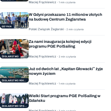
Maciej Frąckiewicz ·
1 min czytania
W Gdyni przekazano 11 milionów złotych
na budowę Centrum Żeglarstwa
GDYNIA
Polski Związek Żeglarski ·
2 min czytania
Za nami inauguracja kolejnej edycji
programu PGE PolSailing
Maciej Frąckiewicz ·
ŻEGLARSTWO
2 min czytania
Już od dwóch lat „Kapitan Głowacki” żyje
nowym życiem
ŻEGLARSTWO REKERACYJNE
Maciej Frąckiewicz ·
1 min czytania
Wielki Start programu PGE PolSailing w
Gdańsku
ŻEGLARSTWO SPORTOWE
Maciej Frąckiewicz ·
2 min czytania