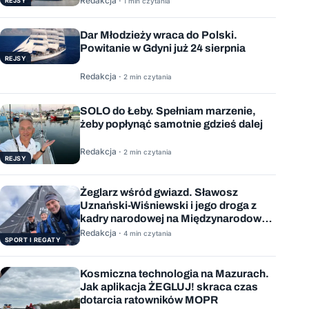
Redakcja ·
REJSY
1 min czytania
Dar Młodzieży wraca do Polski.
Powitanie w Gdyni już 24 sierpnia
REJSY
Redakcja ·
2 min czytania
SOLO do Łeby. Spełniam marzenie,
żeby popłynąć samotnie gdzieś dalej
Redakcja ·
2 min czytania
REJSY
Żeglarz wśród gwiazd. Sławosz
Uznański-Wiśniewski i jego droga z
kadry narodowej na Międzynarodową
Stację Kosmiczną
Redakcja ·
4 min czytania
SPORT I REGATY
Kosmiczna technologia na Mazurach.
Jak aplikacja ŻEGLUJ! skraca czas
dotarcia ratowników MOPR