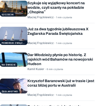
Szykuje się wyjątkowy koncert na
wodzie, czyli szanty na pokładzie
„Chopina”
SZCZECIN
Maciej Frąckiewicz ·
1 min czytania
Już za dwa tygodnie jubileuszowa X
Żeglarska Parada Świętojańska
Maciej Frąckiewicz ·
POMORSKI ZWIĄZEK ŻEGLARSKI
1 min czytania
Dar Młodzieży płynie po historię. Z
rajskich wód Bahamów na nowojorski
Hudson
NA ŚWIECIE
Kamil Kusier ·
6 min czytania
Krzysztof Baranowski już w trasie i jest
coraz bliżej portu w Australii
ŻEGLARSTWO
Maciej Frąckiewicz ·
1 min czytania