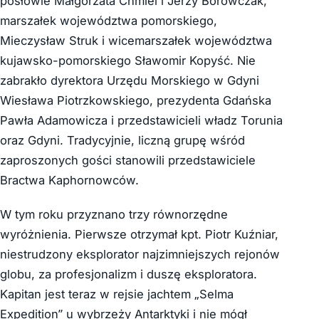
posłowie Małgorzata Chmiel i Jerzy Borowczak,
marszałek województwa pomorskiego,
Mieczysław Struk i wicemarszałek województwa
kujawsko-pomorskiego Sławomir Kopyść. Nie
zabrakło dyrektora Urzędu Morskiego w Gdyni
Wiesława Piotrzkowskiego, prezydenta Gdańska
Pawła Adamowicza i przedstawicieli władz Torunia
oraz Gdyni. Tradycyjnie, liczną grupę wśród
zaproszonych gości stanowili przedstawiciele
Bractwa Kaphornowców.
W tym roku przyznano trzy równorzędne
wyróżnienia. Pierwsze otrzymał kpt. Piotr Kuźniar,
niestrudzony eksplorator najzimniejszych rejonów
globu, za profesjonalizm i duszę eksploratora.
Kapitan jest teraz w rejsie jachtem „Selma
Expedition” u wybrzeży Antarktyki i nie mógł