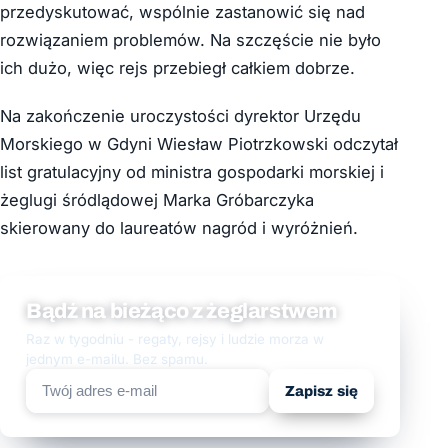
przedyskutować, wspólnie zastanowić się nad
rozwiązaniem problemów. Na szczęście nie było
ich dużo, więc rejs przebiegł całkiem dobrze.
Na zakończenie uroczystości dyrektor Urzędu
Morskiego w Gdyni Wiesław Piotrzkowski odczytał
list gratulacyjny od ministra gospodarki morskiej i
żeglugi śródlądowej Marka Gróbarczyka
skierowany do laureatów nagród i wyróżnień.
Bądź na bieżąco z żeglarstwem
Raz w tygodniu - regaty, rejsy i ludzie morza w
jednym e-mailu. Bez spamu.
Zapisz się