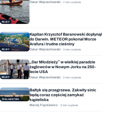
Oskar Wojciechowski ·
7 min czytania
REJSY
Kapitan Krzysztof Baranowski dopłynął
do Darwin. METEOR pokonał Morze
Arafura i trudne cieśniny
Oskar Wojciechowski ·
REJSY
3 min czytania
„Dar Młodzieży” w wielkiej paradzie
żaglowców w Nowym Jorku na 250-
lecie USA
Oskar Wojciechowski ·
REJSY
2 min czytania
Bałtyk się przegrzewa. Zakwity sinic
będą coraz częściej zamykać
kąpieliska
ŻEGLARSTWO
Maciej Frąckiewicz ·
3 min czytania