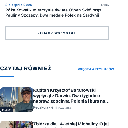
3 sierpnia 2026
17:45
Róża Kowalik mistrzynią świata O'pen Skiff, brąz
Pauliny Szczepy. Dwa medale Polek na Sardynii
ZOBACZ WSZYSTKIE
CZYTAJ RÓWNIEŻ
WIĘCEJ ARTYKUŁÓW
Kapitan Krzysztof Baranowski
wypłynął z Darwin. Dwa tygodnie
napraw, gościnna Polonia i kurs na
Mauritius
Redakcja ·
4 min czytania
REJSY
Zbiórka dla 14-letniej Michaliny. O jej