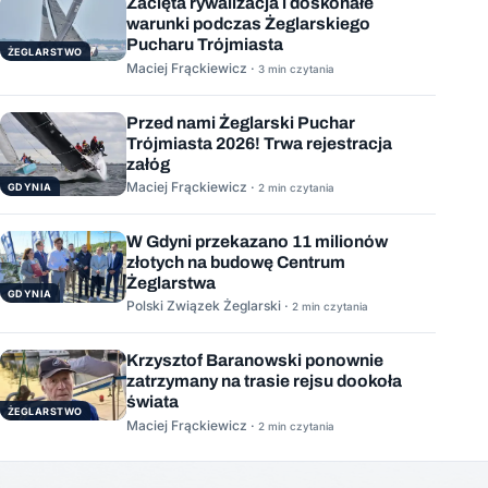
Zacięta rywalizacja i doskonałe
warunki podczas Żeglarskiego
Pucharu Trójmiasta
ŻEGLARSTWO
Maciej Frąckiewicz ·
3 min czytania
Przed nami Żeglarski Puchar
Trójmiasta 2026! Trwa rejestracja
załóg
Maciej Frąckiewicz ·
GDYNIA
2 min czytania
W Gdyni przekazano 11 milionów
złotych na budowę Centrum
Żeglarstwa
GDYNIA
Polski Związek Żeglarski ·
2 min czytania
Krzysztof Baranowski ponownie
zatrzymany na trasie rejsu dookoła
świata
ŻEGLARSTWO
Maciej Frąckiewicz ·
2 min czytania