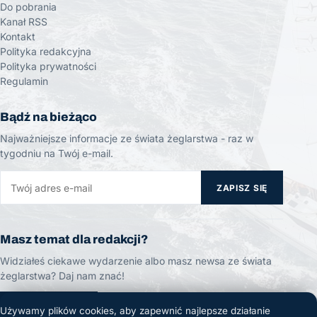
Do pobrania
Kanał RSS
Kontakt
Polityka redakcyjna
Polityka prywatności
Regulamin
Bądź na bieżąco
Najważniejsze informacje ze świata żeglarstwa - raz w
tygodniu na Twój e-mail.
ZAPISZ SIĘ
Masz temat dla redakcji?
Widziałeś ciekawe wydarzenie albo masz newsa ze świata
żeglarstwa? Daj nam znać!
ZGŁOŚ TEMAT
Używamy plików cookies, aby zapewnić najlepsze działanie