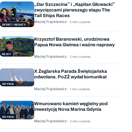
„Dar Szczecina” i „Kapitan Głowacki”
zwycięzcami pierwszego etapu The
Tall Ships Races
Maciej Frąckiewicz ·
2 min czytania
SPORT I REGATY
Krzysztof Baranowski, urodzinowa
Papua Nowa Gwinea i ważne naprawy
REJSY
Maciej Frąckiewicz ·
2 min czytania
X Żeglarska Parada Świętojańska
odwołana. PoZŻ wydał komunikat
GDYNIA
Maciej Frąckiewicz ·
1 min czytania
Wmurowano kamień węgielny pod
inwestycję Nova Marina Gdynia
GDYNIA
Maciej Frąckiewicz ·
3 min czytania