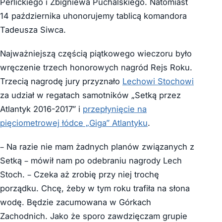
Perlickiego i Zbigniewa Puchalskiego. Natomiast
14 października uhonorujemy tablicą komandora
Tadeusza Siwca.
Najważniejszą częścią piątkowego wieczoru było
wręczenie trzech honorowych nagród Rejs Roku.
Trzecią nagrodę jury przyznało
Lechowi Stochowi
za udział w regatach samotników „Setką przez
Atlantyk 2016-2017” i
przepłynięcie na
pięciometrowej łódce „Giga” Atlantyku
.
– Na razie nie mam żadnych planów związanych z
Setką – mówił nam po odebraniu nagrody Lech
Stoch. – Czeka aż zrobię przy niej trochę
porządku. Chcę, żeby w tym roku trafiła na słona
wodę. Będzie zacumowana w Górkach
Zachodnich. Jako że sporo zawdzięczam grupie