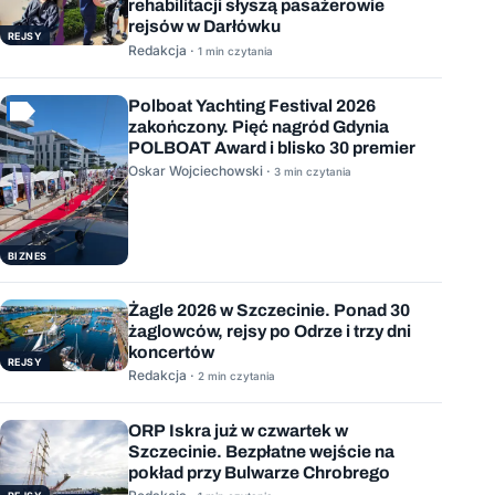
rehabilitacji słyszą pasażerowie
rejsów w Darłówku
REJSY
Redakcja ·
1 min czytania
Polboat Yachting Festival 2026
zakończony. Pięć nagród Gdynia
POLBOAT Award i blisko 30 premier
Oskar Wojciechowski ·
3 min czytania
BIZNES
Żagle 2026 w Szczecinie. Ponad 30
żaglowców, rejsy po Odrze i trzy dni
koncertów
REJSY
Redakcja ·
2 min czytania
ORP Iskra już w czwartek w
Szczecinie. Bezpłatne wejście na
pokład przy Bulwarze Chrobrego