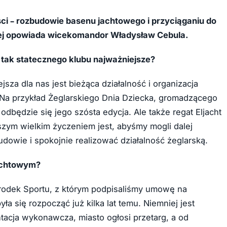
łości – rozbudowie basenu jachtowego i przyciąganiu do
skiej opowiada wicekomandor Władysław Cebula.
la tak statecznego klubu najważniejsze?
sza dla nas jest bieżąca działalność i organizacja
 Na przykład Żeglarskiego Dnia Dziecka, gromadzącego
dbędzie się jego szósta edycja. Ale także regat Eljacht
aszym wielkim życzeniem jest, abyśmy mogli dalej
owie i spokojnie realizować działalność żeglarską.
jachtowym?
środek Sportu, z którym podpisaliśmy umowę na
 się rozpocząć już kilka lat temu. Niemniej jest
acja wykonawcza, miasto ogłosi przetarg, a od