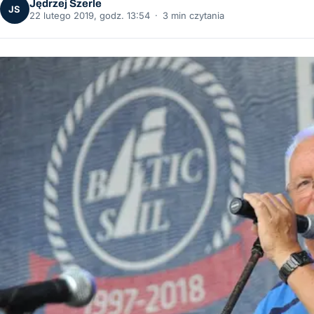
Jędrzej Szerle
JS
22 lutego 2019, godz. 13:54
·
3 min czytania