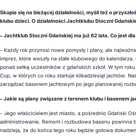
Skupia się na bieżącej działalności, myśli też o przysz
klubu dzieci. O działalności Jachtklubu Stoczni Gdań
– Jachtklub Stoczni Gdańskiej ma już 62 lata. Co jest d
– Każdy rok przynosi nowe pomysły i plany, ale najważniej
imprez, które weszły na stałe klubowego do kalendarza.
ponad setkę uczestników z gdańskich szkół. W tym roku o
Cup, w których co roku startuje kilkadziesiąt jachtów. N
zarządzać basenem jachtowym po jego planowanej rozbud
– Jakie są plany związane z terenem klubu i basenem 
– Jego właścicielem jest miasto, a pośrednio Gdański O
administrowanie. Remont i rozbudowa basenu powinna była
nadzieja, że do końca tego roku będzie gotowa dokument