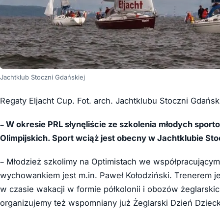
Jachtklub Stoczni Gdańskiej
Regaty Eljacht Cup. Fot. arch. Jachtklubu Stoczni Gdański
– W okresie PRL słynęliście ze szkolenia młodych sport
Olimpijskich. Sport wciąż jest obecny w Jachtklubie Sto
– Młodzież szkolimy na Optimistach we współpracujący
wychowankiem jest m.in. Paweł Kołodziński. Trenerem j
w czasie wakacji w formie półkolonii i obozów żeglarskic
organizujemy też wspomniany już Żeglarski Dzień Dzieck