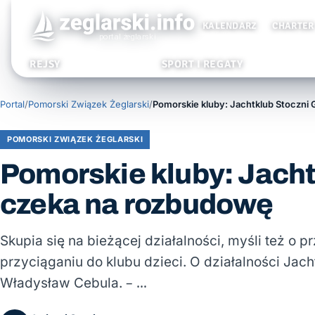
KALENDARZ
CHARTER
REJSY
SPORT I REGATY
Portal
/
Pomorski Związek Żeglarski
/
POMORSKI ZWIĄZEK ŻEGLARSKI
Pomorskie kluby: Jacht
czeka na rozbudowę
Skupia się na bieżącej działalności, myśli też o 
przyciąganiu do klubu dzieci. O działalności Ja
Władysław Cebula. – …