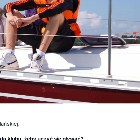
dańskiej.
do klubu, żeby uczyć się pływać?