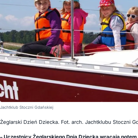
Jachtklub Stoczni Gdańskiej
Żeglarski Dzień Dziecka. Fot. arch. Jachtklubu Stoczni G
– Uczestnicy Żeglarskiego Dnia Dziecka wracają potem 