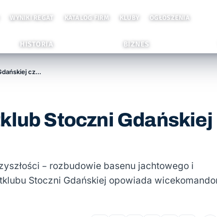
WYNIKI REGAT
KATALOG FIRM
KLUBY
OGŁOSZENIA
HISTORIA
BIZNES
Pomorskie kluby: Jachtklub Stoczni Gdańskiej czeka na rozbudowę
klub Stoczni Gdańskiej
przyszłości – rozbudowie basenu jachtowego i
chtklubu Stoczni Gdańskiej opowiada wicekomando