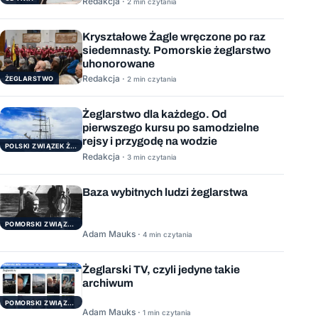
Redakcja ·
2 min czytania
Kryształowe Żagle wręczone po raz
siedemnasty. Pomorskie żeglarstwo
uhonorowane
Redakcja ·
ŻEGLARSTWO
2 min czytania
Żeglarstwo dla każdego. Od
pierwszego kursu po samodzielne
rejsy i przygodę na wodzie
POLSKI ZWIĄZEK ŻEGLARSKI
Redakcja ·
3 min czytania
Baza wybitnych ludzi żeglarstwa
POMORSKI ZWIĄZEK ŻEGLARSKI
Adam Mauks ·
4 min czytania
Żeglarski TV, czyli jedyne takie
archiwum
POMORSKI ZWIĄZEK ŻEGLARSKI
Adam Mauks ·
1 min czytania