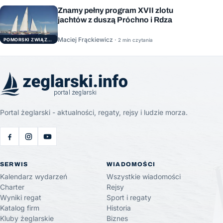
Znamy pełny program XVII zlotu
jachtów z duszą Próchno i Rdza
Maciej Frąckiewicz ·
POMORSKI ZWIĄZEK ŻEGLARSKI
2 min czytania
Portal żeglarski - aktualności, regaty, rejsy i ludzie morza.
SERWIS
WIADOMOŚCI
Kalendarz wydarzeń
Wszystkie wiadomości
Charter
Rejsy
Wyniki regat
Sport i regaty
Katalog firm
Historia
Kluby żeglarskie
Biznes