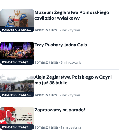
Muzeum Żeglarstwa Pomorskiego,
czyli zbiór wyjątkowy
Adam Mauks ·
POMORSKI ZWIĄZEK ŻEGLARSKI
2 min czytania
Trzy Puchary, jedna Gala
Tomasz Falba ·
POMORSKI ZWIĄZEK ŻEGLARSKI
5 min czytania
Aleja Żeglarstwa Polskiego w Gdyni
ma już 35 tablic
Adam Mauks ·
POMORSKI ZWIĄZEK ŻEGLARSKI
2 min czytania
Zapraszamy na paradę!
Tomasz Falba ·
POMORSKI ZWIĄZEK ŻEGLARSKI
1 min czytania