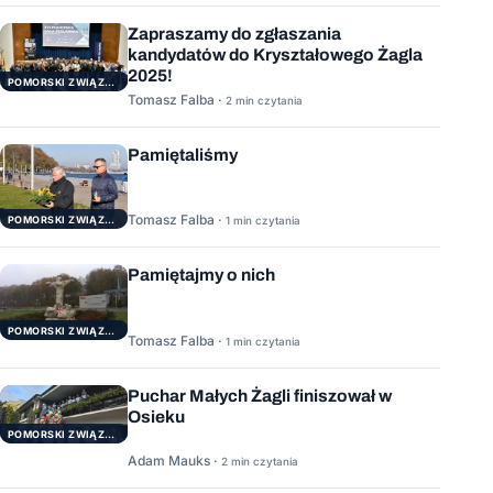
Zapraszamy do zgłaszania
kandydatów do Kryształowego Żagla
2025!
POMORSKI ZWIĄZEK ŻEGLARSKI
Tomasz Falba ·
2 min czytania
Pamiętaliśmy
Tomasz Falba ·
POMORSKI ZWIĄZEK ŻEGLARSKI
1 min czytania
Pamiętajmy o nich
POMORSKI ZWIĄZEK ŻEGLARSKI
Tomasz Falba ·
1 min czytania
Puchar Małych Żagli finiszował w
Osieku
POMORSKI ZWIĄZEK ŻEGLARSKI
Adam Mauks ·
2 min czytania