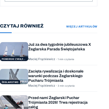
CZYTAJ RÓWNIEŻ
WIĘCEJ ARTYKUŁÓW
Już za dwa tygodnie jubileuszowa X
Żeglarska Parada Świętojańska
Maciej Frąckiewicz ·
POMORSKI ZWIĄZEK ŻEGLARSKI
1 min czytania
Zacięta rywalizacja i doskonałe
warunki podczas Żeglarskiego
Pucharu Trójmiasta
ŻEGLARSTWO
Maciej Frąckiewicz ·
3 min czytania
Przed nami Żeglarski Puchar
Trójmiasta 2026! Trwa rejestracja
załóg