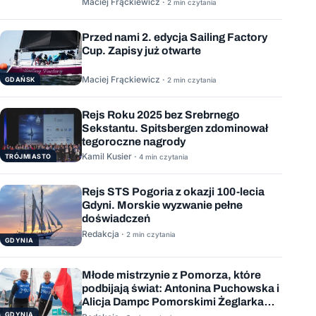
Maciej Frąckiewicz ·
2 min czytania
Przed nami 2. edycja Sailing Factory
Cup. Zapisy już otwarte
Maciej Frąckiewicz ·
GDAŃSK
2 min czytania
Rejs Roku 2025 bez Srebrnego
Sekstantu. Spitsbergen zdominował
tegoroczne nagrody
Kamil Kusier ·
TRÓJMIASTO
4 min czytania
Rejs STS Pogoria z okazji 100-lecia
Gdyni. Morskie wyzwanie pełne
doświadczeń
Redakcja ·
2 min czytania
GDYNIA
Młode mistrzynie z Pomorza, które
podbijają świat: Antonina Puchowska i
Alicja Dampc Pomorskimi Żeglarkami
Roku 2025
GDYNIA