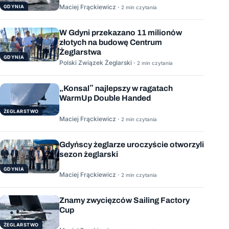
Maciej Frąckiewicz ·
GDYNIA
2 min czytania
W Gdyni przekazano 11 milionów
złotych na budowę Centrum
Żeglarstwa
GDYNIA
Polski Związek Żeglarski ·
2 min czytania
„Konsal” najlepszy w ragatach
WarmUp Double Handed
ŻEGLARSTWO
Maciej Frąckiewicz ·
2 min czytania
Gdyńscy żeglarze uroczyście otworzyli
sezon żeglarski
GDYNIA
Maciej Frąckiewicz ·
2 min czytania
Znamy zwycięzców Sailing Factory
Cup
ŻEGLARSTWO