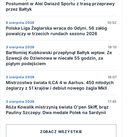
Postument w Alei Gwiazd Sportu z trasą przeprawy
przez Bałtyk
6 sierpnia 2026
10:52
Polska Liga Żeglarska wraca do Gdyni. 56 załóg
powalczy w trzecich rundach sezonu 2026
3 sierpnia 2026
18:10
Bartłomiej Kubkowski przepłynął Bałtyk wpław. Ze
Szwecji do Dziwnowa w niecałe 55 godzin, za
piątym podejściem
3 sierpnia 2026
18:07
Mistrzostwa świata ILCA 4 w Aarhus. 450 młodych
żeglarzy z 51 krajów i debiut nowego żagla MkII
3 sierpnia 2026
17:45
Róża Kowalik mistrzynią świata O'pen Skiff, brąz
Pauliny Szczepy. Dwa medale Polek na Sardynii
ZOBACZ WSZYSTKIE