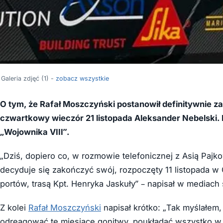
Galeria zdjęć (1) -
zobacz wszystkie
O tym, że Rafał Moszczyński postanowił definitywnie z
czwartkowy wieczór 21 listopada Aleksander Nebelski. N
„Wojownika VIII”.
„Dziś, dopiero co, w rozmowie telefonicznej z Asią Paj
decyduje się zakończyć swój, rozpoczęty 11 listopada w 
portów, trasą Kpt. Henryka Jaskuły” – napisał w mediac
Z kolei
Rafał Moszczyński
napisał krótko: „Tak myślałem,
odreagować te miesiące gonitwy, poukładać wszystko w g