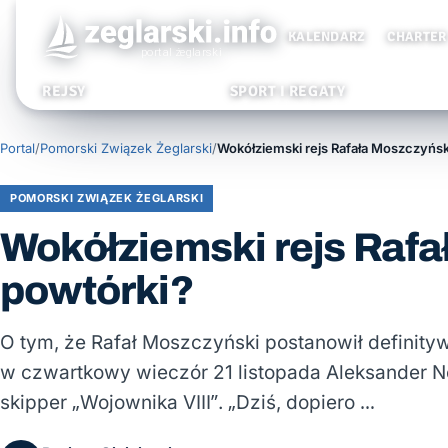
KALENDARZ
CHARTER
REJSY
SPORT I REGATY
Portal
/
Pomorski Związek Żeglarski
/
POMORSKI ZWIĄZEK ŻEGLARSKI
Wokółziemski rejs Raf
powtórki?
O tym, że Rafał Moszczyński postanowił definity
w czwartkowy wieczór 21 listopada Aleksander Ne
skipper „Wojownika VIII”. „Dziś, dopiero …