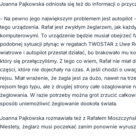
Joanna Pajkowska odniosła się też do informacji o przy
– Na pewno jego największym problemem jest autopilot – 
tego urządzenia. Rafał jest zwykłym żeglarzem, jak każd
komputerowymi. To urządzenie będzie musiał obejrzeć f
podobnej sytuacji płynąc w regatach TWOSTAR z Uwe Rot
wiatrowe i autopilot przestał działać, bo brakowało mu 
który się przełączyliśmy. Z tego co wiem, Rafał nie miał 
części, które nie dojechały na czas. A jeśli chodzi o uwa
rejsu. Miał wrażenie, że żagla jest za dużo, nawet na tr
rejsom tego typu, ale z drugiej strony całe ożaglowanie 
żeglowania. W razie potrzeby można grot zrzucić całkowic
sposób uniemożliwić żeglowanie dookoła świata.
Joanna Pajkowska rozmawiała też z Rafałem Moszczyńsk
Niestety, żeglarz musi poczekać zanim ponownie wyruszy