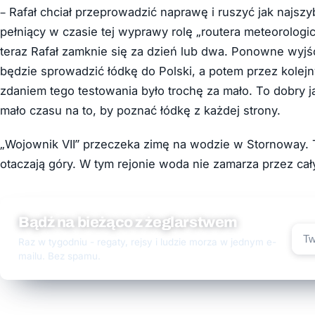
– Rafał chciał przeprowadzić naprawę i ruszyć jak najszyb
pełniący w czasie tej wyprawy rolę „routera meteorolog
teraz Rafał zamknie się za dzień lub dwa. Ponowne wyjśc
będzie sprowadzić łódkę do Polski, a potem przez kolejn
zdaniem tego testowania było trochę za mało. To dobry ja
mało czasu na to, by poznać łódkę z każdej strony.
„Wojownik VII” przeczeka zimę na wodzie w Stornoway. Ta
otaczają góry. W tym rejonie woda nie zamarza przez cały
Bądź na bieżąco z żeglarstwem
Raz w tygodniu - regaty, rejsy i ludzie morza w jednym e-
mailu. Bez spamu.