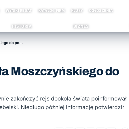
WYNIKI REGAT
KATALOG FIRM
KLUBY
OGŁOSZENIA
HISTORIA
BIZNES
Wokółziemski rejs Rafała Moszczyńskiego do powtórki?
ała Moszczyńskiego do
wnie zakończyć rejs dookoła świata poinformował
belski. Niedługo później informację potwierdził