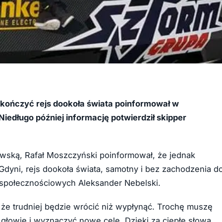
akończyć rejs dookoła świata poinformował w
iedługo później informację potwierdził skipper
kowską, Rafał Moszczyński poinformował, że jednak
Gdyni, rejs dookoła świata, samotny i bez zachodzenia d
h społecznościowych Aleksander Nebelski.
 że trudniej będzie wrócić niż wypłynąć. Trochę muszę
łowie i wyznaczyć nowe cele. Dzięki za ciepłe słowa,