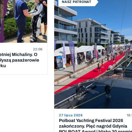
NASZ PATRONAT
22:06
etniej Michaliny. O
i słyszą pasażerowie
wku
27 lipca 2026
18:
Polboat Yachting Festival 2026
zakończony. Pięć nagród Gdynia
POLBOAT Award i blisko 30 premi