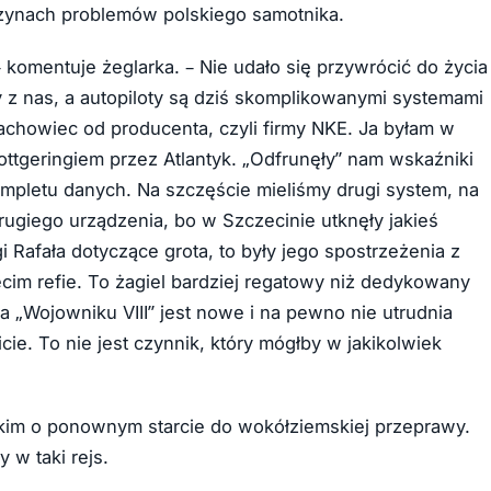
czynach problemów polskiego samotnika.
komentuje żeglarka. – Nie udało się przywrócić do życia
y z nas, a autopiloty są dziś skomplikowanymi systemami
achowiec od producenta, czyli firmy NKE. Ja byłam w
tgeringiem przez Atlantyk. „Odfrunęły” nam wskaźniki
kompletu danych. Na szczęście mieliśmy drugi system, na
drugiego urządzenia, bo w Szczecinie utknęły jakieś
gi Rafała dotyczące grota, to były jego spostrzeżenia z
zecim refie. To żagiel bardziej regatowy niż dedykowany
na „Wojowniku VIII” jest nowe i na pewno nie utrudnia
ie. To nie jest czynnik, który mógłby w jakikolwiek
im o ponownym starcie do wokółziemskiej przeprawy.
 w taki rejs.