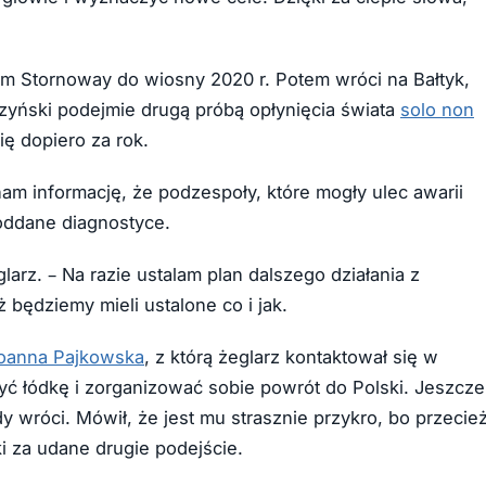
kim Stornoway do wiosny 2020 r. Potem wróci na Bałtyk,
zyński podejmie drugą próbą opłynięcia świata
solo non
ę dopiero za rok.
am informację, że podzespoły, które mogły ulec awarii
poddane diagnostyce.
arz. – Na razie ustalam plan dalszego działania z
 będziemy mieli ustalone co i jak.
oanna Pajkowska
, z którą żeglarz kontaktował się w
yć łódkę i zorganizować sobie powrót do Polski. Jeszcze
dy wróci. Mówił, że jest mu strasznie przykro, bo przecie
ki za udane drugie podejście.