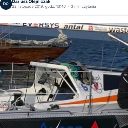
Dariusz Olejniczak
DO
22 listopada 2019, godz. 13:46
·
3 min czytania