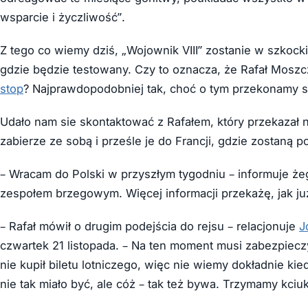
wsparcie i życzliwość”.
Z tego co wiemy dziś, „Wojownik VIII” zostanie w szkoc
gdzie będzie testowany. Czy to oznacza, że Rafał Moszc
stop
? Najprawdopodobniej tak, choć o tym przekonamy si
Udało nam sie skontaktować z Rafałem, który przekazał n
zabierze ze sobą i prześle je do Francji, gdzie zostaną 
– Wracam do Polski w przyszłym tygodniu – informuje żegl
zespołem brzegowym. Więcej informacji przekażę, jak już
– Rafał mówił o drugim podejścia do rejsu – relacjonuje
J
czwartek 21 listopada. – Na ten moment musi zabezpiecz
nie kupił biletu lotniczego, więc nie wiemy dokładnie kie
nie tak miało być, ale cóż – tak też bywa. Trzymamy kciu