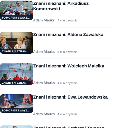
Znani i nieznani: Arkadiusz
Komorowski
POMORSKI ZWIĄZEK ŻEGLARSKI
Adam Mauks ·
4 min czytania
Znani i nieznani: Aldona Zawalska
Adam Mauks ·
ZNANI I NIEZNANI
5 min czytania
Znani i nieznani: Wojciech Maleika
Adam Mauks ·
ZNANI I NIEZNANI
4 min czytania
Znani i nieznani: Ewa Lewandowska
POMORSKI ZWIĄZEK ŻEGLARSKI
Adam Mauks ·
4 min czytania