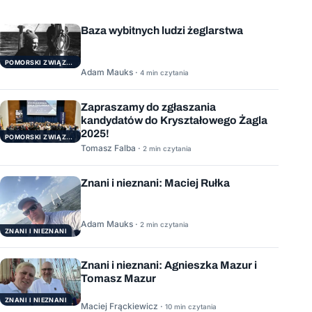
Baza wybitnych ludzi żeglarstwa
POMORSKI ZWIĄZEK ŻEGLARSKI
Adam Mauks ·
4 min czytania
Zapraszamy do zgłaszania
kandydatów do Kryształowego Żagla
2025!
POMORSKI ZWIĄZEK ŻEGLARSKI
Tomasz Falba ·
2 min czytania
Znani i nieznani: Maciej Rułka
Adam Mauks ·
2 min czytania
ZNANI I NIEZNANI
Znani i nieznani: Agnieszka Mazur i
Tomasz Mazur
ZNANI I NIEZNANI
Maciej Frąckiewicz ·
10 min czytania