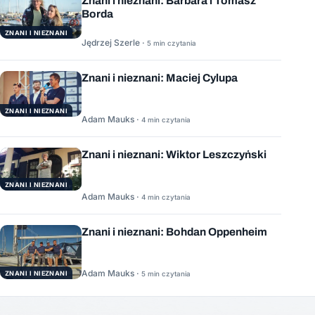
Znani i nieznani: Barbara i Tomasz
Borda
ZNANI I NIEZNANI
Jędrzej Szerle ·
5 min czytania
Znani i nieznani: Maciej Cylupa
ZNANI I NIEZNANI
Adam Mauks ·
4 min czytania
Znani i nieznani: Wiktor Leszczyński
ZNANI I NIEZNANI
Adam Mauks ·
4 min czytania
Znani i nieznani: Bohdan Oppenheim
Adam Mauks ·
ZNANI I NIEZNANI
5 min czytania