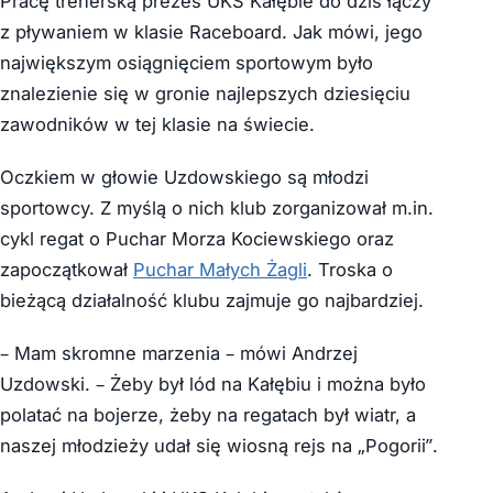
Pracę trenerską prezes UKS Kałębie do dziś łączy
z pływaniem w klasie Raceboard. Jak mówi, jego
największym osiągnięciem sportowym było
znalezienie się w gronie najlepszych dziesięciu
zawodników w tej klasie na świecie.
Oczkiem w głowie Uzdowskiego są młodzi
sportowcy. Z myślą o nich klub zorganizował m.in.
cykl regat o Puchar Morza Kociewskiego oraz
zapoczątkował
Puchar Małych Żagli
. Troska o
bieżącą działalność klubu zajmuje go najbardziej.
– Mam skromne marzenia – mówi Andrzej
Uzdowski. – Żeby był lód na Kałębiu i można było
polatać na bojerze, żeby na regatach był wiatr, a
naszej młodzieży udał się wiosną rejs na „Pogorii”.