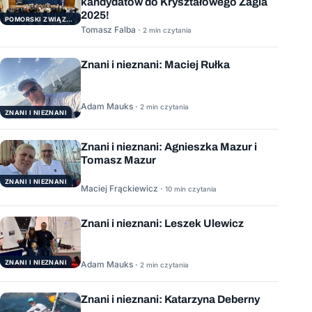
kandydatów do Kryształowego Żagla
2025!
POMORSKI ZWIĄZEK ŻEGLARSKI
Tomasz Falba ·
2 min czytania
Znani i nieznani: Maciej Rułka
Adam Mauks ·
2 min czytania
ZNANI I NIEZNANI
Znani i nieznani: Agnieszka Mazur i
Tomasz Mazur
ZNANI I NIEZNANI
Maciej Frąckiewicz ·
10 min czytania
Znani i nieznani: Leszek Ulewicz
ZNANI I NIEZNANI
Adam Mauks ·
2 min czytania
Znani i nieznani: Katarzyna Deberny