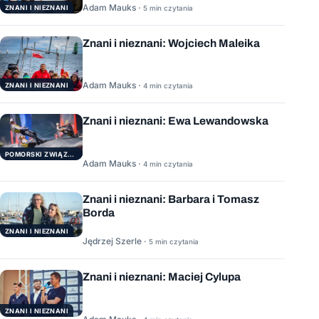
Adam Mauks ·
ZNANI I NIEZNANI
5 min czytania
Znani i nieznani: Wojciech Maleika
Adam Mauks ·
ZNANI I NIEZNANI
4 min czytania
Znani i nieznani: Ewa Lewandowska
POMORSKI ZWIĄZEK ŻEGLARSKI
Adam Mauks ·
4 min czytania
Znani i nieznani: Barbara i Tomasz
Borda
ZNANI I NIEZNANI
Jędrzej Szerle ·
5 min czytania
Znani i nieznani: Maciej Cylupa
ZNANI I NIEZNANI