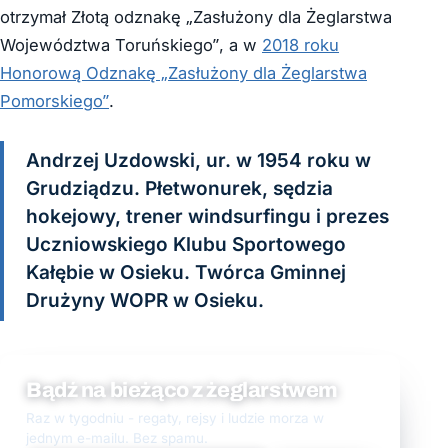
otrzymał Złotą odznakę „Zasłużony dla Żeglarstwa
Województwa Toruńskiego”, a w
2018 roku
Honorową Odznakę „Zasłużony dla Żeglarstwa
Pomorskiego”
.
Andrzej Uzdowski, ur. w 1954 roku w
Grudziądzu. Płetwonurek, sędzia
hokejowy, trener windsurfingu i prezes
Uczniowskiego Klubu Sportowego
Kałębie w Osieku. Twórca Gminnej
Drużyny WOPR w Osieku.
Bądź na bieżąco z żeglarstwem
Raz w tygodniu - regaty, rejsy i ludzie morza w
jednym e-mailu. Bez spamu.