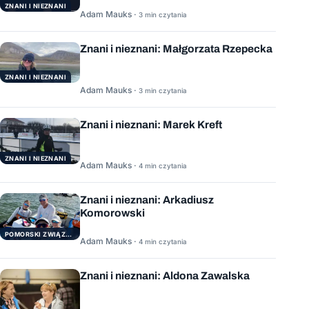
ZNANI I NIEZNANI
Adam Mauks ·
3 min czytania
Znani i nieznani: Małgorzata Rzepecka
ZNANI I NIEZNANI
Adam Mauks ·
3 min czytania
Znani i nieznani: Marek Kreft
ZNANI I NIEZNANI
Adam Mauks ·
4 min czytania
Znani i nieznani: Arkadiusz
Komorowski
POMORSKI ZWIĄZEK ŻEGLARSKI
Adam Mauks ·
4 min czytania
Znani i nieznani: Aldona Zawalska