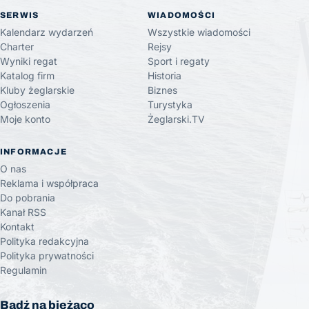
SERWIS
WIADOMOŚCI
Kalendarz wydarzeń
Wszystkie wiadomości
Charter
Rejsy
Wyniki regat
Sport i regaty
Katalog firm
Historia
Kluby żeglarskie
Biznes
Ogłoszenia
Turystyka
Moje konto
Żeglarski.TV
INFORMACJE
O nas
Reklama i współpraca
Do pobrania
Kanał RSS
Kontakt
Polityka redakcyjna
Polityka prywatności
Regulamin
Bądź na bieżąco