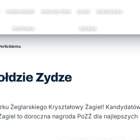
WYNIKI REGAT
KATALOG FIRM
KLUBY
OGŁOSZENIA
HISTORIA
BIZNES
Perlickiemu
ołdzie Zydze
zku Żeglarskiego Kryształowy Żagiel! Kandydató
Żagiel to doroczna nagroda PoZŻ dla najlepszych