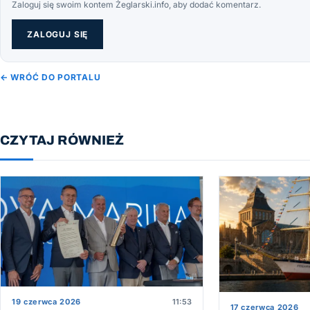
Zaloguj się swoim kontem Żeglarski.info, aby dodać komentarz.
ZALOGUJ SIĘ
← WRÓĆ DO PORTALU
CZYTAJ RÓWNIEŻ
19 czerwca 2026
11:53
17 czerwca 2026