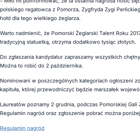
– Miło mi poinformować, że ta ostatnia nagroda nosić bę
polskiego regatowca z Pomorza, Zygfryda Zygi Perlicki
hołd dla tego wielkiego żeglarza.
Warto nadmienić, że Pomorski Żeglarski Talent Roku 201
tradycyjną statuetką, otrzyma dodatkowo tysiąc złotych.
Do zgłaszania kandydatur zapraszamy wszystkich chętny
Można to robić do 2 października.
Nominowani w poszczególnych kategoriach ogłoszeni zost
kapituła, której przewodniczyć będzie marszałek wojew
Laureatów poznamy 2 grudnia, podczas Pomorskiej Gali Ż
Regulamin nagród oraz zgłoszenie pobrać można poniżej
Regulamin nagród