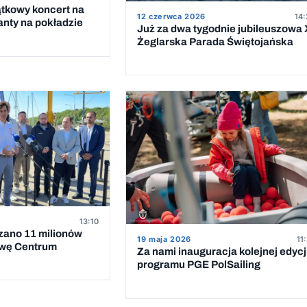
ątkowy koncert na
12 czerwca 2026
14:
anty na pokładzie
Już za dwa tygodnie jubileuszowa 
Żeglarska Parada Świętojańska
13:10
zano 11 milionów
19 maja 2026
11
owę Centrum
Za nami inauguracja kolejnej edycj
programu PGE PolSailing