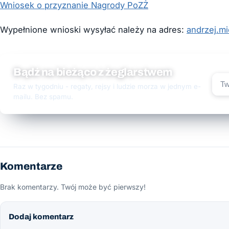
Wniosek o przyznanie Nagrody PoZŻ
Wypełnione wnioski wysyłać należy na adres:
andrzej.mi
Bądź na bieżąco z żeglarstwem
Raz w tygodniu - regaty, rejsy i ludzie morza w jednym e-
mailu. Bez spamu.
Komentarze
Brak komentarzy. Twój może być pierwszy!
Dodaj komentarz