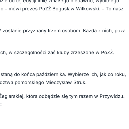
dzie od tej edycji imię zmarłego niedawno, wybitnego
ego – mówi prezes PoZŻ Bogusław Witkowski. – To nasz
7 zostanie przyznany trzem osobom. Każda z nich, poza
ch, w szczególności zaś kluby zrzeszone w PoZŻ.
aną do końca października. Wybierze ich, jak co roku,
ództwa pomorskiego Mieczysław Struk.
eglarskiej, która odbędzie się tym razem w Przywidzu.
: