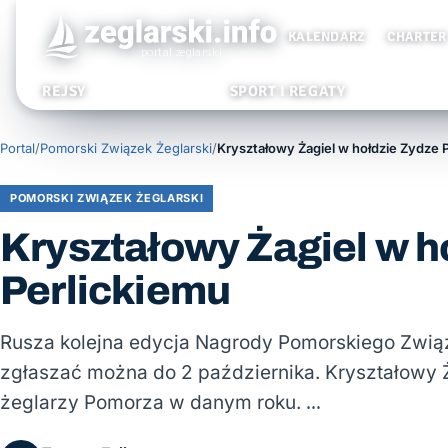
KALENDARZ
CHARTER
REJSY
SPORT I REGATY
Portal
/
Pomorski Związek Żeglarski
/
Kryształowy Żagiel w hołdzie Zydze 
POMORSKI ZWIĄZEK ŻEGLARSKI
Kryształowy Żagiel w h
Perlickiemu
Rusza kolejna edycja Nagrody Pomorskiego Zwią
zgłaszać można do 2 października. Kryształowy 
żeglarzy Pomorza w danym roku. …