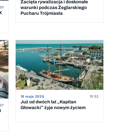
Zacięta rywalizacja i doskonałe
20
warunki podczas Żeglarskiego
X
Pucharu Trójmiasta
18 maja 2026
15:52
Już od dwóch lat „Kapitan
:27
Głowacki” żyje nowym życiem
i