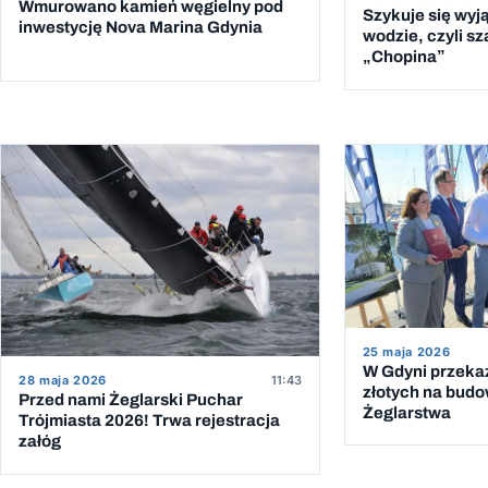
Wmurowano kamień węgielny pod
Szykuje się wyj
inwestycję Nova Marina Gdynia
wodzie, czyli sz
„Chopina”
25 maja 2026
W Gdyni przeka
28 maja 2026
11:43
złotych na bud
Przed nami Żeglarski Puchar
Żeglarstwa
Trójmiasta 2026! Trwa rejestracja
załóg