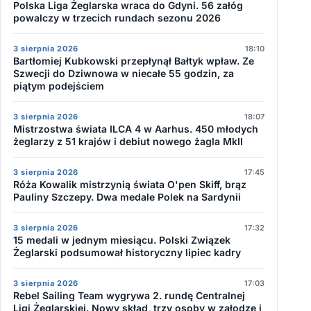
Polska Liga Żeglarska wraca do Gdyni. 56 załóg
powalczy w trzecich rundach sezonu 2026
3 sierpnia 2026
18:10
Bartłomiej Kubkowski przepłynął Bałtyk wpław. Ze
Szwecji do Dziwnowa w niecałe 55 godzin, za
piątym podejściem
3 sierpnia 2026
18:07
Mistrzostwa świata ILCA 4 w Aarhus. 450 młodych
żeglarzy z 51 krajów i debiut nowego żagla MkII
3 sierpnia 2026
17:45
Róża Kowalik mistrzynią świata O'pen Skiff, brąz
Pauliny Szczepy. Dwa medale Polek na Sardynii
3 sierpnia 2026
17:32
15 medali w jednym miesiącu. Polski Związek
Żeglarski podsumował historyczny lipiec kadry
3 sierpnia 2026
17:03
Rebel Sailing Team wygrywa 2. rundę Centralnej
Ligi Żeglarskiej. Nowy skład, trzy osoby w załodze i