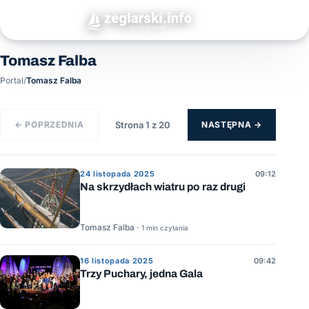
Tomasz Falba
Portal
/
Tomasz Falba
← POPRZEDNIA
Strona 1 z 20
NASTĘPNA →
24 listopada 2025
09:12
Na skrzydłach wiatru po raz drugi
Tomasz Falba ·
1 min czytania
16 listopada 2025
09:42
Trzy Puchary, jedna Gala